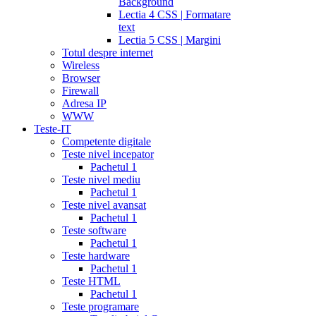
Background
Lectia 4 CSS | Formatare
text
Lectia 5 CSS | Margini
Totul despre internet
Wireless
Browser
Firewall
Adresa IP
WWW
Teste-IT
Competente digitale
Teste nivel incepator
Pachetul 1
Teste nivel mediu
Pachetul 1
Teste nivel avansat
Pachetul 1
Teste software
Pachetul 1
Teste hardware
Pachetul 1
Teste HTML
Pachetul 1
Teste programare