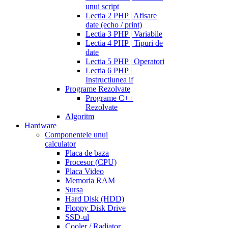
unui script
Lectia 2 PHP | Afisare
date (echo / print)
Lectia 3 PHP | Variabile
Lectia 4 PHP | Tipuri de
date
Lectia 5 PHP | Operatori
Lectia 6 PHP |
Instructiunea if
Programe Rezolvate
Programe C++
Rezolvate
Algoritm
Hardware
Componentele unui
calculator
Placa de baza
Procesor (CPU)
Placa Video
Memoria RAM
Sursa
Hard Disk (HDD)
Floppy Disk Drive
SSD-ul
Cooler / Radiator