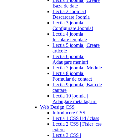
Lectia 1 joomla | Creare
Baza de date
Lectia 2 Joomla |
Descarcare Joomla
Lectia 3 joomla |
Configurare Joomla!
Lectia 4 joomla |
Instalare template
Lectia 5 joomla | Creare
articole
Lectia 6 joomla |
Adaugare meniuri
Lectia 7 joomla | Module
Lectia 8 joomla |
Formular de contact
Lectia 9 joomla | Bara de
cautare
Lectia 10 joomla |
Adaugare meta tag-uri
Web Design CSS
Introducere CSS
Lectia 1 CSS | id / class
Lectia 2 CSS | Fisier .css
extern
Lectia 3 CSS |