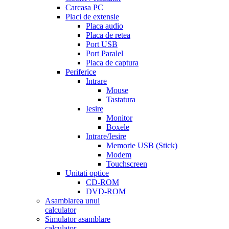
Carcasa PC
Placi de extensie
Placa audio
Placa de retea
Port USB
Port Paralel
Placa de captura
Periferice
Intrare
Mouse
Tastatura
Iesire
Monitor
Boxele
Intrare/Iesire
Memorie USB (Stick)
Modem
Touchscreen
Unitati optice
CD-ROM
DVD-ROM
Asamblarea unui
calculator
Simulator asamblare
calculator