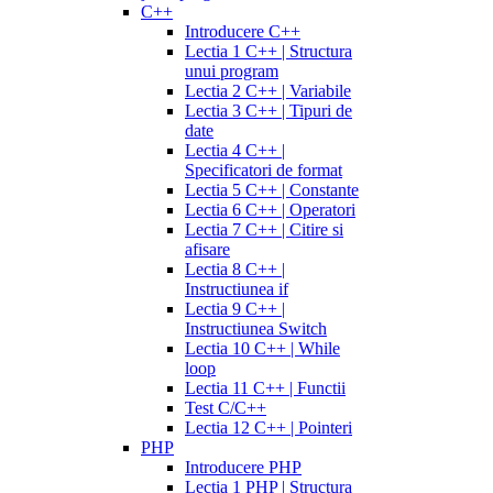
C++
Introducere C++
Lectia 1 C++ | Structura
unui program
Lectia 2 C++ | Variabile
Lectia 3 C++ | Tipuri de
date
Lectia 4 C++ |
Specificatori de format
Lectia 5 C++ | Constante
Lectia 6 C++ | Operatori
Lectia 7 C++ | Citire si
afisare
Lectia 8 C++ |
Instructiunea if
Lectia 9 C++ |
Instructiunea Switch
Lectia 10 C++ | While
loop
Lectia 11 C++ | Functii
Test C/C++
Lectia 12 C++ | Pointeri
PHP
Introducere PHP
Lectia 1 PHP | Structura