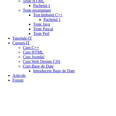
Teste HTML
mg
cialis
Pachetul 1
website
cialis
Teste programare
generic
Test limbajul C++
tadalafil
liquid
Pachetul 1
cialis
daily
Teste Java
cialis
viagra
Teste Pascal
cialis
cialis
Teste Perl
otc
erectile
Tutoriale-IT
dysfunction
Cursuri-IT
cialis
cialis
Curs C++
5mg
Curs HTML
daily
canada
Curs Joomla!
cialis
cialis
Curs Web Design CSS
coupon
Curs Baze de Date
20
Introducere Baze de Date
mg
cialis
Articole
pricing
cialis
Forum
coupon
print
viamedic
cialis
cialis
cheap
cialis
pharmacy
prices
cialis
20mg