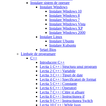
30
5mg
cialis
Instalare sistem de operare
day
tablets
Instalare Windows
sample
viagra
generic
cialis
Instalare Windows 10
vs
generic
fluoxetine
Instalare Windows 8
cialis
cialis
20
Instalare Windows 7
online
cialis
mg
fluoxetine
Instalare Windows Vista
pills
cialis
20mg
generic
Instalare Windows XP
samples
buy
prozac
cefdinir
Instalare Windows 2000
cialis
cialis
antibiotic
cefdinir
Instalare Linux
20
300
Instalare Ubuntu
mg
cialis
mg
omnicef
Instalare Kubuntu
patent
antibiotic
azithromycin
Setari Bios
expiration
cialis
250
Limbaje de programare
coupons
mg
augmentin
C++
printable
cialis
875
Introducere C++
for
mg
amiodarone
Lectia 1 C++ | Structura unui program
daily
200
Lectia 2 C++ | Variabile
use
cialis
mg
lipitor
Lectia 3 C++ | Tipuri de date
samples
generic
simvastatin
Lectia 4 C++ | Specificatori de format
overnight
cheap
20
Lectia 5 C++ | Constante
cialis
cost
mg
fluconazole
Lectia 6 C++ | Operatori
of
150
Lectia 7 C++ | Citire si afisare
cialis
200
mg
fluconazole
Lectia 8 C++ | Instructiunea if
cialis
200
Lectia 9 C++ | Instructiunea Switch
coupon
cialis
mg
fluconazole
Lectia 10 C++ | While loop