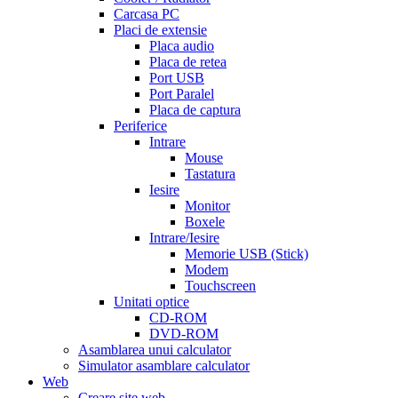
men
cialas
buy
Carcasa PC
cialis
Placi de extensie
online
cialis
Placa audio
for
Placa de retea
sale
cialis
Port USB
patent
Port Paralel
expiration
Placa de captura
date
Periferice
extended
how
Intrare
to
Mouse
take
Tastatura
cialis
cialis
Iesire
price
cialis
Monitor
from
Boxele
canada
how
Intrare/Iesire
much
Memorie USB (Stick)
does
Modem
cialis
Touchscreen
cost
free
Unitati optice
cialis
viagra
CD-ROM
vs
DVD-ROM
cialis
Asamblarea unui calculator
vs
Simulator asamblare calculator
levitra
cialis
Web
reviews
cialis
Creare site web