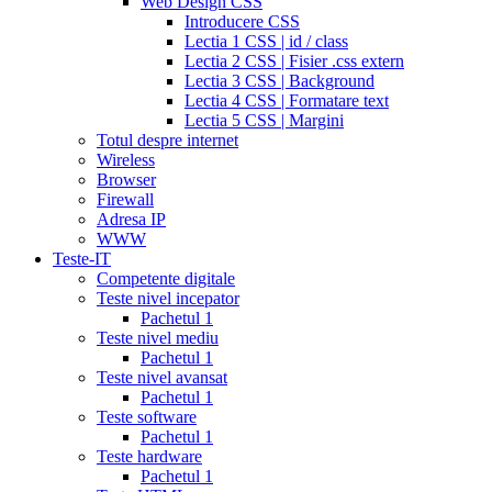
Web Design CSS
dosage
Introducere CSS
strengths
cialis
Lectia 1 CSS | id / class
discount
generic
Lectia 2 CSS | Fisier .css extern
cialis
Lectia 3 CSS | Background
tadalafil
discount
Lectia 4 CSS | Formatare text
cialis
cialis
Lectia 5 CSS | Margini
dosage
Totul despre internet
recommendations
cialis
Wireless
5
Browser
mg
online
Firewall
cialis
cialis
Adresa IP
canadian
WWW
pharmacy
cialis
Teste-IT
copay
Competente digitale
card
lowest
Teste nivel incepator
cialis
Pachetul 1
prices
cialis
Teste nivel mediu
for
Pachetul 1
women
cialis
Teste nivel avansat
generic
Pachetul 1
availability
cialis
Teste software
voucher
cialis
Pachetul 1
savings
Teste hardware
card
cialis
Pachetul 1
10