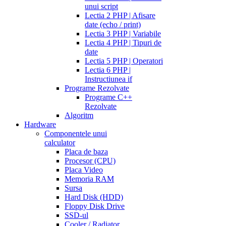
unui script
Lectia 2 PHP | Afisare
date (echo / print)
Lectia 3 PHP | Variabile
Lectia 4 PHP | Tipuri de
date
Lectia 5 PHP | Operatori
Lectia 6 PHP |
Instructiunea if
Programe Rezolvate
Programe C++
Rezolvate
Algoritm
Hardware
Componentele unui
calculator
Placa de baza
Procesor (CPU)
Placa Video
Memoria RAM
Sursa
Hard Disk (HDD)
Floppy Disk Drive
SSD-ul
Cooler / Radiator