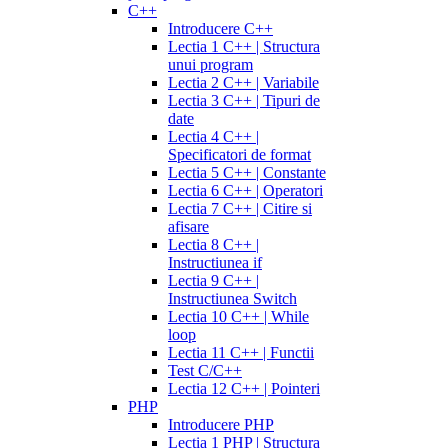
C++
Introducere C++
Lectia 1 C++ | Structura
unui program
Lectia 2 C++ | Variabile
Lectia 3 C++ | Tipuri de
date
Lectia 4 C++ |
Specificatori de format
Lectia 5 C++ | Constante
Lectia 6 C++ | Operatori
Lectia 7 C++ | Citire si
afisare
Lectia 8 C++ |
Instructiunea if
Lectia 9 C++ |
Instructiunea Switch
Lectia 10 C++ | While
loop
Lectia 11 C++ | Functii
Test C/C++
Lectia 12 C++ | Pointeri
PHP
Introducere PHP
Lectia 1 PHP | Structura