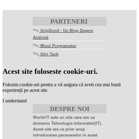
PARTENERI
GrigDroid - Un Blog Despre
Android
Micul Programator
Stiri Tech
levitra
coupon
levitra
Acest site foloseste cookie-uri.
generic
levitra
20
Folosim cookie-uri pentru a vă asigura că aveti cea mai bună
mg
levitra
experiență pe acest site.
20mg
best
I understand
price
sildenafil
DESPRE NOI
citrate
sildenafil
citrate
World-IT este un site care are ca
100mg
sildenafil
domeniu Tehnologia Informatiei(IT).
coupons
sildenafil
Acest site are ca prim scop
100mg
sildenafil
introducerea persoanelor in acest
citrate