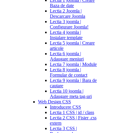
Lectia 1 joomla | Creare
Baza de date
Lectia 2 Joomla |
Descarcare Joomla
Lectia 3 joomla |
Configurare Joomla!
Lectia 4 joomla |
Instalare template
Lectia 5 joomla | Creare
articole
Lectia 6 joomla |
Adaugare meniuri
Lectia 7 joomla | Module
Lectia 8 joomla |
Formular de contact
Lectia 9 joomla | Bara de
cautare
Lectia 10 joomla |
Adaugare meta tag-uri
Web Design CSS
Introducere CSS
Lectia 1 CSS | id / class
Lectia 2 CSS | Fisier .css
extern
Lectia 3 CSS |