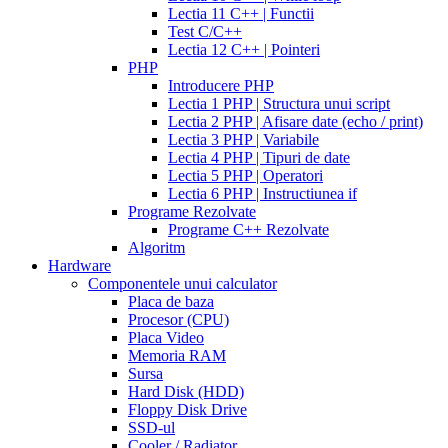
daily
cialis
100
Lectia 11 C++ | Functii
20mg
generic
mg
diflucan
Test C/C++
cialis
150
Lectia 12 C++ | Pointeri
at
mg
diflucan
PHP
walmart
cealis
cialis
200
Introducere PHP
canada
cialis
mg
Lectia 1 PHP | Structura unui script
trial
how
Lectia 2 PHP | Afisare date (echo / print)
does
Lectia 3 PHP | Variabile
cialis
Lectia 4 PHP | Tipuri de date
work
when
Lectia 5 PHP | Operatori
will
Lectia 6 PHP | Instructiunea if
cialis
Programe Rezolvate
go
Programe C++ Rezolvate
generic
cialis
Algoritm
on
Hardware
line
side
Componentele unui calculator
effects
Placa de baza
of
Procesor (CPU)
cialis
cialis
Placa Video
30
Memoria RAM
day
Sursa
trial
Hard Disk (HDD)
coupon
cialis
Floppy Disk Drive
5mg
cialis
SSD-ul
for
Cooler / Radiator