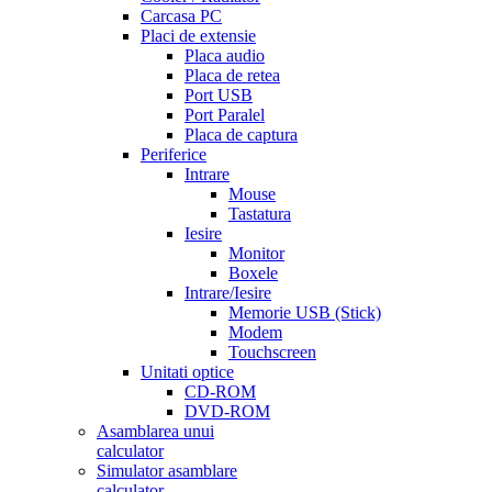
Carcasa PC
Placi de extensie
Placa audio
Placa de retea
Port USB
Port Paralel
Placa de captura
Periferice
Intrare
Mouse
Tastatura
Iesire
Monitor
Boxele
Intrare/Iesire
Memorie USB (Stick)
Modem
Touchscreen
Unitati optice
CD-ROM
DVD-ROM
Asamblarea unui
calculator
Simulator asamblare
calculator