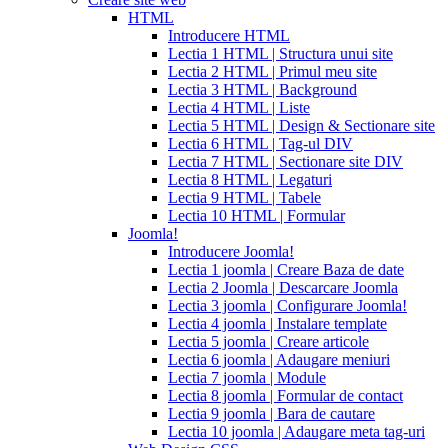
coupons
HTML
from
Introducere HTML
manufacturer
what
Lectia 1 HTML | Structura unui site
is
Lectia 2 HTML | Primul meu site
cialis
cialis
Lectia 3 HTML | Background
pills
Lectia 4 HTML | Liste
for
Lectia 5 HTML | Design & Sectionare site
sale
cialis
Lectia 6 HTML | Tag-ul DIV
patent
Lectia 7 HTML | Sectionare site DIV
expiration
Lectia 8 HTML | Legaturi
2017
canadian
Lectia 9 HTML | Tabele
cialis
cialis
Lectia 10 HTML | Formular
tadalafil
cialis
Joomla!
or
Introducere Joomla!
viagra
generic
Lectia 1 joomla | Creare Baza de date
for
Lectia 2 Joomla | Descarcare Joomla
cialis
cialis
Lectia 3 joomla | Configurare Joomla!
professional
cialis
Lectia 4 joomla | Instalare template
free
Lectia 5 joomla | Creare articole
trial
cialis
Lectia 6 joomla | Adaugare meniuri
medication
cilias
cialis
Lectia 7 joomla | Module
for
Lectia 8 joomla | Formular de contact
bph
cialis
Lectia 9 joomla | Bara de cautare
coupons
Lectia 10 joomla | Adaugare meta tag-uri
2017
cyalis
cialis