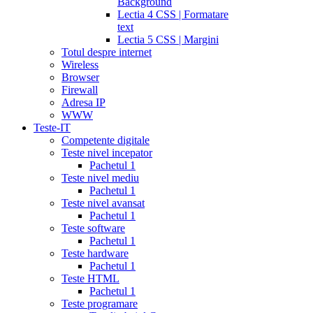
Background
Lectia 4 CSS | Formatare
text
Lectia 5 CSS | Margini
Totul despre internet
Wireless
Browser
Firewall
Adresa IP
WWW
Teste-IT
Competente digitale
Teste nivel incepator
Pachetul 1
Teste nivel mediu
Pachetul 1
Teste nivel avansat
Pachetul 1
Teste software
Pachetul 1
Teste hardware
Pachetul 1
Teste HTML
Pachetul 1
Teste programare