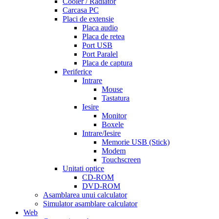
Cooler / Radiator
men
cialas
buy
Carcasa PC
cialis
Placi de extensie
online
cialis
Placa audio
for
Placa de retea
sale
cialis
Port USB
patent
Port Paralel
expiration
Placa de captura
date
Periferice
extended
how
Intrare
to
Mouse
take
Tastatura
cialis
cialis
Iesire
price
cialis
Monitor
from
Boxele
canada
how
Intrare/Iesire
much
Memorie USB (Stick)
does
Modem
cialis
Touchscreen
cost
free
Unitati optice
cialis
viagra
CD-ROM
vs
DVD-ROM
cialis
Asamblarea unui calculator
vs
Simulator asamblare calculator
levitra
cialis
Web
reviews
cialis