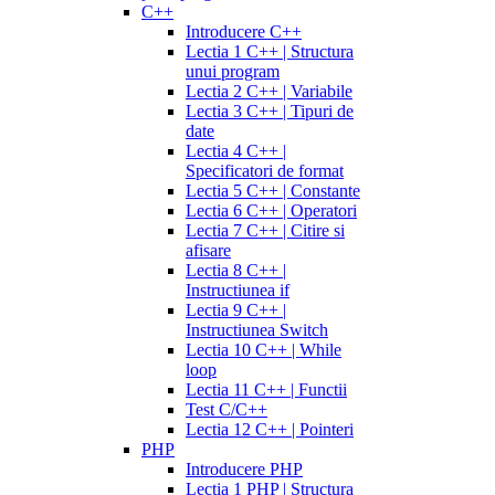
C++
Introducere C++
Lectia 1 C++ | Structura
unui program
Lectia 2 C++ | Variabile
Lectia 3 C++ | Tipuri de
date
Lectia 4 C++ |
Specificatori de format
Lectia 5 C++ | Constante
Lectia 6 C++ | Operatori
Lectia 7 C++ | Citire si
afisare
Lectia 8 C++ |
Instructiunea if
Lectia 9 C++ |
Instructiunea Switch
Lectia 10 C++ | While
loop
Lectia 11 C++ | Functii
Test C/C++
Lectia 12 C++ | Pointeri
PHP
Introducere PHP
Lectia 1 PHP | Structura