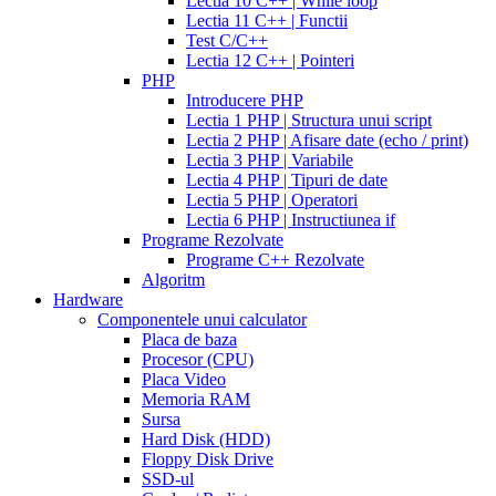
Lectia 10 C++ | While loop
daily
cialis
100
Lectia 11 C++ | Functii
20mg
generic
mg
diflucan
Test C/C++
cialis
150
Lectia 12 C++ | Pointeri
at
mg
diflucan
PHP
walmart
cealis
cialis
200
Introducere PHP
canada
cialis
mg
Lectia 1 PHP | Structura unui script
trial
how
Lectia 2 PHP | Afisare date (echo / print)
does
Lectia 3 PHP | Variabile
cialis
Lectia 4 PHP | Tipuri de date
work
when
Lectia 5 PHP | Operatori
will
Lectia 6 PHP | Instructiunea if
cialis
Programe Rezolvate
go
Programe C++ Rezolvate
generic
cialis
Algoritm
on
Hardware
line
side
Componentele unui calculator
effects
Placa de baza
of
Procesor (CPU)
cialis
cialis
Placa Video
30
Memoria RAM
day
Sursa
trial
Hard Disk (HDD)
coupon
cialis
Floppy Disk Drive
5mg
cialis
SSD-ul
for