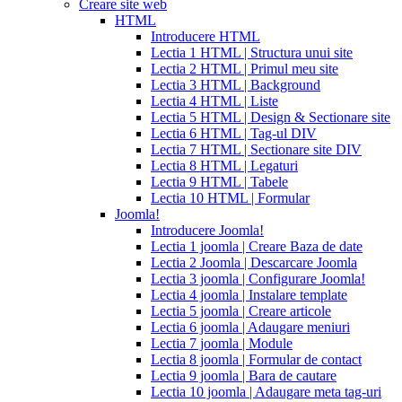
Creare site web
coupons
HTML
from
Introducere HTML
manufacturer
what
Lectia 1 HTML | Structura unui site
is
Lectia 2 HTML | Primul meu site
cialis
cialis
Lectia 3 HTML | Background
pills
Lectia 4 HTML | Liste
for
Lectia 5 HTML | Design & Sectionare site
sale
cialis
Lectia 6 HTML | Tag-ul DIV
patent
Lectia 7 HTML | Sectionare site DIV
expiration
Lectia 8 HTML | Legaturi
2017
canadian
Lectia 9 HTML | Tabele
cialis
cialis
Lectia 10 HTML | Formular
tadalafil
cialis
Joomla!
or
Introducere Joomla!
viagra
generic
Lectia 1 joomla | Creare Baza de date
for
Lectia 2 Joomla | Descarcare Joomla
cialis
cialis
Lectia 3 joomla | Configurare Joomla!
professional
cialis
Lectia 4 joomla | Instalare template
free
Lectia 5 joomla | Creare articole
trial
cialis
Lectia 6 joomla | Adaugare meniuri
medication
cilias
cialis
Lectia 7 joomla | Module
for
Lectia 8 joomla | Formular de contact
bph
cialis
Lectia 9 joomla | Bara de cautare
coupons
Lectia 10 joomla | Adaugare meta tag-uri