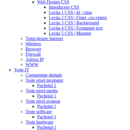
2017
cyalis
cialis
Web Design CSS
dosage
Introducere CSS
strengths
cialis
Lectia 1 CSS | id / class
discount
generic
Lectia 2 CSS | Fisier .css extern
cialis
Lectia 3 CSS | Background
tadalafil
discount
Lectia 4 CSS | Formatare text
cialis
cialis
Lectia 5 CSS | Margini
dosage
Totul despre internet
recommendations
cialis
Wireless
5
Browser
mg
online
Firewall
cialis
cialis
Adresa IP
canadian
WWW
pharmacy
cialis
Teste-IT
copay
Competente digitale
card
lowest
Teste nivel incepator
cialis
Pachetul 1
prices
cialis
Teste nivel mediu
for
Pachetul 1
women
cialis
Teste nivel avansat
generic
Pachetul 1
availability
cialis
Teste software
voucher
cialis
Pachetul 1
savings
Teste hardware
card
cialis
Pachetul 1