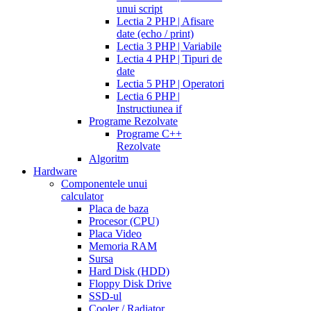
unui script
Lectia 2 PHP | Afisare
date (echo / print)
Lectia 3 PHP | Variabile
Lectia 4 PHP | Tipuri de
date
Lectia 5 PHP | Operatori
Lectia 6 PHP |
Instructiunea if
Programe Rezolvate
Programe C++
Rezolvate
Algoritm
Hardware
Componentele unui
calculator
Placa de baza
Procesor (CPU)
Placa Video
Memoria RAM
Sursa
Hard Disk (HDD)
Floppy Disk Drive
SSD-ul
Cooler / Radiator