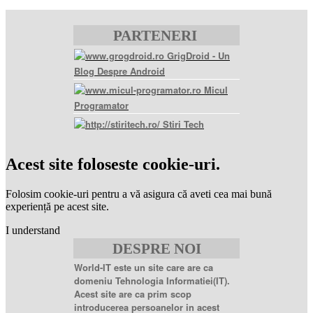
PARTENERI
GrigDroid - Un
Blog Despre Android
Micul
Programator
Stiri Tech
levitra
coupon
levitra
Acest site foloseste cookie-uri.
generic
levitra
20
Folosim cookie-uri pentru a vă asigura că aveti cea mai bună
mg
levitra
experiență pe acest site.
20mg
best
I understand
price
sildenafil
DESPRE NOI
citrate
sildenafil
citrate
World-IT este un site care are ca
100mg
sildenafil
domeniu Tehnologia Informatiei(IT).
coupons
sildenafil
Acest site are ca prim scop
100mg
sildenafil
introducerea persoanelor in acest
citrate