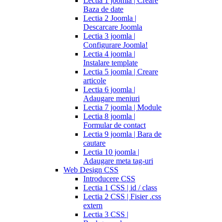
Lectia 1 joomla | Creare
Baza de date
Lectia 2 Joomla |
Descarcare Joomla
Lectia 3 joomla |
Configurare Joomla!
Lectia 4 joomla |
Instalare template
Lectia 5 joomla | Creare
articole
Lectia 6 joomla |
Adaugare meniuri
Lectia 7 joomla | Module
Lectia 8 joomla |
Formular de contact
Lectia 9 joomla | Bara de
cautare
Lectia 10 joomla |
Adaugare meta tag-uri
Web Design CSS
Introducere CSS
Lectia 1 CSS | id / class
Lectia 2 CSS | Fisier .css
extern
Lectia 3 CSS |