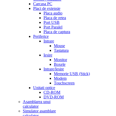
Carcasa PC
Placi de extensie
Placa audio
Placa de retea
Port USB
Port Paralel
Placa de captura
Periferice
Intrare
Mouse
Tastatura
Iesire
Monitor
Boxele
Intrare/Iesire
Memorie USB (Stick)
Modem
Touchscreen
Unitati optice
CD-ROM
DVD-ROM
Asamblarea unui
calculator
Simulator asamblare
calculator