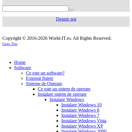
750
mg
levaquin
500
Despre noi
mg
sildenafil
100mg
sildenafil
cialis
cialis
tablets
sildenafil
coupon
cialis
generic
generic
Copyright © 2016-2026 World-IT.ro. All Rights Reserved.
generic
cialis
for
Goto Top
dosage
generic
viagra
sildenafil
cialis
cialis
100mg
viagra
cost
cialis
tablets
tadalafil
vs
generic
cialis
Home
viagra
cialis
pills
cialis
Software
prices
cialis
tablets
cialis
Ce este un software?
side
tablets
Extensii fisiere
effects
cialis
20mg
cialis
Sisteme de Operare
coupons
cialis
tablets
Ce este un sistem de operare
30
5mg
cialis
Instalare sistem de operare
day
tablets
Instalare Windows
sample
viagra
generic
cialis
Instalare Windows 10
vs
generic
fluoxetine
Instalare Windows 8
cialis
cialis
20
Instalare Windows 7
online
cialis
mg
fluoxetine
Instalare Windows Vista
pills
cialis
20mg
generic
Instalare Windows XP
samples
buy
prozac
cefdinir
Instalare Windows 2000