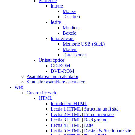
Periferice
extended
how
Intrare
to
Mouse
take
Tastatura
cialis
cialis
Iesire
price
cialis
Monitor
from
Boxele
canada
how
Intrare/Iesire
much
Memorie USB (Stick)
does
Modem
cialis
Touchscreen
cost
free
Unitati optice
cialis
viagra
CD-ROM
vs
DVD-ROM
cialis
Asamblarea unui calculator
vs
Simulator asamblare calculator
levitra
cialis
Web
reviews
cialis
Creare site web
coupons
HTML
from
Introducere HTML
manufacturer
what
Lectia 1 HTML | Structura unui site
is
Lectia 2 HTML | Primul meu site
cialis
cialis
Lectia 3 HTML | Background
pills
Lectia 4 HTML | Liste
for
Lectia 5 HTML | Design & Sectionare site
sale
cialis