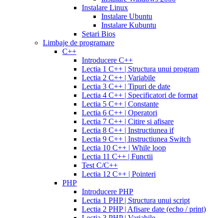
cialis
cialis
antibiotic
cefdinir
Instalare Linux
20
300
Instalare Ubuntu
mg
cialis
mg
omnicef
Instalare Kubuntu
patent
antibiotic
azithromycin
Setari Bios
expiration
cialis
250
Limbaje de programare
coupons
mg
augmentin
C++
printable
cialis
875
Introducere C++
for
mg
amiodarone
Lectia 1 C++ | Structura unui program
daily
200
Lectia 2 C++ | Variabile
use
cialis
mg
lipitor
Lectia 3 C++ | Tipuri de date
samples
generic
simvastatin
Lectia 4 C++ | Specificatori de format
overnight
cheap
20
Lectia 5 C++ | Constante
cialis
cost
mg
fluconazole
Lectia 6 C++ | Operatori
of
150
Lectia 7 C++ | Citire si afisare
cialis
200
mg
fluconazole
Lectia 8 C++ | Instructiunea if
cialis
200
Lectia 9 C++ | Instructiunea Switch
coupon
cialis
mg
fluconazole
Lectia 10 C++ | While loop
daily
cialis
100
Lectia 11 C++ | Functii
20mg
generic
mg
diflucan
Test C/C++
cialis
150
Lectia 12 C++ | Pointeri
at
mg
diflucan
PHP
walmart
cealis
cialis
200
Introducere PHP
canada
cialis
mg
Lectia 1 PHP | Structura unui script
trial
how
Lectia 2 PHP | Afisare date (echo / print)
does
Lectia 3 PHP | Variabile