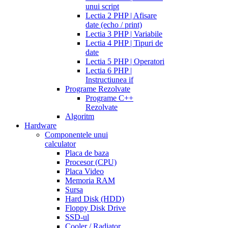
unui script
Lectia 2 PHP | Afisare
date (echo / print)
Lectia 3 PHP | Variabile
Lectia 4 PHP | Tipuri de
date
Lectia 5 PHP | Operatori
Lectia 6 PHP |
Instructiunea if
Programe Rezolvate
Programe C++
Rezolvate
Algoritm
Hardware
Componentele unui
calculator
Placa de baza
Procesor (CPU)
Placa Video
Memoria RAM
Sursa
Hard Disk (HDD)
Floppy Disk Drive
SSD-ul
Cooler / Radiator