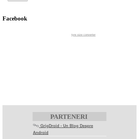
Facebook
tyre size converter
PARTENERI
GrigDroid - Un Blog Despre
Android