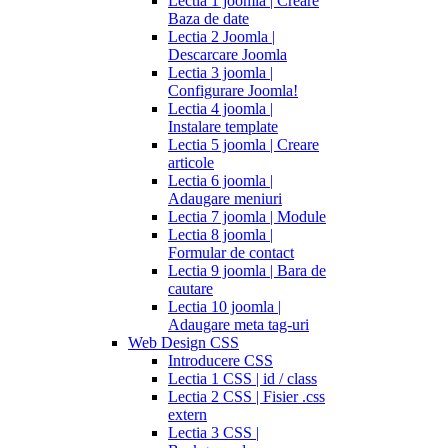
Lectia 1 joomla | Creare
Baza de date
Lectia 2 Joomla |
Descarcare Joomla
Lectia 3 joomla |
Configurare Joomla!
Lectia 4 joomla |
Instalare template
Lectia 5 joomla | Creare
articole
Lectia 6 joomla |
Adaugare meniuri
Lectia 7 joomla | Module
Lectia 8 joomla |
Formular de contact
Lectia 9 joomla | Bara de
cautare
Lectia 10 joomla |
Adaugare meta tag-uri
Web Design CSS
Introducere CSS
Lectia 1 CSS | id / class
Lectia 2 CSS | Fisier .css
extern
Lectia 3 CSS |