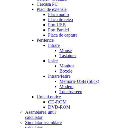
Carcasa PC
Placi de extensie
Placa audio
Placa de retea
Port USB
Port Paralel
Placa de captura
Periferice
Intrare
Mouse
Tastatura
Iesire
Monitor
Boxele
Intrare/Iesire
Memorie USB (Stick)
Modem
Touchscreen
Unitati optice
CD-ROM
DVD-ROM
Asamblarea unui
calculator
Simulator asamblare
calculator