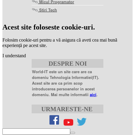
Micul Programator
Stiri Tech
levitra
coupon
levitra
Acest site foloseste cookie-uri.
generic
levitra
20
Folosim cookie-uri pentru a vă asigura că aveti cea mai bună
mg
levitra
experiență pe acest site.
20mg
best
I understand
price
sildenafil
DESPRE NOI
citrate
sildenafil
citrate
World-IT este un site care are ca
100mg
sildenafil
domeniu Tehnologia Informatiei(IT).
coupons
sildenafil
Acest site are ca prim scop
100mg
sildenafil
introducerea persoanelor in acest
citrate
domeniu. Mai multe informatii
aici
.
20
mg
sildenafil
citrate
URMARESTE-NE
tablets
sildenafil
citrate
50mg
levofloxacin
500
mg
levofloxacin