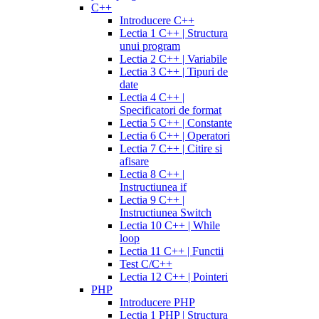
C++
Introducere C++
Lectia 1 C++ | Structura
unui program
Lectia 2 C++ | Variabile
Lectia 3 C++ | Tipuri de
date
Lectia 4 C++ |
Specificatori de format
Lectia 5 C++ | Constante
Lectia 6 C++ | Operatori
Lectia 7 C++ | Citire si
afisare
Lectia 8 C++ |
Instructiunea if
Lectia 9 C++ |
Instructiunea Switch
Lectia 10 C++ | While
loop
Lectia 11 C++ | Functii
Test C/C++
Lectia 12 C++ | Pointeri
PHP
Introducere PHP
Lectia 1 PHP | Structura