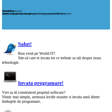
Creare Site
Invata Programare
Simulator
Ofera-i site-ului tau un stil aparte Lectii gratuite HTML & Joomla!
Lectii C++, Java, Perl, Pascal
Invata care este locul componentelor intr-o unitate centrala
Salut!
Bun venit pe World-IT!
Site-ul care te invata tot ce trebuie sa stii despre noua
tehnologie.
Invata programare!
Vrei sa iti construiesti propriul software?
Nimic mai simplu, urmeaza lectile noastre si invata unul dintre
limbajele de programare.