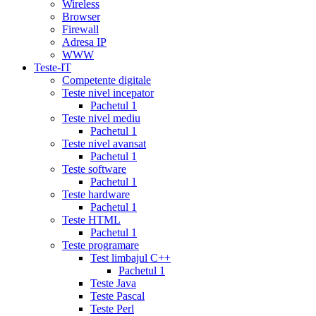
recommendations
cialis
Wireless
5
Browser
mg
online
Firewall
cialis
cialis
Adresa IP
canadian
WWW
pharmacy
cialis
Teste-IT
copay
Competente digitale
card
lowest
Teste nivel incepator
cialis
Pachetul 1
prices
cialis
Teste nivel mediu
for
Pachetul 1
women
cialis
Teste nivel avansat
generic
Pachetul 1
availability
cialis
Teste software
voucher
cialis
Pachetul 1
savings
Teste hardware
card
cialis
Pachetul 1
10
Teste HTML
mg
cialis
Pachetul 1
website
cialis
Teste programare
generic
Test limbajul C++
tadalafil
liquid
Pachetul 1
cialis
daily
Teste Java
cialis
viagra
Teste Pascal
cialis
cialis
Teste Perl