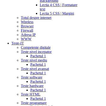
Background
Lectia 4 CSS | Formatare
text
Lectia 5 CSS | Margini
Totul despre internet
Wireless
Browser
Firewall
Adresa IP
WWW
Teste-IT
Competente digitale
Teste nivel incepator
Pachetul 1
Teste nivel mediu
Pachetul 1
Teste nivel avansat
Pachetul 1
Teste software
Pachetul 1
Teste hardware
Pachetul 1
Teste HTML
Pachetul 1
Teste programare