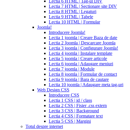
Lectia 6 HTML | Tag-ul DIV
patent
Lectia 7 HTML | Sectionare site DIV
expiration
Lectia 8 HTML | Legaturi
2017
canadian
Lectia 9 HTML | Tabele
cialis
cialis
Lectia 10 HTML | Formular
tadalafil
cialis
Joomla!
or
Introducere Joomla!
viagra
generic
Lectia 1 joomla | Creare Baza de date
for
Lectia 2 Joomla | Descarcare Joomla
cialis
cialis
Lectia 3 joomla | Configurare Joomla!
professional
cialis
Lectia 4 joomla | Instalare template
free
Lectia 5 joomla | Creare articole
trial
cialis
Lectia 6 joomla | Adaugare meniuri
medication
cilias
cialis
Lectia 7 joomla | Module
for
Lectia 8 joomla | Formular de contact
bph
cialis
Lectia 9 joomla | Bara de cautare
coupons
Lectia 10 joomla | Adaugare meta tag-uri
2017
cyalis
cialis
Web Design CSS
dosage
Introducere CSS
strengths
cialis
Lectia 1 CSS | id / class
discount
generic
Lectia 2 CSS | Fisier .css extern
cialis
Lectia 3 CSS | Background
tadalafil
discount
Lectia 4 CSS | Formatare text
cialis
cialis
Lectia 5 CSS | Margini
dosage
Totul despre internet