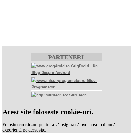
PARTENERI
GrigDroid - Un
Blog Despre Android
Micul
Programator
Stiri Tech
levitra
coupon
levitra
Acest site foloseste cookie-uri.
generic
levitra
20
Folosim cookie-uri pentru a vă asigura că aveti cea mai bună
mg
levitra
experiență pe acest site.
20mg