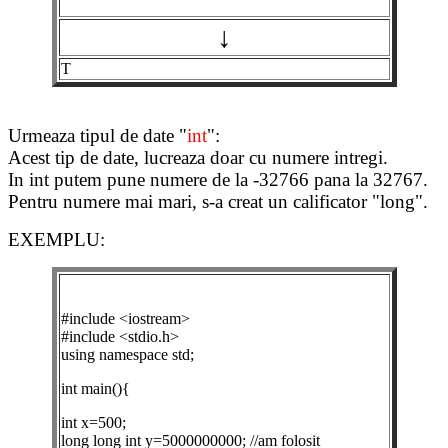
↓
T
Urmeaza tipul de date "
int
":
Acest tip de date, lucreaza doar cu numere intregi.
In int putem pune numere de la -32766 pana la 32767.
Pentru numere mai mari, s-a creat un calificator "long".
EXEMPLU:
#include <iostream>
#include <stdio.h>
using namespace std;
int main(){
int x=500;
long long int y=5000000000; //am folosit