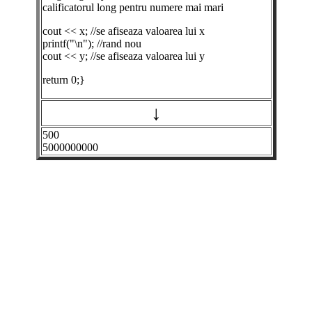
calificatorul long pentru numere mai mari
cout << x; //se afiseaza valoarea lui x
printf("\n"); //rand nou
cout << y; //se afiseaza valoarea lui y
return 0;}
↓
500
5000000000