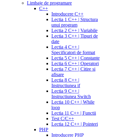
Limbaje de programare
C++
Introducere C++
Lectia 1 C++ | Structura
unui program
Lectia 2 C++ | Variabile
Lectia 3 C++ | Tipuri de
date
Lectia 4 C++ |
Specificatori de format
Lectia 5 C++ | Constante
Lectia 6 C++ | Operatori
Lectia 7 C++ | Citire si
afisare
Lectia 8 C++ |
Instructiunea if
Lectia 9 C++ |
Instructiunea Switch
Lectia 10 C++ | While
loop
Lectia 11 C++ | Functii
Test C/C++
Lectia 12 C++ | Pointeri
PHP
Introducere PHP