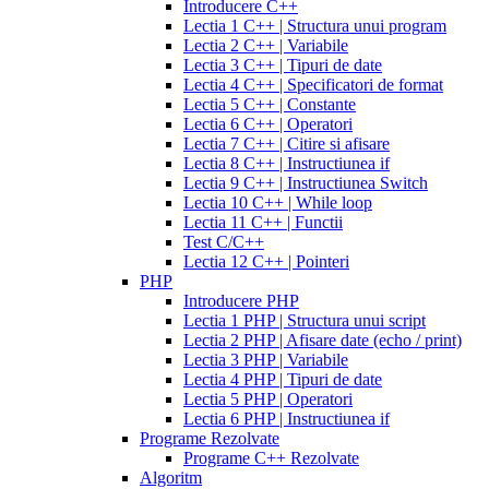
printable
cialis
Introducere C++
mg
lipitor
for
Lectia 1 C++ | Structura unui program
generic
simvastatin
daily
Lectia 2 C++ | Variabile
20
use
cialis
Lectia 3 C++ | Tipuri de date
mg
fluconazole
samples
Lectia 4 C++ | Specificatori de format
150
overnight
cheap
Lectia 5 C++ | Constante
mg
fluconazole
cialis
cost
Lectia 6 C++ | Operatori
200
of
Lectia 7 C++ | Citire si afisare
mg
fluconazole
cialis
200
Lectia 8 C++ | Instructiunea if
100
cialis
Lectia 9 C++ | Instructiunea Switch
mg
diflucan
coupon
cialis
Lectia 10 C++ | While loop
150
daily
cialis
Lectia 11 C++ | Functii
mg
diflucan
20mg
generic
Test C/C++
200
cialis
Lectia 12 C++ | Pointeri
mg
at
PHP
walmart
cealis
cialis
Introducere PHP
canada
cialis
Lectia 1 PHP | Structura unui script
trial
how
Lectia 2 PHP | Afisare date (echo / print)
does
Lectia 3 PHP | Variabile
cialis
Lectia 4 PHP | Tipuri de date
work
when
Lectia 5 PHP | Operatori
will
Lectia 6 PHP | Instructiunea if
cialis
Programe Rezolvate
go
Programe C++ Rezolvate
generic
cialis
Algoritm