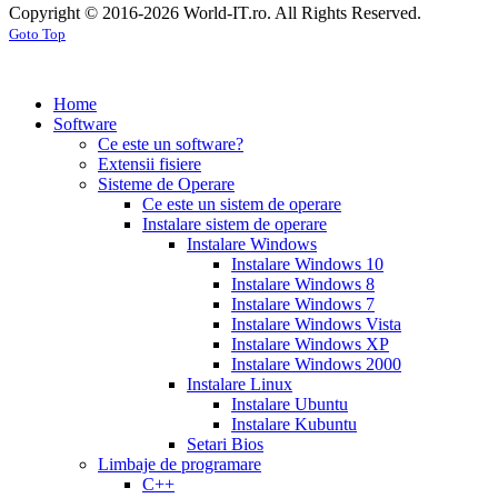
Copyright © 2016-2026 World-IT.ro. All Rights Reserved.
100mg
viagra
generic
cialis
Goto Top
tablets
tadalafil
dosage
generic
generic
cialis
cialis
cialis
pills
cialis
cost
cialis
tablets
cialis
vs
Home
tablets
viagra
cialis
Software
20mg
cialis
prices
cialis
Ce este un software?
tablets
side
Extensii fisiere
5mg
cialis
effects
cialis
Sisteme de Operare
tablets
coupons
cialis
Ce este un sistem de operare
generic
cialis
30
Instalare sistem de operare
generic
fluoxetine
day
Instalare Windows
20
sample
viagra
Instalare Windows 10
mg
fluoxetine
vs
Instalare Windows 8
20mg
generic
cialis
cialis
Instalare Windows 7
prozac
cefdinir
online
cialis
Instalare Windows Vista
antibiotic
cefdinir
pills
cialis
Instalare Windows XP
300
samples
buy
Instalare Windows 2000
mg
omnicef
cialis
cialis
Instalare Linux
antibiotic
azithromycin
20
Instalare Ubuntu
250
mg
cialis
Instalare Kubuntu
mg
augmentin
patent
Setari Bios
875
expiration
cialis
Limbaje de programare
mg
amiodarone
coupons
C++
200