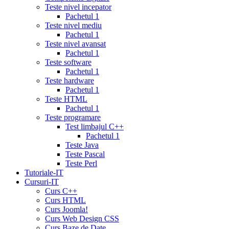
card
lowest
Teste nivel incepator
cialis
Pachetul 1
prices
cialis
Teste nivel mediu
for
Pachetul 1
women
cialis
Teste nivel avansat
generic
Pachetul 1
availability
cialis
Teste software
voucher
cialis
Pachetul 1
savings
Teste hardware
card
cialis
Pachetul 1
10
Teste HTML
mg
cialis
Pachetul 1
website
cialis
Teste programare
generic
Test limbajul C++
tadalafil
liquid
Pachetul 1
cialis
daily
Teste Java
cialis
viagra
Teste Pascal
cialis
cialis
Teste Perl
otc
erectile
Tutoriale-IT
dysfunction
Cursuri-IT
cialis
cialis
Curs C++
5mg
Curs HTML
daily
canada
Curs Joomla!
cialis
cialis
Curs Web Design CSS
coupon
Curs Baze de Date