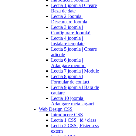
Lectia 1 joomla | Creare
Baza de date
Lectia 2 Joomla |
Descarcare Joomla
Lectia 3 joomla |
Configurare Joomla!
Lectia 4 joomla |
Instalare template
Lectia 5 joomla | Creare
articole
Lectia 6 joomla |
Adaugare meniuri
Lectia 7 joomla | Module
Lectia 8 joomla |
Formular de contact
Lectia 9 joomla | Bara de
cautare
Lectia 10 joomla |
Adaugare meta tag-uri
Web Design CSS
Introducere CSS
Lectia 1 CSS | id / class
Lectia 2 CSS | Fisier .css
extern