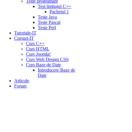
Teste programare
Test limbajul C++
Pachetul 1
Teste Java
Teste Pascal
Teste Perl
Tutoriale-IT
Cursuri-IT
Curs C++
Curs HTML
Curs Joomla!
Curs Web Design CSS
Curs Baze de Date
Introducere Baze de
Date
Articole
Forum