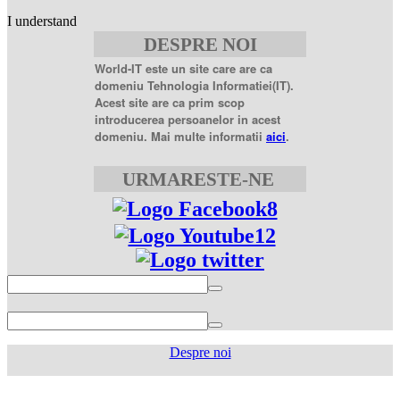
best
I understand
price
sildenafil
DESPRE NOI
citrate
sildenafil
citrate
World-IT este un site care are ca
100mg
sildenafil
domeniu Tehnologia Informatiei(IT).
coupons
sildenafil
Acest site are ca prim scop
100mg
sildenafil
introducerea persoanelor in acest
citrate
domeniu. Mai multe informatii
aici
.
20
mg
sildenafil
citrate
URMARESTE-NE
tablets
sildenafil
citrate
50mg
levofloxacin
500
mg
levofloxacin
750
mg
levaquin
500
mg
sildenafil
100mg
sildenafil
tablets
sildenafil
Despre noi
generic
generic
for
cialis
cialis
viagra
sildenafil
coupon
cialis