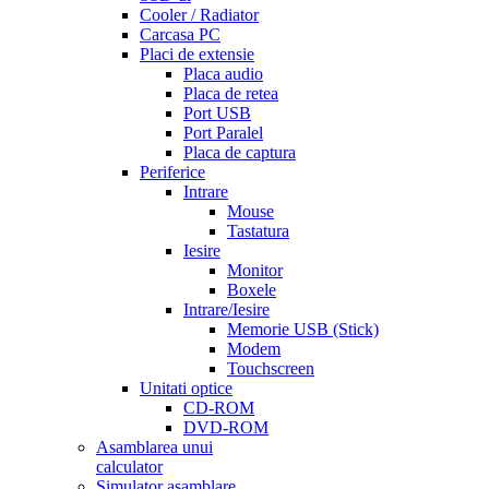
Cooler / Radiator
Carcasa PC
Placi de extensie
Placa audio
Placa de retea
Port USB
Port Paralel
Placa de captura
Periferice
Intrare
Mouse
Tastatura
Iesire
Monitor
Boxele
Intrare/Iesire
Memorie USB (Stick)
Modem
Touchscreen
Unitati optice
CD-ROM
DVD-ROM
Asamblarea unui
calculator
Simulator asamblare