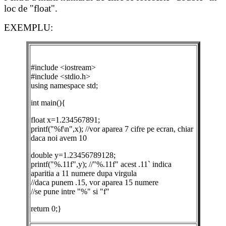
loc de "float".
EXEMPLU:
#include <iostream>
#include <stdio.h>
using namespace std;
int main(){
float x=1.234567891;
printf("%f\n",x); //vor aparea 7 cifre pe ecran, chiar
daca noi avem 10
double y=1.23456789128;
printf("%.11f",y); //"%.11f" acest .11` indica
aparitia a 11 numere dupa virgula
//daca punem .15, vor aparea 15 numere
//se pune intre "%" si "f"
return 0;}