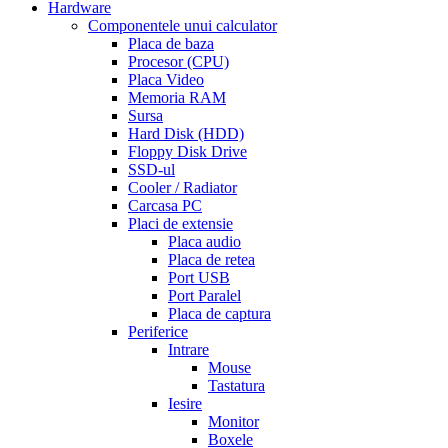
on
Hardware
line
side
Componentele unui calculator
effects
Placa de baza
of
Procesor (CPU)
cialis
cialis
Placa Video
30
Memoria RAM
day
Sursa
trial
Hard Disk (HDD)
coupon
cialis
Floppy Disk Drive
5mg
cialis
SSD-ul
for
Cooler / Radiator
men
cialas
buy
Carcasa PC
cialis
Placi de extensie
online
cialis
Placa audio
for
Placa de retea
sale
cialis
Port USB
patent
Port Paralel
expiration
Placa de captura
date
Periferice
extended
how
Intrare
to
Mouse
take
Tastatura
cialis
cialis
Iesire
price
cialis
Monitor
from
Boxele