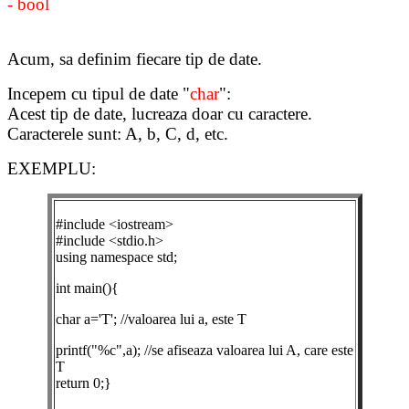
- bool
Acum, sa definim fiecare tip de date.
Incepem cu tipul de date "
char
":
Acest tip de date, lucreaza doar cu caractere.
Caracterele sunt: A, b, C, d, etc.
EXEMPLU:
#include <iostream>
#include <stdio.h>
using namespace std;
int main(){
char a='T'; //valoarea lui a, este T
printf("%c",a); //se afiseaza valoarea lui A, care este
T
return 0;}