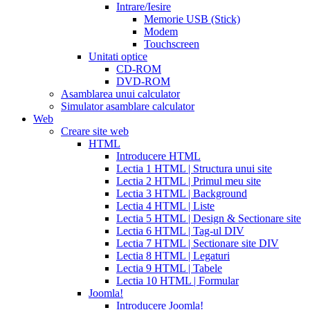
canada
how
Intrare/Iesire
much
Memorie USB (Stick)
does
Modem
cialis
Touchscreen
cost
free
Unitati optice
cialis
viagra
CD-ROM
vs
DVD-ROM
cialis
Asamblarea unui calculator
vs
Simulator asamblare calculator
levitra
cialis
Web
reviews
cialis
Creare site web
coupons
HTML
from
Introducere HTML
manufacturer
what
Lectia 1 HTML | Structura unui site
is
Lectia 2 HTML | Primul meu site
cialis
cialis
Lectia 3 HTML | Background
pills
Lectia 4 HTML | Liste
for
Lectia 5 HTML | Design & Sectionare site
sale
cialis
Lectia 6 HTML | Tag-ul DIV
patent
Lectia 7 HTML | Sectionare site DIV
expiration
Lectia 8 HTML | Legaturi
2017
canadian
Lectia 9 HTML | Tabele
cialis
cialis
Lectia 10 HTML | Formular
tadalafil
cialis
Joomla!
or
Introducere Joomla!