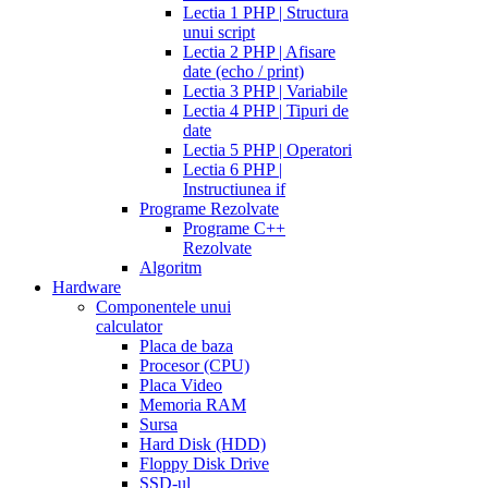
Lectia 1 PHP | Structura
unui script
Lectia 2 PHP | Afisare
date (echo / print)
Lectia 3 PHP | Variabile
Lectia 4 PHP | Tipuri de
date
Lectia 5 PHP | Operatori
Lectia 6 PHP |
Instructiunea if
Programe Rezolvate
Programe C++
Rezolvate
Algoritm
Hardware
Componentele unui
calculator
Placa de baza
Procesor (CPU)
Placa Video
Memoria RAM
Sursa
Hard Disk (HDD)
Floppy Disk Drive
SSD-ul