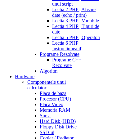
unui script
Lectia 2 PHP | Afisare
date (echo / print)
Lectia 3 PHP | Variabile
Lectia 4 PHP | Tipuri de
date
Lectia 5 PHP | Operatori
Lectia 6 PHP |
Instructiunea if
Programe Rezolvate
Programe C++
Rezolvate
Algoritm
Hardware
Componentele unui
calculator
Placa de baza
Procesor (CPU)
Placa Video
Memoria RAM
Sursa
Hard Disk (HDD)
Floppy Disk Drive
SSD-ul
Cooler / Radiator