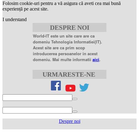
Folosim cookie-uri pentru a vă asigura că aveti cea mai bună
mg
levitra
experiență pe acest site.
20mg
best
I understand
price
sildenafil
DESPRE NOI
citrate
sildenafil
citrate
World-IT este un site care are ca
100mg
sildenafil
domeniu Tehnologia Informatiei(IT).
coupons
sildenafil
Acest site are ca prim scop
100mg
sildenafil
introducerea persoanelor in acest
citrate
domeniu. Mai multe informatii
aici
.
20
mg
sildenafil
citrate
URMARESTE-NE
tablets
sildenafil
citrate
50mg
levofloxacin
500
mg
levofloxacin
750
mg
levaquin
500
Despre noi
mg
sildenafil
100mg
sildenafil
cialis
cialis
tablets
sildenafil
coupon
cialis
generic
generic