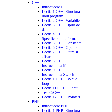
C++
Introducere C++
Lectia 1 C++ | Structura
unui program
Lectia 2 C++ | Variabile
Lectia 3 C++ | Tipuri de
date
Lectia 4 C++ |
Specificatori de format
Lectia 5 C++ | Constante
Lectia 6 C++ | Operatori
Lectia 7 C++ | Citire si
afisare
Lectia 8 C++ |
Instructiunea if
Lectia 9 C++ |
Instructiunea Switch
Lectia 10 C++ | While
loop
Lectia 11 C++ | Functii
Test C/C++
Lectia 12 C++ | Pointeri
PHP
Introducere PHP
Lectia 1 PHP | Structura