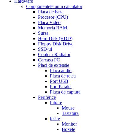
Hardware
line
side
Componentele unui calculator
effects
Placa de baza
of
Procesor (CPU)
cialis
cialis
Placa Video
30
Memoria RAM
day
Sursa
trial
Hard Disk (HDD)
coupon
cialis
Floppy Disk Drive
5mg
cialis
SSD-ul
for
Cooler / Radiator
men
cialas
buy
Carcasa PC
cialis
Placi de extensie
online
cialis
Placa audio
for
Placa de retea
sale
cialis
Port USB
patent
Port Paralel
expiration
Placa de captura
date
Periferice
extended
how
Intrare
to
Mouse
take
Tastatura
cialis
cialis
Iesire
price
cialis
Monitor
from
Boxele