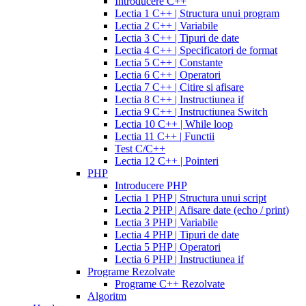
875
Introducere C++
for
mg
amiodarone
Lectia 1 C++ | Structura unui program
daily
200
Lectia 2 C++ | Variabile
use
cialis
mg
lipitor
Lectia 3 C++ | Tipuri de date
samples
generic
simvastatin
Lectia 4 C++ | Specificatori de format
overnight
cheap
20
Lectia 5 C++ | Constante
cialis
cost
mg
fluconazole
Lectia 6 C++ | Operatori
of
150
Lectia 7 C++ | Citire si afisare
cialis
200
mg
fluconazole
Lectia 8 C++ | Instructiunea if
cialis
200
Lectia 9 C++ | Instructiunea Switch
coupon
cialis
mg
fluconazole
Lectia 10 C++ | While loop
daily
cialis
100
Lectia 11 C++ | Functii
20mg
generic
mg
diflucan
Test C/C++
cialis
150
Lectia 12 C++ | Pointeri
at
mg
diflucan
PHP
walmart
cealis
cialis
200
Introducere PHP
canada
cialis
mg
Lectia 1 PHP | Structura unui script
trial
how
Lectia 2 PHP | Afisare date (echo / print)
does
Lectia 3 PHP | Variabile
cialis
Lectia 4 PHP | Tipuri de date
work
when
Lectia 5 PHP | Operatori
will
Lectia 6 PHP | Instructiunea if
cialis
Programe Rezolvate
go
Programe C++ Rezolvate
generic
cialis
Algoritm
on