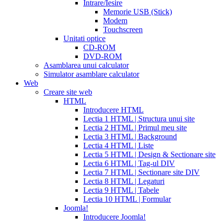
canada
how
Intrare/Iesire
much
Memorie USB (Stick)
does
Modem
cialis
Touchscreen
cost
free
Unitati optice
cialis
viagra
CD-ROM
vs
DVD-ROM
cialis
Asamblarea unui calculator
vs
Simulator asamblare calculator
levitra
cialis
Web
reviews
cialis
Creare site web
coupons
HTML
from
Introducere HTML
manufacturer
what
Lectia 1 HTML | Structura unui site
is
Lectia 2 HTML | Primul meu site
cialis
cialis
Lectia 3 HTML | Background
pills
Lectia 4 HTML | Liste
for
Lectia 5 HTML | Design & Sectionare site
sale
cialis
Lectia 6 HTML | Tag-ul DIV
patent
Lectia 7 HTML | Sectionare site DIV
expiration
Lectia 8 HTML | Legaturi
2017
canadian
Lectia 9 HTML | Tabele
cialis
cialis
Lectia 10 HTML | Formular
tadalafil
cialis
Joomla!
or
Introducere Joomla!