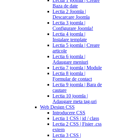
Lectia 1 joomla | Creare
Baza de date
Lectia 2 Joomla |
Descarcare Joomla
Lectia 3 joomla |
Configurare Joomla!
Lectia 4 joomla |
Instalare template
Lectia 5 joomla | Creare
articole
Lectia 6 joomla |
Adaugare meniuri
Lectia 7 joomla | Module
Lectia 8 joomla |
Formular de contact
Lectia 9 joomla | Bara de
cautare
Lectia 10 joomla |
Adaugare meta tag-uri
Web Design CSS
Introducere CSS
Lectia 1 CSS | id / class
Lectia 2 CSS | Fisier .css
extern
Lectia 3 CSS |