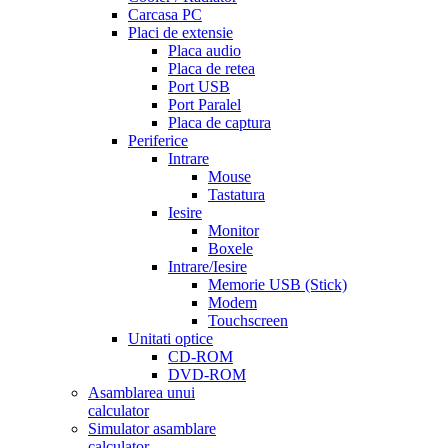
Carcasa PC
Placi de extensie
Placa audio
Placa de retea
Port USB
Port Paralel
Placa de captura
Periferice
Intrare
Mouse
Tastatura
Iesire
Monitor
Boxele
Intrare/Iesire
Memorie USB (Stick)
Modem
Touchscreen
Unitati optice
CD-ROM
DVD-ROM
Asamblarea unui
calculator
Simulator asamblare
calculator