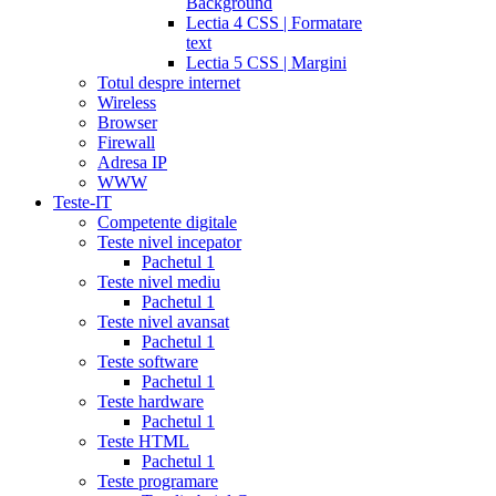
Background
Lectia 4 CSS | Formatare
text
Lectia 5 CSS | Margini
Totul despre internet
Wireless
Browser
Firewall
Adresa IP
WWW
Teste-IT
Competente digitale
Teste nivel incepator
Pachetul 1
Teste nivel mediu
Pachetul 1
Teste nivel avansat
Pachetul 1
Teste software
Pachetul 1
Teste hardware
Pachetul 1
Teste HTML
Pachetul 1
Teste programare