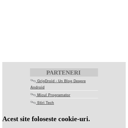
PARTENERI
GrigDroid - Un Blog Despre
Android
Micul Programator
Stiri Tech
levitra
coupon
levitra
Acest site foloseste cookie-uri.
generic
levitra
20