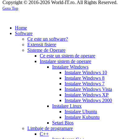
Copyright © 2016-2026 World-IT.ro. All Rights Reserved.
generic
cialis
for
Goto Top
dosage
generic
viagra
sildenafil
cialis
cialis
100mg
viagra
cost
cialis
tablets
tadalafil
vs
generic
cialis
Home
viagra
cialis
pills
cialis
Software
prices
cialis
tablets
cialis
Ce este un software?
side
tablets
Extensii fisiere
effects
cialis
20mg
cialis
Sisteme de Operare
coupons
cialis
tablets
Ce este un sistem de operare
30
5mg
cialis
Instalare sistem de operare
day
tablets
Instalare Windows
sample
viagra
generic
cialis
Instalare Windows 10
vs
generic
fluoxetine
Instalare Windows 8
cialis
cialis
20
Instalare Windows 7
online
cialis
mg
fluoxetine
Instalare Windows Vista
pills
cialis
20mg
generic
Instalare Windows XP
samples
buy
prozac
cefdinir
Instalare Windows 2000
cialis
cialis
antibiotic
cefdinir
Instalare Linux
20
300
Instalare Ubuntu
mg
cialis
mg
omnicef
Instalare Kubuntu
patent
antibiotic
azithromycin
Setari Bios
expiration
cialis
250
Limbaje de programare
coupons
mg
augmentin
C++
printable
cialis