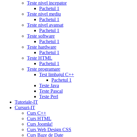
card
lowest
Teste nivel incepator
cialis
Pachetul 1
prices
cialis
Teste nivel mediu
for
Pachetul 1
women
cialis
Teste nivel avansat
generic
Pachetul 1
availability
cialis
Teste software
voucher
cialis
Pachetul 1
savings
Teste hardware
card
cialis
Pachetul 1
10
Teste HTML
mg
cialis
Pachetul 1
website
cialis
Teste programare
generic
Test limbajul C++
tadalafil
liquid
Pachetul 1
cialis
daily
Teste Java
cialis
viagra
Teste Pascal
cialis
cialis
Teste Perl
otc
erectile
Tutoriale-IT
dysfunction
Cursuri-IT
cialis
cialis
Curs C++
5mg
Curs HTML
daily
canada
Curs Joomla!
cialis
cialis
Curs Web Design CSS
coupon
Curs Baze de Date