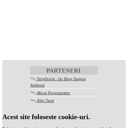
PARTENERI
GrigDroid - Un Blog Despre
Android
Micul Programator
Stiri Tech
levitra
coupon
levitra
Acest site foloseste cookie-uri.
generic
levitra
20