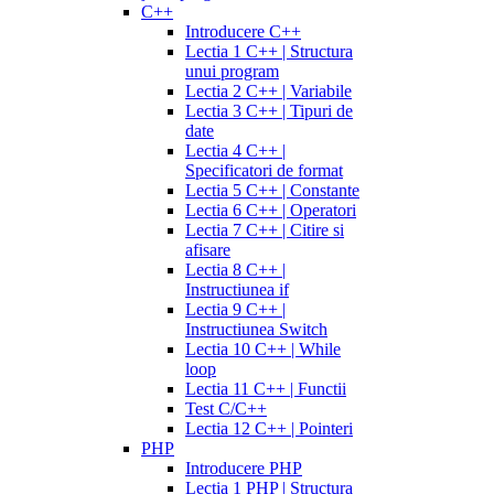
C++
Introducere C++
Lectia 1 C++ | Structura
unui program
Lectia 2 C++ | Variabile
Lectia 3 C++ | Tipuri de
date
Lectia 4 C++ |
Specificatori de format
Lectia 5 C++ | Constante
Lectia 6 C++ | Operatori
Lectia 7 C++ | Citire si
afisare
Lectia 8 C++ |
Instructiunea if
Lectia 9 C++ |
Instructiunea Switch
Lectia 10 C++ | While
loop
Lectia 11 C++ | Functii
Test C/C++
Lectia 12 C++ | Pointeri
PHP
Introducere PHP
Lectia 1 PHP | Structura