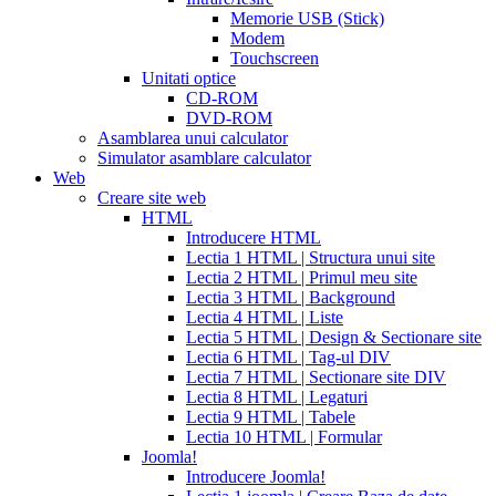
much
Memorie USB (Stick)
does
Modem
cialis
Touchscreen
cost
free
Unitati optice
cialis
viagra
CD-ROM
vs
DVD-ROM
cialis
Asamblarea unui calculator
vs
Simulator asamblare calculator
levitra
cialis
Web
reviews
cialis
Creare site web
coupons
HTML
from
Introducere HTML
manufacturer
what
Lectia 1 HTML | Structura unui site
is
Lectia 2 HTML | Primul meu site
cialis
cialis
Lectia 3 HTML | Background
pills
Lectia 4 HTML | Liste
for
Lectia 5 HTML | Design & Sectionare site
sale
cialis
Lectia 6 HTML | Tag-ul DIV
patent
Lectia 7 HTML | Sectionare site DIV
expiration
Lectia 8 HTML | Legaturi
2017
canadian
Lectia 9 HTML | Tabele
cialis
cialis
Lectia 10 HTML | Formular
tadalafil
cialis
Joomla!
or
Introducere Joomla!
viagra
generic