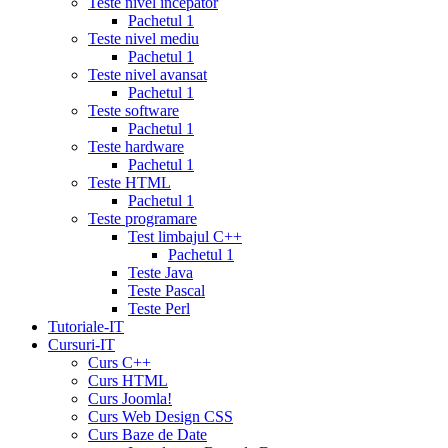
Teste nivel incepator
cialis
Pachetul 1
prices
cialis
Teste nivel mediu
for
Pachetul 1
women
cialis
Teste nivel avansat
generic
Pachetul 1
availability
cialis
Teste software
voucher
cialis
Pachetul 1
savings
Teste hardware
card
cialis
Pachetul 1
10
Teste HTML
mg
cialis
Pachetul 1
website
cialis
Teste programare
generic
Test limbajul C++
tadalafil
liquid
Pachetul 1
cialis
daily
Teste Java
cialis
viagra
Teste Pascal
cialis
cialis
Teste Perl
otc
erectile
Tutoriale-IT
dysfunction
Cursuri-IT
cialis
cialis
Curs C++
5mg
Curs HTML
daily
canada
Curs Joomla!
cialis
cialis
Curs Web Design CSS
coupon
Curs Baze de Date
20