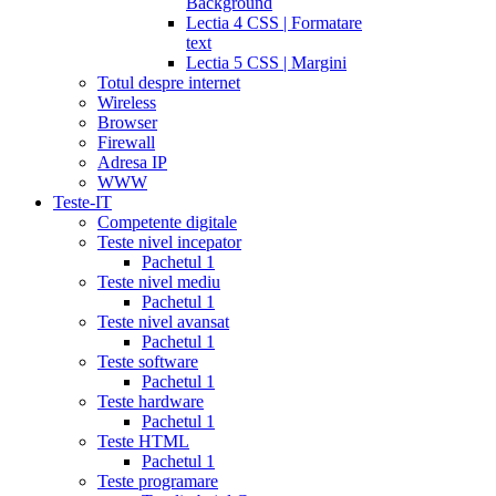
Background
Lectia 4 CSS | Formatare
text
Lectia 5 CSS | Margini
Totul despre internet
Wireless
Browser
Firewall
Adresa IP
WWW
Teste-IT
Competente digitale
Teste nivel incepator
Pachetul 1
Teste nivel mediu
Pachetul 1
Teste nivel avansat
Pachetul 1
Teste software
Pachetul 1
Teste hardware
Pachetul 1
Teste HTML
Pachetul 1
Teste programare