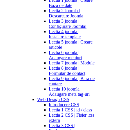
Lectia 1 joomla | Creare
Baza de date
Lectia 2 Joomla |
Descarcare Joomla
Lectia 3 joomla |
Configurare Joomla!
Lectia 4 joomla |
Instalare template
Lectia 5 joomla | Creare
articole
Lectia 6 joomla |
Adaugare meniuri
Lectia 7 joomla | Module
Lectia 8 joomla |
Formular de contact
Lectia 9 joomla | Bara de
cautare
Lectia 10 joomla |
Adaugare meta tag-uri
Web Design CSS
Introducere CSS
Lectia 1 CSS | id / class
Lectia 2 CSS | Fisier .css
extern
Lectia 3 CSS |