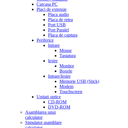
Carcasa PC
Placi de extensie
Placa audio
Placa de retea
Port USB
Port Paralel
Placa de captura
Periferice
Intrare
Mouse
Tastatura
Iesire
Monitor
Boxele
Intrare/Iesire
Memorie USB (Stick)
Modem
Touchscreen
Unitati optice
CD-ROM
DVD-ROM
Asamblarea unui
calculator
Simulator asamblare
calculator