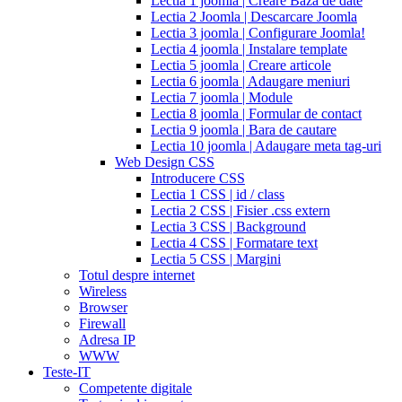
Lectia 1 joomla | Creare Baza de date
for
Lectia 2 Joomla | Descarcare Joomla
cialis
cialis
Lectia 3 joomla | Configurare Joomla!
professional
cialis
Lectia 4 joomla | Instalare template
free
Lectia 5 joomla | Creare articole
trial
cialis
Lectia 6 joomla | Adaugare meniuri
medication
cilias
cialis
Lectia 7 joomla | Module
for
Lectia 8 joomla | Formular de contact
bph
cialis
Lectia 9 joomla | Bara de cautare
coupons
Lectia 10 joomla | Adaugare meta tag-uri
2017
cyalis
cialis
Web Design CSS
dosage
Introducere CSS
strengths
cialis
Lectia 1 CSS | id / class
discount
generic
Lectia 2 CSS | Fisier .css extern
cialis
Lectia 3 CSS | Background
tadalafil
discount
Lectia 4 CSS | Formatare text
cialis
cialis
Lectia 5 CSS | Margini
dosage
Totul despre internet
recommendations
cialis
Wireless
5
Browser
mg
online
Firewall
cialis
cialis
Adresa IP
canadian
WWW
pharmacy
cialis
Teste-IT
copay
Competente digitale
card
lowest