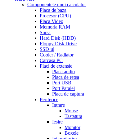
line
side
Componentele unui calculator
effects
Placa de baza
of
Procesor (CPU)
cialis
cialis
Placa Video
30
Memoria RAM
day
Sursa
trial
Hard Disk (HDD)
coupon
cialis
Floppy Disk Drive
5mg
cialis
SSD-ul
for
Cooler / Radiator
men
cialas
buy
Carcasa PC
cialis
Placi de extensie
online
cialis
Placa audio
for
Placa de retea
sale
cialis
Port USB
patent
Port Paralel
expiration
Placa de captura
date
Periferice
extended
how
Intrare
to
Mouse
take
Tastatura
cialis
cialis
Iesire
price
cialis
Monitor
from
Boxele
canada
how
Intrare/Iesire