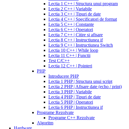
for
mg
amiodarone
Lectia 1 C++ | Structura unui program
daily
200
Lectia 2 C++ | Variabile
use
cialis
mg
lipitor
Lectia 3 C++ | Tipuri de date
samples
generic
simvastatin
Lectia 4 C++ | Specificatori de format
overnight
cheap
20
Lectia 5 C++ | Constante
cialis
cost
mg
fluconazole
Lectia 6 C++ | Operatori
of
150
Lectia 7 C++ | Citire si afisare
cialis
200
mg
fluconazole
Lectia 8 C++ | Instructiunea if
cialis
200
Lectia 9 C++ | Instructiunea Switch
coupon
cialis
mg
fluconazole
Lectia 10 C++ | While loop
daily
cialis
100
Lectia 11 C++ | Functii
20mg
generic
mg
diflucan
Test C/C++
cialis
150
Lectia 12 C++ | Pointeri
at
mg
diflucan
PHP
walmart
cealis
cialis
200
Introducere PHP
canada
cialis
mg
Lectia 1 PHP | Structura unui script
trial
how
Lectia 2 PHP | Afisare date (echo / print)
does
Lectia 3 PHP | Variabile
cialis
Lectia 4 PHP | Tipuri de date
work
when
Lectia 5 PHP | Operatori
will
Lectia 6 PHP | Instructiunea if
cialis
Programe Rezolvate
go
Programe C++ Rezolvate
generic
cialis
Algoritm
on
Hardware