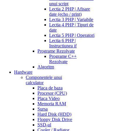
unui script
Lectia 2 PHP | Afisare
date (echo / print)
Lectia 3 PHP | Variabile
Lectia 4 PHP | Tipuri de
date
Lectia 5 PHP | Operatori
Lectia 6 PHP |
Instructiunea if
Programe Rezolvate
Programe C++
Rezolvate
Algoritm
Hardware
Componentele unui
calculator
Placa de baza
Procesor (CPU)
Placa Video
Memoria RAM
Sursa
Hard Disk (HDD)
Floppy Disk Drive
SSD-ul
Cooler / Radiator