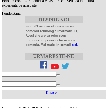
Folosim cookie-uri pentru a vă asigura că aveti cea mai bună
mg
levitra
experiență pe acest site.
20mg
best
I understand
price
sildenafil
DESPRE NOI
citrate
sildenafil
citrate
World-IT este un site care are ca
100mg
sildenafil
domeniu Tehnologia Informatiei(IT).
coupons
sildenafil
Acest site are ca prim scop
100mg
sildenafil
introducerea persoanelor in acest
citrate
domeniu. Mai multe informatii
aici
.
20
mg
sildenafil
citrate
URMARESTE-NE
tablets
sildenafil
citrate
50mg
levofloxacin
500
mg
levofloxacin
750
mg
levaquin
500
Despre noi
mg
sildenafil
100mg
sildenafil
cialis
cialis
tablets
sildenafil
coupon
cialis
generic
generic