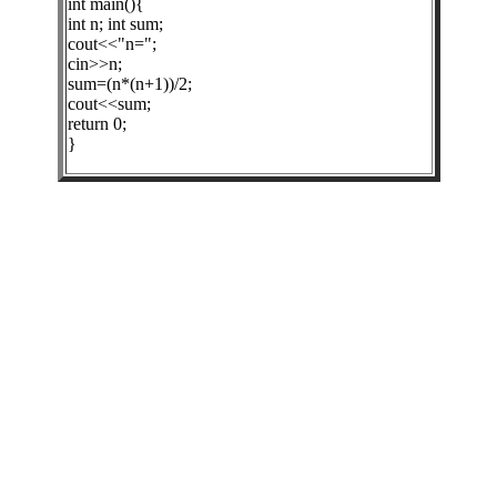
int main(){
int n; int sum;
cout<<"n=";
cin>>n;
sum=(n*(n+1))/2;
cout<<sum;
return 0;
}