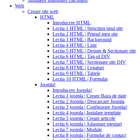
Simulator asamblare calculator
levitra
cialis
Web
reviews
cialis
Creare site web
coupons
HTML
from
Introducere HTML
manufacturer
what
Lectia 1 HTML | Structura unui site
is
Lectia 2 HTML | Primul meu site
cialis
cialis
Lectia 3 HTML | Background
pills
Lectia 4 HTML | Liste
for
Lectia 5 HTML | Design & Sectionare site
sale
cialis
Lectia 6 HTML | Tag-ul DIV
patent
Lectia 7 HTML | Sectionare site DIV
expiration
Lectia 8 HTML | Legaturi
2017
canadian
Lectia 9 HTML | Tabele
cialis
cialis
Lectia 10 HTML | Formular
tadalafil
cialis
Joomla!
or
Introducere Joomla!
viagra
generic
Lectia 1 joomla | Creare Baza de date
for
Lectia 2 Joomla | Descarcare Joomla
cialis
cialis
Lectia 3 joomla | Configurare Joomla!
professional
cialis
Lectia 4 joomla | Instalare template
free
Lectia 5 joomla | Creare articole
trial
cialis
Lectia 6 joomla | Adaugare meniuri
medication
cilias
cialis
Lectia 7 joomla | Module
for
Lectia 8 joomla | Formular de contact
bph
cialis