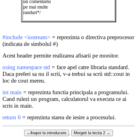
un comentariu
pe mai multe
randuri*/
#include <iostream>
= reprezinta o directiva preprocesor
(indicata de simbolul #)
Acest header permite realizarea afisarii pe monitor.
using namespace std
= face apel catre libraria standard.
Daca preferi sa nu il scrii, v-a trebui sa scrii std::cout in
loc de cout mereu.
int main
= reprezinta functia principala a programului.
Cand rulezi un program, calculatorul va executa ce ai
scris in main.
return 0
= reprezinta starea de iesire a procesului.
←I
napoi la introducere
Mergeti la lectia 2 →