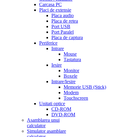
Carcasa PC
Placi de extensie
Placa audio
Placa de retea
Port USB
Port Paralel
Placa de captura
Periferice
Intrare
Mouse
Tastatura
Iesire
Monitor
Boxele
Intrare/Iesire
Memorie USB (Stick)
Modem
Touchscreen
Unitati optice
CD-ROM
DVD-ROM
Asamblarea unui
calculator
Simulator asamblare
calculator