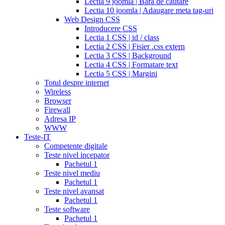
Lectia 9 joomla | Bara de cautare
coupons
Lectia 10 joomla | Adaugare meta tag-uri
2017
cyalis
cialis
Web Design CSS
dosage
Introducere CSS
strengths
cialis
Lectia 1 CSS | id / class
discount
generic
Lectia 2 CSS | Fisier .css extern
cialis
Lectia 3 CSS | Background
tadalafil
discount
Lectia 4 CSS | Formatare text
cialis
cialis
Lectia 5 CSS | Margini
dosage
Totul despre internet
recommendations
cialis
Wireless
5
Browser
mg
online
Firewall
cialis
cialis
Adresa IP
canadian
WWW
pharmacy
cialis
Teste-IT
copay
Competente digitale
card
lowest
Teste nivel incepator
cialis
Pachetul 1
prices
cialis
Teste nivel mediu
for
Pachetul 1
women
cialis
Teste nivel avansat
generic
Pachetul 1
availability
cialis
Teste software
voucher
cialis
Pachetul 1
savings