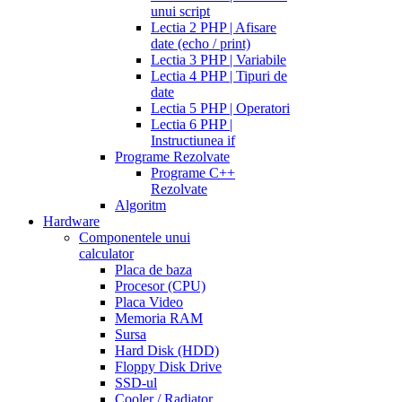
unui script
Lectia 2 PHP | Afisare
date (echo / print)
Lectia 3 PHP | Variabile
Lectia 4 PHP | Tipuri de
date
Lectia 5 PHP | Operatori
Lectia 6 PHP |
Instructiunea if
Programe Rezolvate
Programe C++
Rezolvate
Algoritm
Hardware
Componentele unui
calculator
Placa de baza
Procesor (CPU)
Placa Video
Memoria RAM
Sursa
Hard Disk (HDD)
Floppy Disk Drive
SSD-ul
Cooler / Radiator