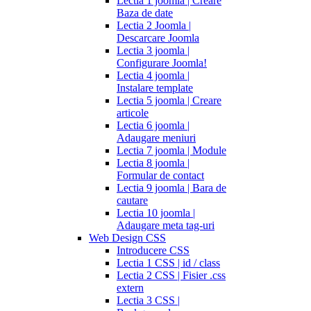
Lectia 1 joomla | Creare
Baza de date
Lectia 2 Joomla |
Descarcare Joomla
Lectia 3 joomla |
Configurare Joomla!
Lectia 4 joomla |
Instalare template
Lectia 5 joomla | Creare
articole
Lectia 6 joomla |
Adaugare meniuri
Lectia 7 joomla | Module
Lectia 8 joomla |
Formular de contact
Lectia 9 joomla | Bara de
cautare
Lectia 10 joomla |
Adaugare meta tag-uri
Web Design CSS
Introducere CSS
Lectia 1 CSS | id / class
Lectia 2 CSS | Fisier .css
extern
Lectia 3 CSS |