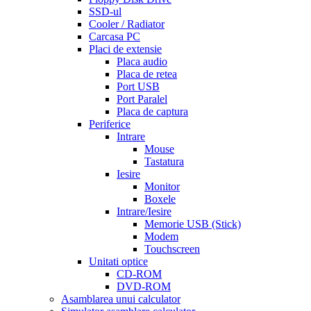
5mg
cialis
SSD-ul
for
Cooler / Radiator
men
cialas
buy
Carcasa PC
cialis
Placi de extensie
online
cialis
Placa audio
for
Placa de retea
sale
cialis
Port USB
patent
Port Paralel
expiration
Placa de captura
date
Periferice
extended
how
Intrare
to
Mouse
take
Tastatura
cialis
cialis
Iesire
price
cialis
Monitor
from
Boxele
canada
how
Intrare/Iesire
much
Memorie USB (Stick)
does
Modem
cialis
Touchscreen
cost
free
Unitati optice
cialis
viagra
CD-ROM
vs
DVD-ROM
cialis
Asamblarea unui calculator
vs