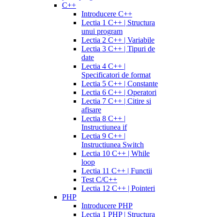
C++
Introducere C++
Lectia 1 C++ | Structura
unui program
Lectia 2 C++ | Variabile
Lectia 3 C++ | Tipuri de
date
Lectia 4 C++ |
Specificatori de format
Lectia 5 C++ | Constante
Lectia 6 C++ | Operatori
Lectia 7 C++ | Citire si
afisare
Lectia 8 C++ |
Instructiunea if
Lectia 9 C++ |
Instructiunea Switch
Lectia 10 C++ | While
loop
Lectia 11 C++ | Functii
Test C/C++
Lectia 12 C++ | Pointeri
PHP
Introducere PHP
Lectia 1 PHP | Structura