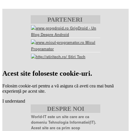
PARTENERI
GrigDroid - Un
Blog Despre Android
Micul
Programator
Stiri Tech
levitra
coupon
levitra
Acest site foloseste cookie-uri.
generic
levitra
20
Folosim cookie-uri pentru a vă asigura că aveti cea mai bună
mg
levitra
experiență pe acest site.
20mg
best
I understand
price
sildenafil
DESPRE NOI
citrate
sildenafil
citrate
World-IT este un site care are ca
100mg
sildenafil
domeniu Tehnologia Informatiei(IT).
coupons
sildenafil
Acest site are ca prim scop
100mg
sildenafil