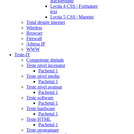
Background
Lectia 4 CSS | Formatare
text
Lectia 5 CSS | Margini
Totul despre internet
Wireless
Browser
Firewall
Adresa IP
WWW
Teste-IT
Competente digitale
Teste nivel incepator
Pachetul 1
Teste nivel mediu
Pachetul 1
Teste nivel avansat
Pachetul 1
Teste software
Pachetul 1
Teste hardware
Pachetul 1
Teste HTML
Pachetul 1
Teste programare