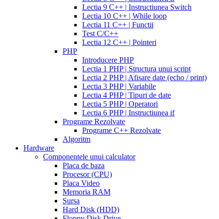
cialis
Lectia 9 C++ | Instructiunea Switch
mg
fluconazole
coupon
cialis
Lectia 10 C++ | While loop
100
daily
cialis
Lectia 11 C++ | Functii
mg
diflucan
20mg
generic
Test C/C++
150
cialis
Lectia 12 C++ | Pointeri
mg
diflucan
at
PHP
200
walmart
cealis
cialis
Introducere PHP
mg
canada
cialis
Lectia 1 PHP | Structura unui script
trial
how
Lectia 2 PHP | Afisare date (echo / print)
does
Lectia 3 PHP | Variabile
cialis
Lectia 4 PHP | Tipuri de date
work
when
Lectia 5 PHP | Operatori
will
Lectia 6 PHP | Instructiunea if
cialis
Programe Rezolvate
go
Programe C++ Rezolvate
generic
cialis
Algoritm
on
Hardware
line
side
Componentele unui calculator
effects
Placa de baza
of
Procesor (CPU)
cialis
cialis
Placa Video
30
Memoria RAM
day
Sursa
trial
Hard Disk (HDD)
coupon
cialis
Floppy Disk Drive