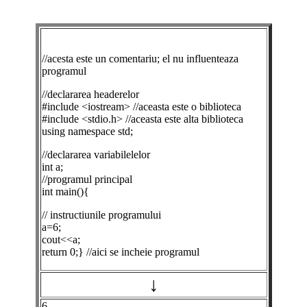
//acesta este un comentariu; el nu influenteaza
programul
//declararea headerelor
#include <iostream> //aceasta este o biblioteca
#include <stdio.h> //aceasta este alta biblioteca
using namespace std;
//declararea variabilelelor
int a;
//programul principal
int main(){
// instructiunile programului
a=6;
cout<<a;
return 0;} //aici se incheie programul
↓
6