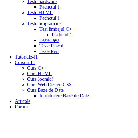
Teste hardware
card
cialis
Pachetul 1
10
Teste HTML
mg
cialis
Pachetul 1
website
cialis
Teste programare
generic
Test limbajul C++
tadalafil
liquid
Pachetul 1
cialis
daily
Teste Java
cialis
viagra
Teste Pascal
cialis
cialis
Teste Perl
otc
erectile
Tutoriale-IT
dysfunction
Cursuri-IT
cialis
cialis
Curs C++
5mg
Curs HTML
daily
canada
Curs Joomla!
cialis
cialis
Curs Web Design CSS
coupon
Curs Baze de Date
20
Introducere Baze de Date
mg
cialis
Articole
pricing
cialis
Forum
coupon
print
viamedic
cialis
cialis
cheap
cialis
pharmacy