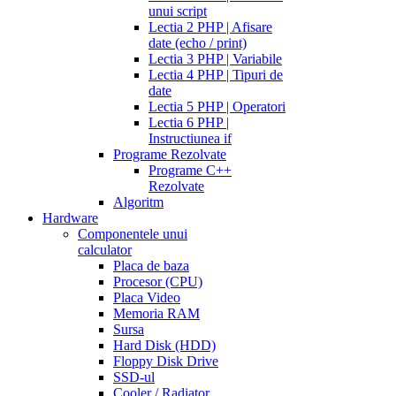
unui script
Lectia 2 PHP | Afisare
date (echo / print)
Lectia 3 PHP | Variabile
Lectia 4 PHP | Tipuri de
date
Lectia 5 PHP | Operatori
Lectia 6 PHP |
Instructiunea if
Programe Rezolvate
Programe C++
Rezolvate
Algoritm
Hardware
Componentele unui
calculator
Placa de baza
Procesor (CPU)
Placa Video
Memoria RAM
Sursa
Hard Disk (HDD)
Floppy Disk Drive
SSD-ul
Cooler / Radiator