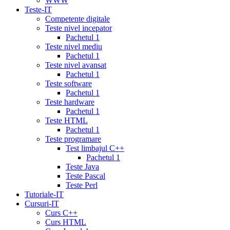
WWW
pharmacy
cialis
Teste-IT
copay
Competente digitale
card
lowest
Teste nivel incepator
cialis
Pachetul 1
prices
cialis
Teste nivel mediu
for
Pachetul 1
women
cialis
Teste nivel avansat
generic
Pachetul 1
availability
cialis
Teste software
voucher
cialis
Pachetul 1
savings
Teste hardware
card
cialis
Pachetul 1
10
Teste HTML
mg
cialis
Pachetul 1
website
cialis
Teste programare
generic
Test limbajul C++
tadalafil
liquid
Pachetul 1
cialis
daily
Teste Java
cialis
viagra
Teste Pascal
cialis
cialis
Teste Perl
otc
erectile
Tutoriale-IT
dysfunction
Cursuri-IT
cialis
cialis
Curs C++
5mg
Curs HTML
daily
canada