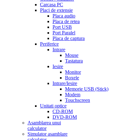
Carcasa PC
Placi de extensie
Placa audio
Placa de retea
Port USB
Port Paralel
Placa de captura
Periferice
Intrare
Mouse
Tastatura
Iesire
Monitor
Boxele
Intrare/Iesire
Memorie USB (Stick)
Modem
Touchscreen
Unitati optice
CD-ROM
DVD-ROM
Asamblarea unui
calculator
Simulator asamblare
calculator