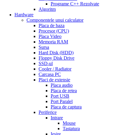
go
Programe C++ Rezolvate
generic
cialis
Algoritm
on
Hardware
line
side
Componentele unui calculator
effects
Placa de baza
of
Procesor (CPU)
cialis
cialis
Placa Video
30
Memoria RAM
day
Sursa
trial
Hard Disk (HDD)
coupon
cialis
Floppy Disk Drive
5mg
cialis
SSD-ul
for
Cooler / Radiator
men
cialas
buy
Carcasa PC
cialis
Placi de extensie
online
cialis
Placa audio
for
Placa de retea
sale
cialis
Port USB
patent
Port Paralel
expiration
Placa de captura
date
Periferice
extended
how
Intrare
to
Mouse
take
Tastatura
cialis
cialis
Iesire