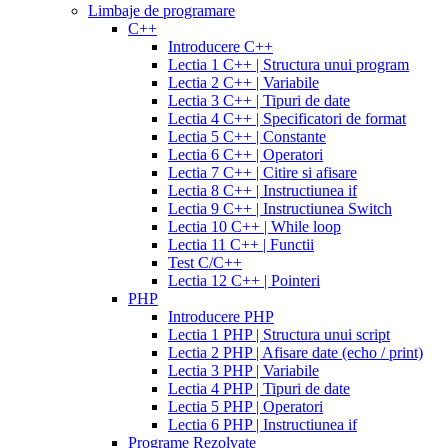
expiration
cialis
250
Limbaje de programare
coupons
mg
augmentin
C++
printable
cialis
875
Introducere C++
for
mg
amiodarone
Lectia 1 C++ | Structura unui program
daily
200
Lectia 2 C++ | Variabile
use
cialis
mg
lipitor
Lectia 3 C++ | Tipuri de date
samples
generic
simvastatin
Lectia 4 C++ | Specificatori de format
overnight
cheap
20
Lectia 5 C++ | Constante
cialis
cost
mg
fluconazole
Lectia 6 C++ | Operatori
of
150
Lectia 7 C++ | Citire si afisare
cialis
200
mg
fluconazole
Lectia 8 C++ | Instructiunea if
cialis
200
Lectia 9 C++ | Instructiunea Switch
coupon
cialis
mg
fluconazole
Lectia 10 C++ | While loop
daily
cialis
100
Lectia 11 C++ | Functii
20mg
generic
mg
diflucan
Test C/C++
cialis
150
Lectia 12 C++ | Pointeri
at
mg
diflucan
PHP
walmart
cealis
cialis
200
Introducere PHP
canada
cialis
mg
Lectia 1 PHP | Structura unui script
trial
how
Lectia 2 PHP | Afisare date (echo / print)
does
Lectia 3 PHP | Variabile
cialis
Lectia 4 PHP | Tipuri de date
work
when
Lectia 5 PHP | Operatori
will
Lectia 6 PHP | Instructiunea if
cialis
Programe Rezolvate