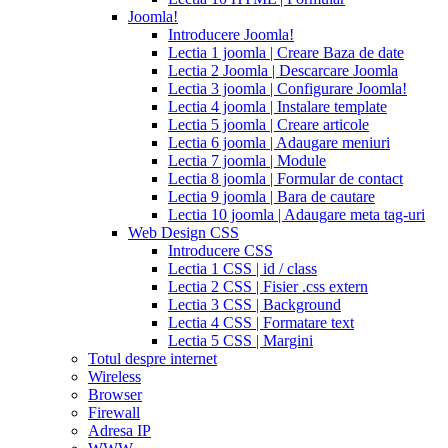
tadalafil
cialis
Joomla!
or
Introducere Joomla!
viagra
generic
Lectia 1 joomla | Creare Baza de date
for
Lectia 2 Joomla | Descarcare Joomla
cialis
cialis
Lectia 3 joomla | Configurare Joomla!
professional
cialis
Lectia 4 joomla | Instalare template
free
Lectia 5 joomla | Creare articole
trial
cialis
Lectia 6 joomla | Adaugare meniuri
medication
cilias
cialis
Lectia 7 joomla | Module
for
Lectia 8 joomla | Formular de contact
bph
cialis
Lectia 9 joomla | Bara de cautare
coupons
Lectia 10 joomla | Adaugare meta tag-uri
2017
cyalis
cialis
Web Design CSS
dosage
Introducere CSS
strengths
cialis
Lectia 1 CSS | id / class
discount
generic
Lectia 2 CSS | Fisier .css extern
cialis
Lectia 3 CSS | Background
tadalafil
discount
Lectia 4 CSS | Formatare text
cialis
cialis
Lectia 5 CSS | Margini
dosage
Totul despre internet
recommendations
cialis
Wireless
5
Browser
mg
online
Firewall
cialis
cialis
Adresa IP
canadian