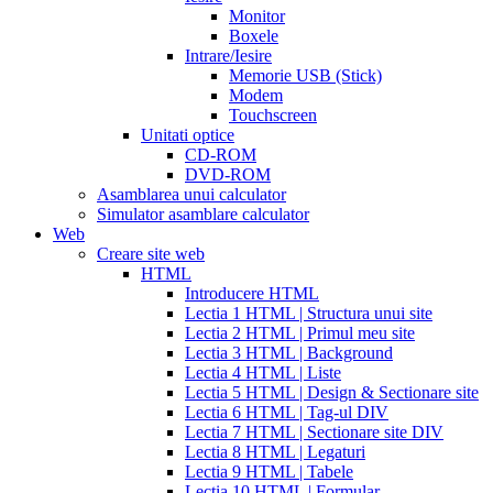
price
cialis
Monitor
from
Boxele
canada
how
Intrare/Iesire
much
Memorie USB (Stick)
does
Modem
cialis
Touchscreen
cost
free
Unitati optice
cialis
viagra
CD-ROM
vs
DVD-ROM
cialis
Asamblarea unui calculator
vs
Simulator asamblare calculator
levitra
cialis
Web
reviews
cialis
Creare site web
coupons
HTML
from
Introducere HTML
manufacturer
what
Lectia 1 HTML | Structura unui site
is
Lectia 2 HTML | Primul meu site
cialis
cialis
Lectia 3 HTML | Background
pills
Lectia 4 HTML | Liste
for
Lectia 5 HTML | Design & Sectionare site
sale
cialis
Lectia 6 HTML | Tag-ul DIV
patent
Lectia 7 HTML | Sectionare site DIV
expiration
Lectia 8 HTML | Legaturi
2017
canadian
Lectia 9 HTML | Tabele
cialis
cialis
Lectia 10 HTML | Formular