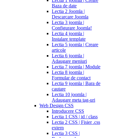
Lectia 1 joomla | Creare
Baza de date
Lectia 2 Joomla |
Descarcare Joomla
Lectia 3 joomla |
Configurare Joomla!
Lectia 4 joomla |
Instalare template
Lectia 5 joomla | Creare
articole
Lectia 6 joomla |
Adaugare meniuri
Lectia 7 joomla | Module
Lectia 8 joomla |
Formular de contact
Lectia 9 joomla | Bara de
cautare
Lectia 10 joomla |
Adaugare meta tag-uri
Web Design CSS
Introducere CSS
Lectia 1 CSS | id / class
Lectia 2 CSS | Fisier .css
extern
Lectia 3 CSS |