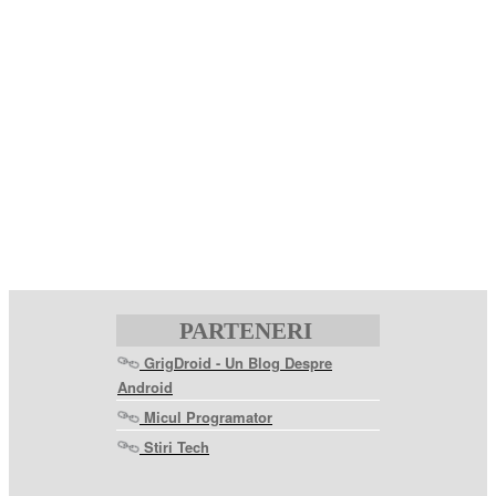
PARTENERI
GrigDroid - Un Blog Despre
Android
Micul Programator
Stiri Tech
levitra