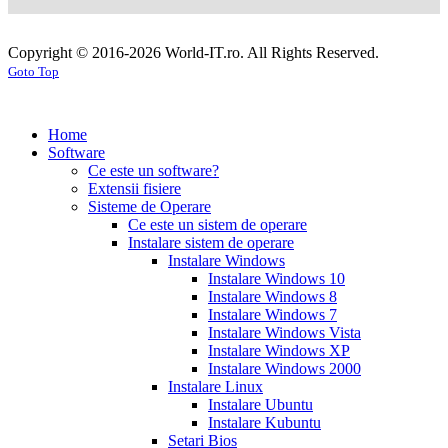
100mg
sildenafil
cialis
cialis
tablets
sildenafil
coupon
cialis
generic
generic
Copyright © 2016-2026 World-IT.ro. All Rights Reserved.
generic
cialis
for
Goto Top
dosage
generic
viagra
sildenafil
cialis
cialis
100mg
viagra
cost
cialis
tablets
tadalafil
vs
generic
cialis
Home
viagra
cialis
pills
cialis
Software
prices
cialis
tablets
cialis
Ce este un software?
side
tablets
Extensii fisiere
effects
cialis
20mg
cialis
Sisteme de Operare
coupons
cialis
tablets
Ce este un sistem de operare
30
5mg
cialis
Instalare sistem de operare
day
tablets
Instalare Windows
sample
viagra
generic
cialis
Instalare Windows 10
vs
generic
fluoxetine
Instalare Windows 8
cialis
cialis
20
Instalare Windows 7
online
cialis
mg
fluoxetine
Instalare Windows Vista
pills
cialis
20mg
generic
Instalare Windows XP
samples
buy
prozac
cefdinir
Instalare Windows 2000
cialis
cialis
antibiotic
cefdinir
Instalare Linux
20
300
Instalare Ubuntu
mg
cialis
mg
omnicef
Instalare Kubuntu
patent
antibiotic
azithromycin
Setari Bios