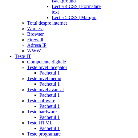
Background
Lectia 4 CSS | Formatare
text
Lectia 5 CSS | Margini
Totul despre internet
Wireless
Browser
Firewall
Adresa IP
WWW
Teste-IT
Competente digitale
Teste nivel incepator
Pachetul 1
Teste nivel mediu
Pachetul 1
Teste nivel avansat
Pachetul 1
Teste software
Pachetul 1
Teste hardware
Pachetul 1
Teste HTML
Pachetul 1
Teste programare