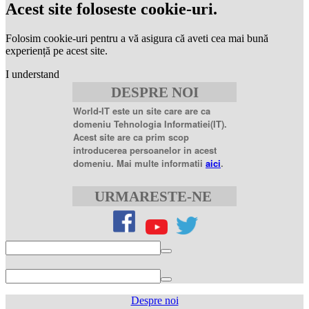
coupon
levitra
Acest site foloseste cookie-uri.
generic
levitra
20
Folosim cookie-uri pentru a vă asigura că aveti cea mai bună
mg
levitra
experiență pe acest site.
20mg
best
I understand
price
sildenafil
DESPRE NOI
citrate
sildenafil
citrate
World-IT este un site care are ca
100mg
sildenafil
domeniu Tehnologia Informatiei(IT).
coupons
sildenafil
Acest site are ca prim scop
100mg
sildenafil
introducerea persoanelor in acest
citrate
domeniu. Mai multe informatii
aici
.
20
mg
sildenafil
citrate
URMARESTE-NE
tablets
sildenafil
citrate
50mg
levofloxacin
500
mg
levofloxacin
750
mg
levaquin
500
Despre noi
mg
sildenafil