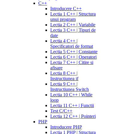
C++
Introducere C++
Lectia 1 C++ | Structura
unui program
Lectia 2 C++ | Variabile
Lectia 3 C++ | Tipuri de
date
Lectia 4 C++ |
Specificatori de format
Lectia 5 C++ | Constante
Lectia 6 C++ | Operatori
Lectia 7 C++ | Citire si
afisare
Lectia 8 C++ |
Instructiunea if
Lectia 9 C++ |
Instructiunea Switch
Lectia 10 C++ | While
loop
Lectia 11 C++ | Functii
Test C/C++
Lectia 12 C++ | Pointeri
PHP
Introducere PHP
Lectia 1 PHP | Structura