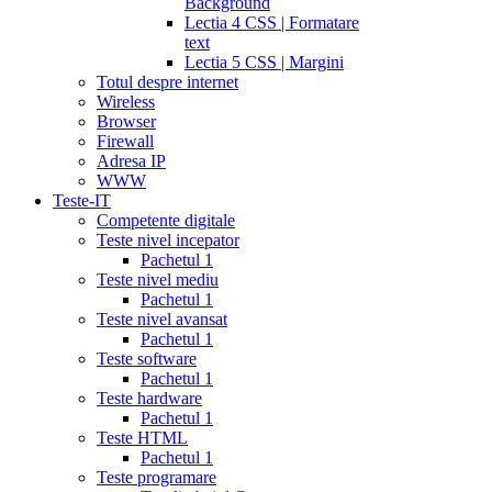
Background
Lectia 4 CSS | Formatare
text
Lectia 5 CSS | Margini
Totul despre internet
Wireless
Browser
Firewall
Adresa IP
WWW
Teste-IT
Competente digitale
Teste nivel incepator
Pachetul 1
Teste nivel mediu
Pachetul 1
Teste nivel avansat
Pachetul 1
Teste software
Pachetul 1
Teste hardware
Pachetul 1
Teste HTML
Pachetul 1
Teste programare