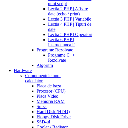
unui script
Lectia 2 PHP | Afisare
date (echo / print)
Lectia 3 PHP | Variabile
Lectia 4 PHP | Tipuri de
date
Lectia 5 PHP | Operatori
Lectia 6 PHP |
Instructiunea if
Programe Rezolvate
Programe C++
Rezolvate
Algoritm
Hardware
Componentele unui
calculator
Placa de baza
Procesor (CPU)
Placa Video
Memoria RAM
Sursa
Hard Disk (HDD)
Floppy Disk Drive
SSD-ul
Cooler / Radiator