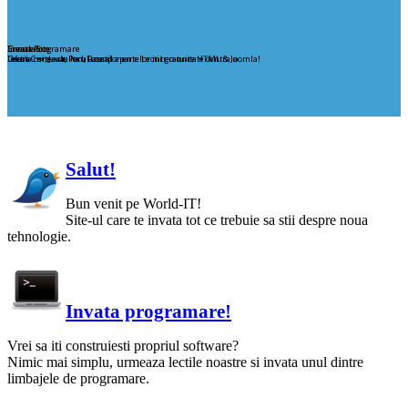
Creare Site
Invata Programare
Simulator
Ofera-i site-ului tau un stil aparte Lectii gratuite HTML & Joomla!
Lectii C++, Java, Perl, Pascal
Invata care este locul componentelor intr-o unitate centrala
Salut!
Bun venit pe World-IT!
Site-ul care te invata tot ce trebuie sa stii despre noua
tehnologie.
Invata programare!
Vrei sa iti construiesti propriul software?
Nimic mai simplu, urmeaza lectile noastre si invata unul dintre
limbajele de programare.