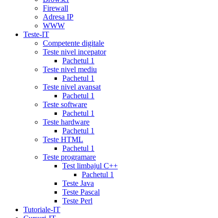
mg
online
Firewall
cialis
cialis
Adresa IP
canadian
WWW
pharmacy
cialis
Teste-IT
copay
Competente digitale
card
lowest
Teste nivel incepator
cialis
Pachetul 1
prices
cialis
Teste nivel mediu
for
Pachetul 1
women
cialis
Teste nivel avansat
generic
Pachetul 1
availability
cialis
Teste software
voucher
cialis
Pachetul 1
savings
Teste hardware
card
cialis
Pachetul 1
10
Teste HTML
mg
cialis
Pachetul 1
website
cialis
Teste programare
generic
Test limbajul C++
tadalafil
liquid
Pachetul 1
cialis
daily
Teste Java
cialis
viagra
Teste Pascal
cialis
cialis
Teste Perl
otc
erectile
Tutoriale-IT
dysfunction