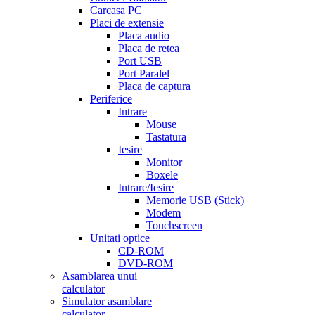
Carcasa PC
Placi de extensie
Placa audio
Placa de retea
Port USB
Port Paralel
Placa de captura
Periferice
Intrare
Mouse
Tastatura
Iesire
Monitor
Boxele
Intrare/Iesire
Memorie USB (Stick)
Modem
Touchscreen
Unitati optice
CD-ROM
DVD-ROM
Asamblarea unui
calculator
Simulator asamblare
calculator