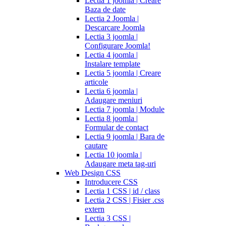
Lectia 1 joomla | Creare
Baza de date
Lectia 2 Joomla |
Descarcare Joomla
Lectia 3 joomla |
Configurare Joomla!
Lectia 4 joomla |
Instalare template
Lectia 5 joomla | Creare
articole
Lectia 6 joomla |
Adaugare meniuri
Lectia 7 joomla | Module
Lectia 8 joomla |
Formular de contact
Lectia 9 joomla | Bara de
cautare
Lectia 10 joomla |
Adaugare meta tag-uri
Web Design CSS
Introducere CSS
Lectia 1 CSS | id / class
Lectia 2 CSS | Fisier .css
extern
Lectia 3 CSS |