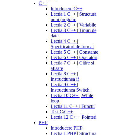
C++
Introducere C++
Lectia 1 C++ | Structura
unui program
Lectia 2 C++ | Variabile
Lectia 3 C++ | Tipuri de
date
Lectia 4 C++ |
Specificatori de format
Lectia 5 C++ | Constante
Lectia 6 C++ | Operatori
Lectia 7 C++ | Citire si
afisare
Lectia 8 C++ |
Instructiunea if
Lectia 9 C++ |
Instructiunea Switch
Lectia 10 C++ | While
loop
Lectia 11 C++ | Functii
Test C/C++
Lectia 12 C++ | Pointeri
PHP
Introducere PHP
Lectia 1 PHP | Structura