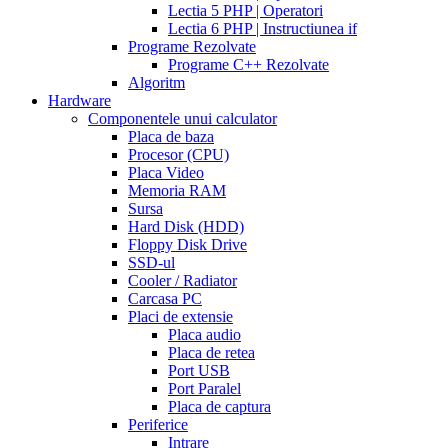
work
when
Lectia 5 PHP | Operatori
will
Lectia 6 PHP | Instructiunea if
cialis
Programe Rezolvate
go
Programe C++ Rezolvate
generic
cialis
Algoritm
on
Hardware
line
side
Componentele unui calculator
effects
Placa de baza
of
Procesor (CPU)
cialis
cialis
Placa Video
30
Memoria RAM
day
Sursa
trial
Hard Disk (HDD)
coupon
cialis
Floppy Disk Drive
5mg
cialis
SSD-ul
for
Cooler / Radiator
men
cialas
buy
Carcasa PC
cialis
Placi de extensie
online
cialis
Placa audio
for
Placa de retea
sale
cialis
Port USB
patent
Port Paralel
expiration
Placa de captura
date
Periferice
extended
how
Intrare