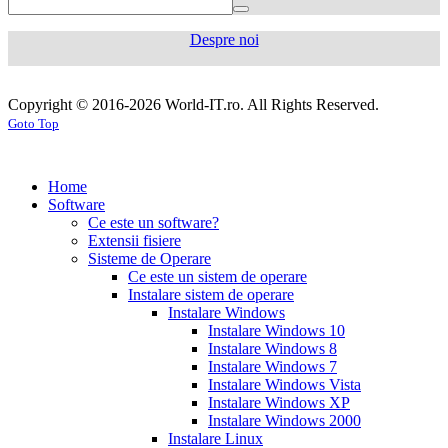
mg
levaquin
500
Despre noi
mg
sildenafil
100mg
sildenafil
cialis
cialis
tablets
sildenafil
coupon
cialis
generic
generic
Copyright © 2016-2026 World-IT.ro. All Rights Reserved.
generic
cialis
for
Goto Top
dosage
generic
viagra
sildenafil
cialis
cialis
100mg
viagra
cost
cialis
tablets
tadalafil
vs
generic
cialis
Home
viagra
cialis
pills
cialis
Software
prices
cialis
tablets
cialis
Ce este un software?
side
tablets
Extensii fisiere
effects
cialis
20mg
cialis
Sisteme de Operare
coupons
cialis
tablets
Ce este un sistem de operare
30
5mg
cialis
Instalare sistem de operare
day
tablets
Instalare Windows
sample
viagra
generic
cialis
Instalare Windows 10
vs
generic
fluoxetine
Instalare Windows 8
cialis
cialis
20
Instalare Windows 7
online
cialis
mg
fluoxetine
Instalare Windows Vista
pills
cialis
20mg
generic
Instalare Windows XP
samples
buy
prozac
cefdinir
Instalare Windows 2000
cialis
cialis
antibiotic
cefdinir
Instalare Linux