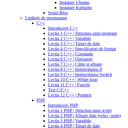
20
300
Instalare Ubuntu
mg
cialis
mg
omnicef
Instalare Kubuntu
patent
antibiotic
azithromycin
Setari Bios
expiration
cialis
250
Limbaje de programare
coupons
mg
augmentin
C++
printable
cialis
875
Introducere C++
for
mg
amiodarone
Lectia 1 C++ | Structura unui program
daily
200
Lectia 2 C++ | Variabile
use
cialis
mg
lipitor
Lectia 3 C++ | Tipuri de date
samples
generic
simvastatin
Lectia 4 C++ | Specificatori de format
overnight
cheap
20
Lectia 5 C++ | Constante
cialis
cost
mg
fluconazole
Lectia 6 C++ | Operatori
of
150
Lectia 7 C++ | Citire si afisare
cialis
200
mg
fluconazole
Lectia 8 C++ | Instructiunea if
cialis
200
Lectia 9 C++ | Instructiunea Switch
coupon
cialis
mg
fluconazole
Lectia 10 C++ | While loop
daily
cialis
100
Lectia 11 C++ | Functii
20mg
generic
mg
diflucan
Test C/C++
cialis
150
Lectia 12 C++ | Pointeri
at
mg
diflucan
PHP
walmart
cealis
cialis
200
Introducere PHP
canada
cialis
mg
Lectia 1 PHP | Structura unui script
trial
how
Lectia 2 PHP | Afisare date (echo / print)
does
Lectia 3 PHP | Variabile
cialis
Lectia 4 PHP | Tipuri de date