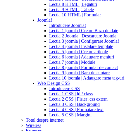
expiration
Lectia 8 HTML | Legaturi
2017
canadian
Lectia 9 HTML | Tabele
cialis
cialis
Lectia 10 HTML | Formular
tadalafil
cialis
Joomla!
or
Introducere Joomla!
viagra
generic
Lectia 1 joomla | Creare Baza de date
for
Lectia 2 Joomla | Descarcare Joomla
cialis
cialis
Lectia 3 joomla | Configurare Joomla!
professional
cialis
Lectia 4 joomla | Instalare template
free
Lectia 5 joomla | Creare articole
trial
cialis
Lectia 6 joomla | Adaugare meniuri
medication
cilias
cialis
Lectia 7 joomla | Module
for
Lectia 8 joomla | Formular de contact
bph
cialis
Lectia 9 joomla | Bara de cautare
coupons
Lectia 10 joomla | Adaugare meta tag-uri
2017
cyalis
cialis
Web Design CSS
dosage
Introducere CSS
strengths
cialis
Lectia 1 CSS | id / class
discount
generic
Lectia 2 CSS | Fisier .css extern
cialis
Lectia 3 CSS | Background
tadalafil
discount
Lectia 4 CSS | Formatare text
cialis
cialis
Lectia 5 CSS | Margini
dosage
Totul despre internet
recommendations
cialis
Wireless
5
Browser