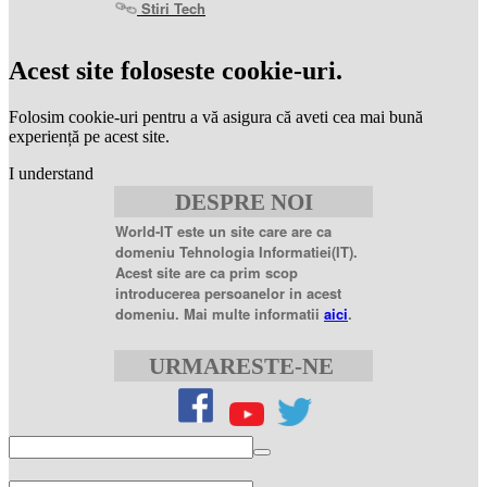
Stiri Tech
levitra
coupon
levitra
Acest site foloseste cookie-uri.
generic
levitra
20
Folosim cookie-uri pentru a vă asigura că aveti cea mai bună
mg
levitra
experiență pe acest site.
20mg
best
I understand
price
sildenafil
DESPRE NOI
citrate
sildenafil
citrate
World-IT este un site care are ca
100mg
sildenafil
domeniu Tehnologia Informatiei(IT).
coupons
sildenafil
Acest site are ca prim scop
100mg
sildenafil
introducerea persoanelor in acest
citrate
domeniu. Mai multe informatii
aici
.
20
mg
sildenafil
citrate
URMARESTE-NE
tablets
sildenafil
citrate
50mg
levofloxacin
500
mg
levofloxacin
750