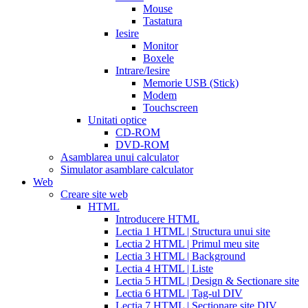
to
Mouse
take
Tastatura
cialis
cialis
Iesire
price
cialis
Monitor
from
Boxele
canada
how
Intrare/Iesire
much
Memorie USB (Stick)
does
Modem
cialis
Touchscreen
cost
free
Unitati optice
cialis
viagra
CD-ROM
vs
DVD-ROM
cialis
Asamblarea unui calculator
vs
Simulator asamblare calculator
levitra
cialis
Web
reviews
cialis
Creare site web
coupons
HTML
from
Introducere HTML
manufacturer
what
Lectia 1 HTML | Structura unui site
is
Lectia 2 HTML | Primul meu site
cialis
cialis
Lectia 3 HTML | Background
pills
Lectia 4 HTML | Liste
for
Lectia 5 HTML | Design & Sectionare site
sale
cialis
Lectia 6 HTML | Tag-ul DIV
patent
Lectia 7 HTML | Sectionare site DIV