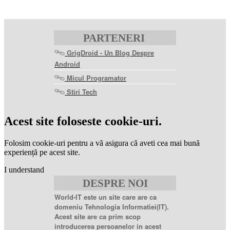
PARTENERI
GrigDroid - Un Blog Despre
Android
Micul Programator
Stiri Tech
levitra
coupon
levitra
Acest site foloseste cookie-uri.
generic
levitra
20
Folosim cookie-uri pentru a vă asigura că aveti cea mai bună
mg
levitra
experiență pe acest site.
20mg
best
I understand
price
sildenafil
DESPRE NOI
citrate
sildenafil
citrate
World-IT este un site care are ca
100mg
sildenafil
domeniu Tehnologia Informatiei(IT).
coupons
sildenafil
Acest site are ca prim scop
100mg
sildenafil
introducerea persoanelor in acest
citrate