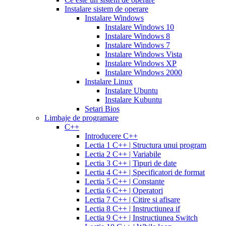
30
5mg
cialis
Instalare sistem de operare
day
tablets
Instalare Windows
sample
viagra
generic
cialis
Instalare Windows 10
vs
generic
fluoxetine
Instalare Windows 8
cialis
cialis
20
Instalare Windows 7
online
cialis
mg
fluoxetine
Instalare Windows Vista
pills
cialis
20mg
generic
Instalare Windows XP
samples
buy
prozac
cefdinir
Instalare Windows 2000
cialis
cialis
antibiotic
cefdinir
Instalare Linux
20
300
Instalare Ubuntu
mg
cialis
mg
omnicef
Instalare Kubuntu
patent
antibiotic
azithromycin
Setari Bios
expiration
cialis
250
Limbaje de programare
coupons
mg
augmentin
C++
printable
cialis
875
Introducere C++
for
mg
amiodarone
Lectia 1 C++ | Structura unui program
daily
200
Lectia 2 C++ | Variabile
use
cialis
mg
lipitor
Lectia 3 C++ | Tipuri de date
samples
generic
simvastatin
Lectia 4 C++ | Specificatori de format
overnight
cheap
20
Lectia 5 C++ | Constante
cialis
cost
mg
fluconazole
Lectia 6 C++ | Operatori
of
150
Lectia 7 C++ | Citire si afisare
cialis
200
mg
fluconazole
Lectia 8 C++ | Instructiunea if
cialis
200
Lectia 9 C++ | Instructiunea Switch
coupon
cialis