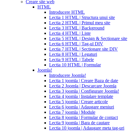
reviews
cialis
Creare site web
coupons
HTML
from
Introducere HTML
manufacturer
what
Lectia 1 HTML | Structura unui site
is
Lectia 2 HTML | Primul meu site
cialis
cialis
Lectia 3 HTML | Background
pills
Lectia 4 HTML | Liste
for
Lectia 5 HTML | Design & Sectionare site
sale
cialis
Lectia 6 HTML | Tag-ul DIV
patent
Lectia 7 HTML | Sectionare site DIV
expiration
Lectia 8 HTML | Legaturi
2017
canadian
Lectia 9 HTML | Tabele
cialis
cialis
Lectia 10 HTML | Formular
tadalafil
cialis
Joomla!
or
Introducere Joomla!
viagra
generic
Lectia 1 joomla | Creare Baza de date
for
Lectia 2 Joomla | Descarcare Joomla
cialis
cialis
Lectia 3 joomla | Configurare Joomla!
professional
cialis
Lectia 4 joomla | Instalare template
free
Lectia 5 joomla | Creare articole
trial
cialis
Lectia 6 joomla | Adaugare meniuri
medication
cilias
cialis
Lectia 7 joomla | Module
for
Lectia 8 joomla | Formular de contact
bph
cialis
Lectia 9 joomla | Bara de cautare
coupons
Lectia 10 joomla | Adaugare meta tag-uri