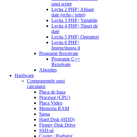
unui script
Lectia 2 PHP | Afisare
date (echo / print)
Lectia 3 PHP | Variabile
Lectia 4 PHP | Tipuri de
date
Lectia 5 PHP | Operatori
Lectia 6 PHP |
Instructiunea if
Programe Rezolvate
Programe C++
Rezolvate
Algoritm
Hardware
Componentele unui
calculator
Placa de baza
Procesor (CPU)
Placa Video
Memoria RAM
Sursa
Hard Disk (HDD)
Floppy Disk Drive
SSD-ul
Cooler / Radiator