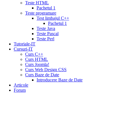
10
Teste HTML
mg
cialis
Pachetul 1
website
cialis
Teste programare
generic
Test limbajul C++
tadalafil
liquid
Pachetul 1
cialis
daily
Teste Java
cialis
viagra
Teste Pascal
cialis
cialis
Teste Perl
otc
erectile
Tutoriale-IT
dysfunction
Cursuri-IT
cialis
cialis
Curs C++
5mg
Curs HTML
daily
canada
Curs Joomla!
cialis
cialis
Curs Web Design CSS
coupon
Curs Baze de Date
20
Introducere Baze de Date
mg
cialis
Articole
pricing
cialis
Forum
coupon
print
viamedic
cialis
cialis
cheap
cialis
pharmacy
prices
cialis
20mg