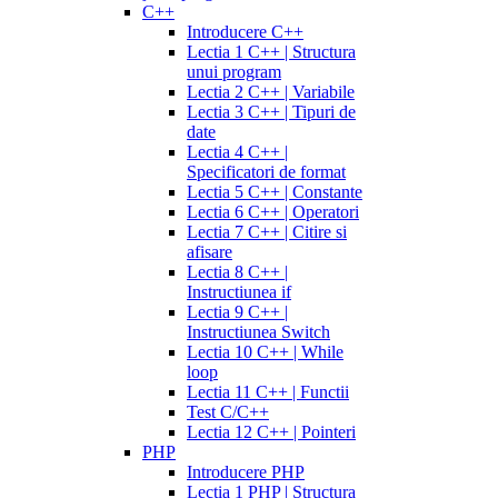
C++
Introducere C++
Lectia 1 C++ | Structura
unui program
Lectia 2 C++ | Variabile
Lectia 3 C++ | Tipuri de
date
Lectia 4 C++ |
Specificatori de format
Lectia 5 C++ | Constante
Lectia 6 C++ | Operatori
Lectia 7 C++ | Citire si
afisare
Lectia 8 C++ |
Instructiunea if
Lectia 9 C++ |
Instructiunea Switch
Lectia 10 C++ | While
loop
Lectia 11 C++ | Functii
Test C/C++
Lectia 12 C++ | Pointeri
PHP
Introducere PHP
Lectia 1 PHP | Structura