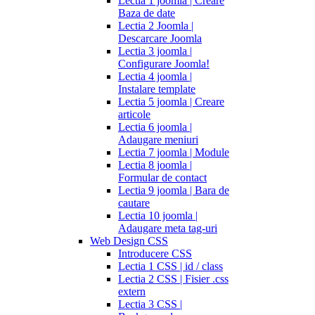
Lectia 1 joomla | Creare
Baza de date
Lectia 2 Joomla |
Descarcare Joomla
Lectia 3 joomla |
Configurare Joomla!
Lectia 4 joomla |
Instalare template
Lectia 5 joomla | Creare
articole
Lectia 6 joomla |
Adaugare meniuri
Lectia 7 joomla | Module
Lectia 8 joomla |
Formular de contact
Lectia 9 joomla | Bara de
cautare
Lectia 10 joomla |
Adaugare meta tag-uri
Web Design CSS
Introducere CSS
Lectia 1 CSS | id / class
Lectia 2 CSS | Fisier .css
extern
Lectia 3 CSS |