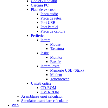
Cooler / Radiator
men
cialas
buy
Carcasa PC
cialis
Placi de extensie
online
cialis
Placa audio
for
Placa de retea
sale
cialis
Port USB
patent
Port Paralel
expiration
Placa de captura
date
Periferice
extended
how
Intrare
to
Mouse
take
Tastatura
cialis
cialis
Iesire
price
cialis
Monitor
from
Boxele
canada
how
Intrare/Iesire
much
Memorie USB (Stick)
does
Modem
cialis
Touchscreen
cost
free
Unitati optice
cialis
viagra
CD-ROM
vs
DVD-ROM
cialis
Asamblarea unui calculator
vs
Simulator asamblare calculator
levitra
cialis
Web