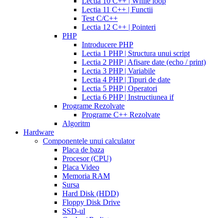
mg
fluconazole
Lectia 10 C++ | While loop
daily
cialis
100
Lectia 11 C++ | Functii
20mg
generic
mg
diflucan
Test C/C++
cialis
150
Lectia 12 C++ | Pointeri
at
mg
diflucan
PHP
walmart
cealis
cialis
200
Introducere PHP
canada
cialis
mg
Lectia 1 PHP | Structura unui script
trial
how
Lectia 2 PHP | Afisare date (echo / print)
does
Lectia 3 PHP | Variabile
cialis
Lectia 4 PHP | Tipuri de date
work
when
Lectia 5 PHP | Operatori
will
Lectia 6 PHP | Instructiunea if
cialis
Programe Rezolvate
go
Programe C++ Rezolvate
generic
cialis
Algoritm
on
Hardware
line
side
Componentele unui calculator
effects
Placa de baza
of
Procesor (CPU)
cialis
cialis
Placa Video
30
Memoria RAM
day
Sursa
trial
Hard Disk (HDD)
coupon
cialis
Floppy Disk Drive
5mg
cialis
SSD-ul
for