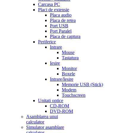
Carcasa PC
Placi de extensie
Placa audio
Placa de retea
Port USB
Port Paralel
Placa de captura
Periferice
Intrare
Mouse
Tastatura
Iesire
Monitor
Boxele
Intrare/Iesire
Memorie USB (Stick)
Modem
Touchscreen
Unitati optice
CD-ROM
DVD-ROM
Asamblarea unui
calculator
Simulator asamblare
calculator