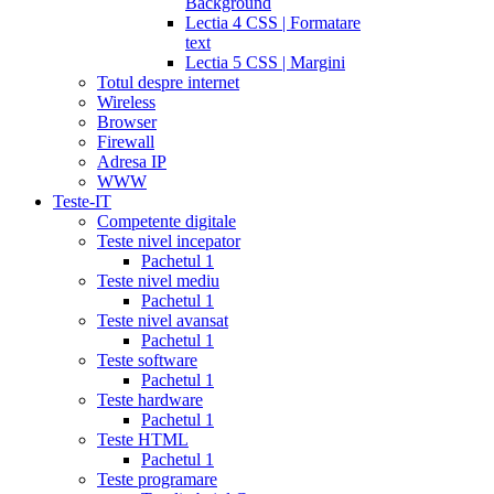
Background
Lectia 4 CSS | Formatare
text
Lectia 5 CSS | Margini
Totul despre internet
Wireless
Browser
Firewall
Adresa IP
WWW
Teste-IT
Competente digitale
Teste nivel incepator
Pachetul 1
Teste nivel mediu
Pachetul 1
Teste nivel avansat
Pachetul 1
Teste software
Pachetul 1
Teste hardware
Pachetul 1
Teste HTML
Pachetul 1
Teste programare