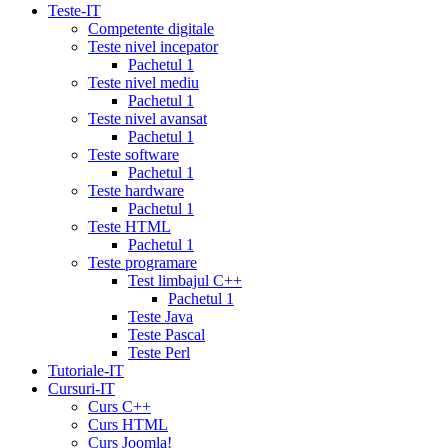
pharmacy
cialis
Teste-IT
copay
Competente digitale
card
lowest
Teste nivel incepator
cialis
Pachetul 1
prices
cialis
Teste nivel mediu
for
Pachetul 1
women
cialis
Teste nivel avansat
generic
Pachetul 1
availability
cialis
Teste software
voucher
cialis
Pachetul 1
savings
Teste hardware
card
cialis
Pachetul 1
10
Teste HTML
mg
cialis
Pachetul 1
website
cialis
Teste programare
generic
Test limbajul C++
tadalafil
liquid
Pachetul 1
cialis
daily
Teste Java
cialis
viagra
Teste Pascal
cialis
cialis
Teste Perl
otc
erectile
Tutoriale-IT
dysfunction
Cursuri-IT
cialis
cialis
Curs C++
5mg
Curs HTML
daily
canada
Curs Joomla!