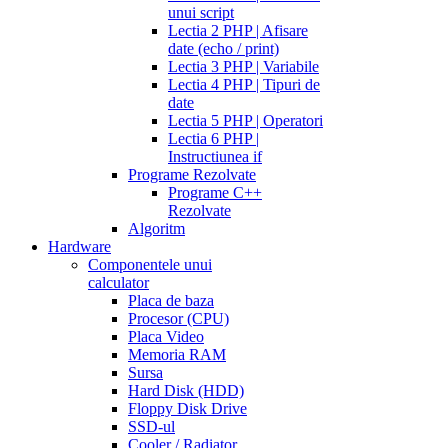
unui script
Lectia 2 PHP | Afisare
date (echo / print)
Lectia 3 PHP | Variabile
Lectia 4 PHP | Tipuri de
date
Lectia 5 PHP | Operatori
Lectia 6 PHP |
Instructiunea if
Programe Rezolvate
Programe C++
Rezolvate
Algoritm
Hardware
Componentele unui
calculator
Placa de baza
Procesor (CPU)
Placa Video
Memoria RAM
Sursa
Hard Disk (HDD)
Floppy Disk Drive
SSD-ul
Cooler / Radiator