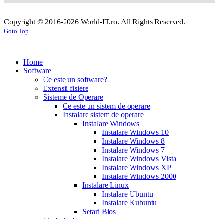
cialis
cialis
tablets
sildenafil
coupon
cialis
generic
generic
Copyright © 2016-2026 World-IT.ro. All Rights Reserved.
generic
cialis
for
Goto Top
dosage
generic
viagra
sildenafil
cialis
cialis
100mg
viagra
cost
cialis
tablets
tadalafil
vs
generic
cialis
Home
viagra
cialis
pills
cialis
Software
prices
cialis
tablets
cialis
Ce este un software?
side
tablets
Extensii fisiere
effects
cialis
20mg
cialis
Sisteme de Operare
coupons
cialis
tablets
Ce este un sistem de operare
30
5mg
cialis
Instalare sistem de operare
day
tablets
Instalare Windows
sample
viagra
generic
cialis
Instalare Windows 10
vs
generic
fluoxetine
Instalare Windows 8
cialis
cialis
20
Instalare Windows 7
online
cialis
mg
fluoxetine
Instalare Windows Vista
pills
cialis
20mg
generic
Instalare Windows XP
samples
buy
prozac
cefdinir
Instalare Windows 2000
cialis
cialis
antibiotic
cefdinir
Instalare Linux
20
300
Instalare Ubuntu
mg
cialis
mg
omnicef
Instalare Kubuntu
patent
antibiotic
azithromycin
Setari Bios
expiration
cialis