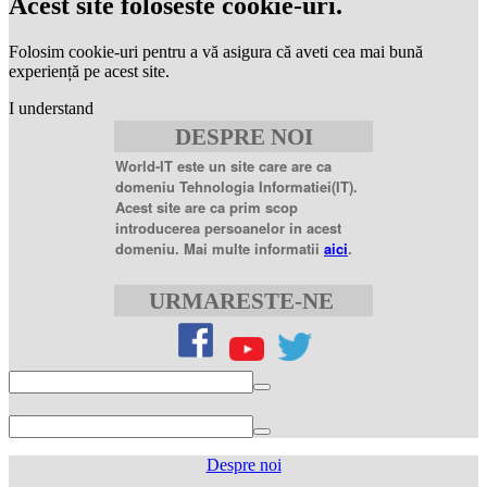
Acest site foloseste cookie-uri.
generic
levitra
20
Folosim cookie-uri pentru a vă asigura că aveti cea mai bună
mg
levitra
experiență pe acest site.
20mg
best
I understand
price
sildenafil
DESPRE NOI
citrate
sildenafil
citrate
World-IT este un site care are ca
100mg
sildenafil
domeniu Tehnologia Informatiei(IT).
coupons
sildenafil
Acest site are ca prim scop
100mg
sildenafil
introducerea persoanelor in acest
citrate
domeniu. Mai multe informatii
aici
.
20
mg
sildenafil
citrate
URMARESTE-NE
tablets
sildenafil
citrate
50mg
levofloxacin
500
mg
levofloxacin
750
mg
levaquin
500
Despre noi
mg
sildenafil
100mg
sildenafil