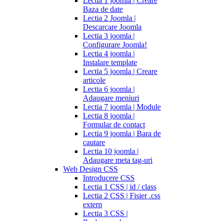
Lectia 1 joomla | Creare
Baza de date
Lectia 2 Joomla |
Descarcare Joomla
Lectia 3 joomla |
Configurare Joomla!
Lectia 4 joomla |
Instalare template
Lectia 5 joomla | Creare
articole
Lectia 6 joomla |
Adaugare meniuri
Lectia 7 joomla | Module
Lectia 8 joomla |
Formular de contact
Lectia 9 joomla | Bara de
cautare
Lectia 10 joomla |
Adaugare meta tag-uri
Web Design CSS
Introducere CSS
Lectia 1 CSS | id / class
Lectia 2 CSS | Fisier .css
extern
Lectia 3 CSS |