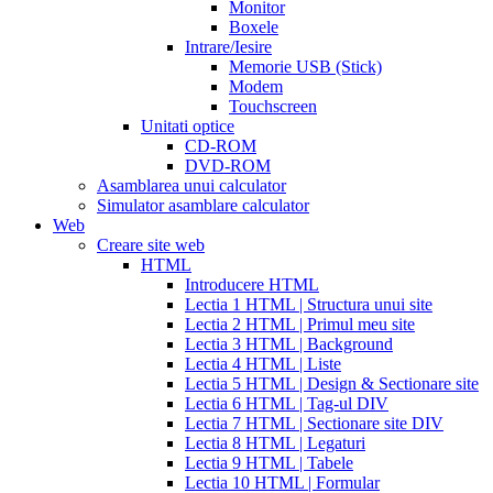
price
cialis
Monitor
from
Boxele
canada
how
Intrare/Iesire
much
Memorie USB (Stick)
does
Modem
cialis
Touchscreen
cost
free
Unitati optice
cialis
viagra
CD-ROM
vs
DVD-ROM
cialis
Asamblarea unui calculator
vs
Simulator asamblare calculator
levitra
cialis
Web
reviews
cialis
Creare site web
coupons
HTML
from
Introducere HTML
manufacturer
what
Lectia 1 HTML | Structura unui site
is
Lectia 2 HTML | Primul meu site
cialis
cialis
Lectia 3 HTML | Background
pills
Lectia 4 HTML | Liste
for
Lectia 5 HTML | Design & Sectionare site
sale
cialis
Lectia 6 HTML | Tag-ul DIV
patent
Lectia 7 HTML | Sectionare site DIV
expiration
Lectia 8 HTML | Legaturi
2017
canadian
Lectia 9 HTML | Tabele
cialis
cialis
Lectia 10 HTML | Formular