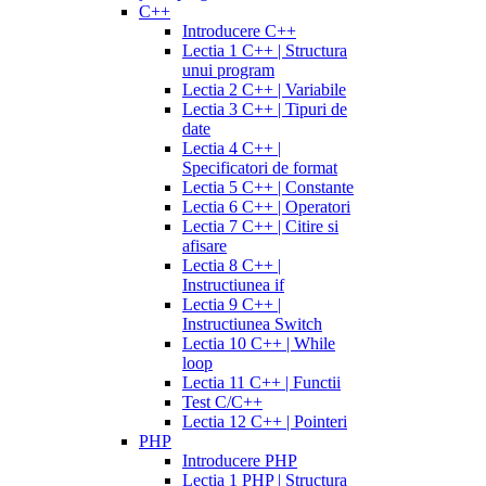
C++
Introducere C++
Lectia 1 C++ | Structura
unui program
Lectia 2 C++ | Variabile
Lectia 3 C++ | Tipuri de
date
Lectia 4 C++ |
Specificatori de format
Lectia 5 C++ | Constante
Lectia 6 C++ | Operatori
Lectia 7 C++ | Citire si
afisare
Lectia 8 C++ |
Instructiunea if
Lectia 9 C++ |
Instructiunea Switch
Lectia 10 C++ | While
loop
Lectia 11 C++ | Functii
Test C/C++
Lectia 12 C++ | Pointeri
PHP
Introducere PHP
Lectia 1 PHP | Structura