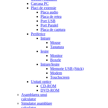
Carcasa PC
Placi de extensie
Placa audio
Placa de retea
Port USB
Port Paralel
Placa de captura
Periferice
Intrare
Mouse
Tastatura
Iesire
Monitor
Boxele
Intrare/Iesire
Memorie USB (Stick)
Modem
Touchscreen
Unitati optice
CD-ROM
DVD-ROM
Asamblarea unui
calculator
Simulator asamblare
calculator