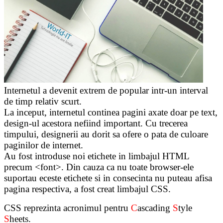
Internetul a devenit extrem de popular intr-un interval
de timp relativ scurt.
La inceput, internetul continea pagini axate doar pe text,
design-ul acestora nefiind important. Cu trecerea
timpului, designerii au dorit sa ofere o pata de culoare
paginilor de internet.
Au fost introduse noi etichete in limbajul HTML
precum <font>. Din cauza ca nu toate browser-ele
suportau eceste etichete si in consecinta nu puteau afisa
pagina respectiva, a fost creat limbajul CSS.
CSS reprezinta acronimul pentru
C
ascading
S
tyle
S
heets.