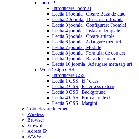
tadalafil
cialis
Joomla!
or
Introducere Joomla!
viagra
generic
Lectia 1 joomla | Creare Baza de date
for
Lectia 2 Joomla | Descarcare Joomla
cialis
cialis
Lectia 3 joomla | Configurare Joomla!
professional
cialis
Lectia 4 joomla | Instalare template
free
Lectia 5 joomla | Creare articole
trial
cialis
Lectia 6 joomla | Adaugare meniuri
medication
cilias
cialis
Lectia 7 joomla | Module
for
Lectia 8 joomla | Formular de contact
bph
cialis
Lectia 9 joomla | Bara de cautare
coupons
Lectia 10 joomla | Adaugare meta tag-uri
2017
cyalis
cialis
Web Design CSS
dosage
Introducere CSS
strengths
cialis
Lectia 1 CSS | id / class
discount
generic
Lectia 2 CSS | Fisier .css extern
cialis
Lectia 3 CSS | Background
tadalafil
discount
Lectia 4 CSS | Formatare text
cialis
cialis
Lectia 5 CSS | Margini
dosage
Totul despre internet
recommendations
cialis
Wireless
5
Browser
mg
online
Firewall
cialis
cialis
Adresa IP
canadian
WWW