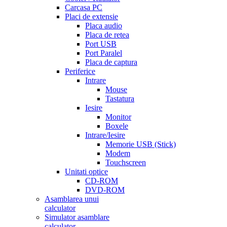
Carcasa PC
Placi de extensie
Placa audio
Placa de retea
Port USB
Port Paralel
Placa de captura
Periferice
Intrare
Mouse
Tastatura
Iesire
Monitor
Boxele
Intrare/Iesire
Memorie USB (Stick)
Modem
Touchscreen
Unitati optice
CD-ROM
DVD-ROM
Asamblarea unui
calculator
Simulator asamblare
calculator