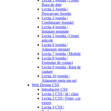
Lectia 1 joomla | Creare
Baza de date
Lectia 2 Joomla |
Descarcare Joomla
Lectia 3 joomla |
Configurare Joomla!
Lectia 4 joomla |
Instalare template
Lectia 5 joomla | Creare
articole
Lectia 6 joomla |
Adaugare meniuri
Lectia 7 joomla | Module
Lectia 8 joomla |
Formular de contact
Lectia 9 joomla | Bara de
cautare
Lectia 10 joomla |
Adaugare meta tag-uri
Web Design CSS
Introducere CSS
Lectia 1 CSS | id / class
Lectia 2 CSS | Fisier .css
extern
Lectia 3 CSS |