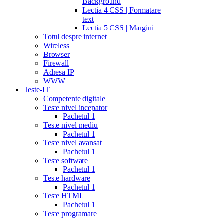
Background
Lectia 4 CSS | Formatare
text
Lectia 5 CSS | Margini
Totul despre internet
Wireless
Browser
Firewall
Adresa IP
WWW
Teste-IT
Competente digitale
Teste nivel incepator
Pachetul 1
Teste nivel mediu
Pachetul 1
Teste nivel avansat
Pachetul 1
Teste software
Pachetul 1
Teste hardware
Pachetul 1
Teste HTML
Pachetul 1
Teste programare