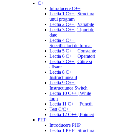
C++
Introducere C++
Lectia 1 C++ | Structura
unui program
Lectia 2 C++ | Variabile
Lectia 3 C++ | Tipuri de
date
Lectia 4 C++ |
Specificatori de format
Lectia 5 C++ | Constante
Lectia 6 C++ | Operatori
Lectia 7 C++ | Citire si
afisare
Lectia 8 C++ |
Instructiunea if
Lectia 9 C++ |
Instructiunea Switch
Lectia 10 C++ | While
loop
Lectia 11 C++ | Functii
Test C/C++
Lectia 12 C++ | Pointeri
PHP
Introducere PHP
Lectia 1 PHP | Structura