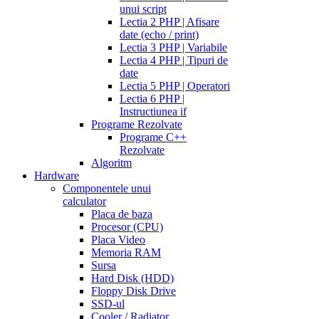
unui script
Lectia 2 PHP | Afisare
date (echo / print)
Lectia 3 PHP | Variabile
Lectia 4 PHP | Tipuri de
date
Lectia 5 PHP | Operatori
Lectia 6 PHP |
Instructiunea if
Programe Rezolvate
Programe C++
Rezolvate
Algoritm
Hardware
Componentele unui
calculator
Placa de baza
Procesor (CPU)
Placa Video
Memoria RAM
Sursa
Hard Disk (HDD)
Floppy Disk Drive
SSD-ul
Cooler / Radiator