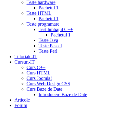
savings
Teste hardware
card
cialis
Pachetul 1
10
Teste HTML
mg
cialis
Pachetul 1
website
cialis
Teste programare
generic
Test limbajul C++
tadalafil
liquid
Pachetul 1
cialis
daily
Teste Java
cialis
viagra
Teste Pascal
cialis
cialis
Teste Perl
otc
erectile
Tutoriale-IT
dysfunction
Cursuri-IT
cialis
cialis
Curs C++
5mg
Curs HTML
daily
canada
Curs Joomla!
cialis
cialis
Curs Web Design CSS
coupon
Curs Baze de Date
20
Introducere Baze de Date
mg
cialis
Articole
pricing
cialis
Forum
coupon
print
viamedic
cialis
cialis
cheap
cialis
pharmacy