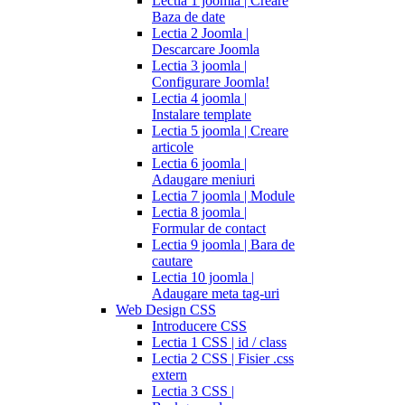
Lectia 1 joomla | Creare
Baza de date
Lectia 2 Joomla |
Descarcare Joomla
Lectia 3 joomla |
Configurare Joomla!
Lectia 4 joomla |
Instalare template
Lectia 5 joomla | Creare
articole
Lectia 6 joomla |
Adaugare meniuri
Lectia 7 joomla | Module
Lectia 8 joomla |
Formular de contact
Lectia 9 joomla | Bara de
cautare
Lectia 10 joomla |
Adaugare meta tag-uri
Web Design CSS
Introducere CSS
Lectia 1 CSS | id / class
Lectia 2 CSS | Fisier .css
extern
Lectia 3 CSS |