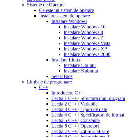
effects
cialis
20mg
cialis
Sisteme de Operare
coupons
cialis
tablets
Ce este un sistem de operare
30
5mg
cialis
Instalare sistem de operare
day
tablets
Instalare Windows
sample
viagra
generic
cialis
Instalare Windows 10
vs
generic
fluoxetine
Instalare Windows 8
cialis
cialis
20
Instalare Windows 7
online
cialis
mg
fluoxetine
Instalare Windows Vista
pills
cialis
20mg
generic
Instalare Windows XP
samples
buy
prozac
cefdinir
Instalare Windows 2000
cialis
cialis
antibiotic
cefdinir
Instalare Linux
20
300
Instalare Ubuntu
mg
cialis
mg
omnicef
Instalare Kubuntu
patent
antibiotic
azithromycin
Setari Bios
expiration
cialis
250
Limbaje de programare
coupons
mg
augmentin
C++
printable
cialis
875
Introducere C++
for
mg
amiodarone
Lectia 1 C++ | Structura unui program
daily
200
Lectia 2 C++ | Variabile
use
cialis
mg
lipitor
Lectia 3 C++ | Tipuri de date
samples
generic
simvastatin
Lectia 4 C++ | Specificatori de format
overnight
cheap
20
Lectia 5 C++ | Constante
cialis
cost
mg
fluconazole
Lectia 6 C++ | Operatori
of
150
Lectia 7 C++ | Citire si afisare
cialis
200
mg
fluconazole
Lectia 8 C++ | Instructiunea if