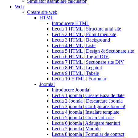
Simulator asamblare calculator
levitra
cialis
Web
reviews
cialis
Creare site web
coupons
HTML
from
Introducere HTML
manufacturer
what
Lectia 1 HTML | Structura unui site
is
Lectia 2 HTML | Primul meu site
cialis
cialis
Lectia 3 HTML | Background
pills
Lectia 4 HTML | Liste
for
Lectia 5 HTML | Design & Sectionare site
sale
cialis
Lectia 6 HTML | Tag-ul DIV
patent
Lectia 7 HTML | Sectionare site DIV
expiration
Lectia 8 HTML | Legaturi
2017
canadian
Lectia 9 HTML | Tabele
cialis
cialis
Lectia 10 HTML | Formular
tadalafil
cialis
Joomla!
or
Introducere Joomla!
viagra
generic
Lectia 1 joomla | Creare Baza de date
for
Lectia 2 Joomla | Descarcare Joomla
cialis
cialis
Lectia 3 joomla | Configurare Joomla!
professional
cialis
Lectia 4 joomla | Instalare template
free
Lectia 5 joomla | Creare articole
trial
cialis
Lectia 6 joomla | Adaugare meniuri
medication
cilias
cialis
Lectia 7 joomla | Module
for
Lectia 8 joomla | Formular de contact