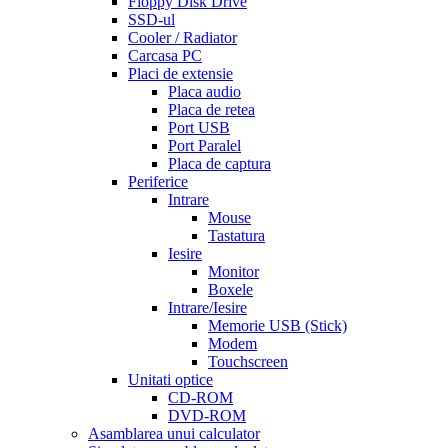
Floppy Disk Drive
5mg
cialis
SSD-ul
for
Cooler / Radiator
men
cialas
buy
Carcasa PC
cialis
Placi de extensie
online
cialis
Placa audio
for
Placa de retea
sale
cialis
Port USB
patent
Port Paralel
expiration
Placa de captura
date
Periferice
extended
how
Intrare
to
Mouse
take
Tastatura
cialis
cialis
Iesire
price
cialis
Monitor
from
Boxele
canada
how
Intrare/Iesire
much
Memorie USB (Stick)
does
Modem
cialis
Touchscreen
cost
free
Unitati optice
cialis
viagra
CD-ROM
vs
DVD-ROM
cialis
Asamblarea unui calculator
vs