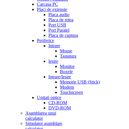
Carcasa PC
Placi de extensie
Placa audio
Placa de retea
Port USB
Port Paralel
Placa de captura
Periferice
Intrare
Mouse
Tastatura
Iesire
Monitor
Boxele
Intrare/Iesire
Memorie USB (Stick)
Modem
Touchscreen
Unitati optice
CD-ROM
DVD-ROM
Asamblarea unui
calculator
Simulator asamblare
calculator