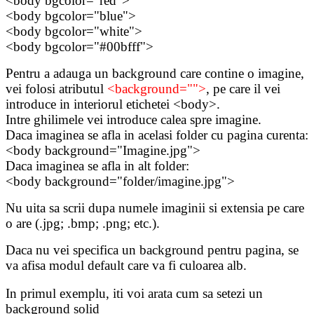
<body bgcolor="red">
<body bgcolor="blue">
<body bgcolor="white">
<body bgcolor="
#00bfff
">
Pentru a adauga un background care contine o imagine,
vei folosi atributul
<background="">
, pe care il vei
introduce in interiorul etichetei <body>.
Intre ghilimele vei introduce calea spre imagine.
Daca imaginea se afla in acelasi folder cu pagina curenta:
<body background="Imagine.jpg">
Daca imaginea se afla in alt folder:
<body background="folder/imagine.jpg">
Nu uita sa scrii dupa numele imaginii si extensia pe care
o are (.jpg; .bmp; .png; etc.).
Daca nu vei specifica un background pentru pagina, se
va afisa modul default care va fi culoarea alb.
In primul exemplu, iti voi arata cum sa setezi un
background solid