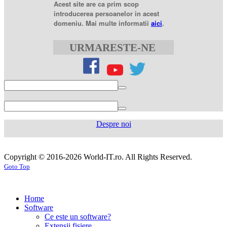
Acest site are ca prim scop
100mg
sildenafil
introducerea persoanelor in acest
citrate
domeniu. Mai multe informatii
aici
.
20
mg
sildenafil
citrate
URMARESTE-NE
tablets
sildenafil
citrate
50mg
levofloxacin
500
mg
levofloxacin
750
mg
levaquin
500
Despre noi
mg
sildenafil
100mg
sildenafil
cialis
cialis
tablets
sildenafil
coupon
cialis
generic
generic
Copyright © 2016-2026 World-IT.ro. All Rights Reserved.
generic
cialis
for
Goto Top
dosage
generic
viagra
sildenafil
cialis
cialis
100mg
viagra
cost
cialis
tablets
tadalafil
vs
generic
cialis
Home
viagra
cialis
pills
cialis
Software
prices
cialis
tablets
cialis
Ce este un software?
side
tablets
Extensii fisiere