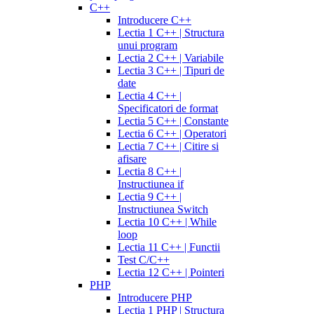
C++
Introducere C++
Lectia 1 C++ | Structura
unui program
Lectia 2 C++ | Variabile
Lectia 3 C++ | Tipuri de
date
Lectia 4 C++ |
Specificatori de format
Lectia 5 C++ | Constante
Lectia 6 C++ | Operatori
Lectia 7 C++ | Citire si
afisare
Lectia 8 C++ |
Instructiunea if
Lectia 9 C++ |
Instructiunea Switch
Lectia 10 C++ | While
loop
Lectia 11 C++ | Functii
Test C/C++
Lectia 12 C++ | Pointeri
PHP
Introducere PHP
Lectia 1 PHP | Structura