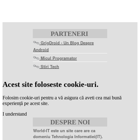
PARTENERI
GrigDroid - Un Blog Despre
Android
Micul Programator
Stiri Tech
levitra
coupon
levitra
Acest site foloseste cookie-uri.
generic
levitra
20
Folosim cookie-uri pentru a vă asigura că aveti cea mai bună
mg
levitra
experiență pe acest site.
20mg
best
I understand
price
sildenafil
DESPRE NOI
citrate
sildenafil
citrate
World-IT este un site care are ca
100mg
sildenafil
domeniu Tehnologia Informatiei(IT).
coupons
sildenafil