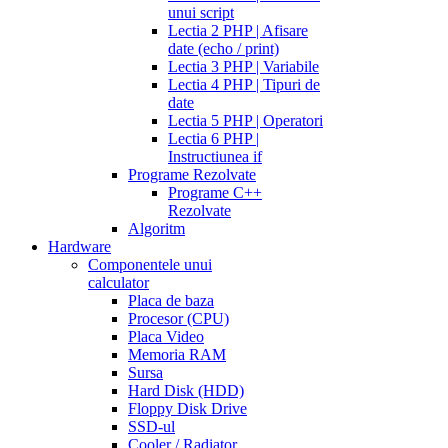
unui script
Lectia 2 PHP | Afisare
date (echo / print)
Lectia 3 PHP | Variabile
Lectia 4 PHP | Tipuri de
date
Lectia 5 PHP | Operatori
Lectia 6 PHP |
Instructiunea if
Programe Rezolvate
Programe C++
Rezolvate
Algoritm
Hardware
Componentele unui
calculator
Placa de baza
Procesor (CPU)
Placa Video
Memoria RAM
Sursa
Hard Disk (HDD)
Floppy Disk Drive
SSD-ul
Cooler / Radiator