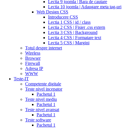
bph
cialis
Lectia 9 joomla | Bara de cautare
coupons
Lectia 10 joomla | Adaugare meta tag-uri
2017
cyalis
cialis
Web Design CSS
dosage
Introducere CSS
strengths
cialis
Lectia 1 CSS | id / class
discount
generic
Lectia 2 CSS | Fisier .css extern
cialis
Lectia 3 CSS | Background
tadalafil
discount
Lectia 4 CSS | Formatare text
cialis
cialis
Lectia 5 CSS | Margini
dosage
Totul despre internet
recommendations
cialis
Wireless
5
Browser
mg
online
Firewall
cialis
cialis
Adresa IP
canadian
WWW
pharmacy
cialis
Teste-IT
copay
Competente digitale
card
lowest
Teste nivel incepator
cialis
Pachetul 1
prices
cialis
Teste nivel mediu
for
Pachetul 1
women
cialis
Teste nivel avansat
generic
Pachetul 1
availability
cialis
Teste software
voucher
cialis
Pachetul 1