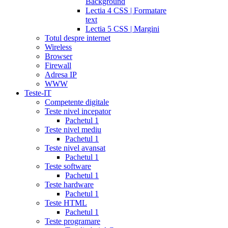
Background
Lectia 4 CSS | Formatare
text
Lectia 5 CSS | Margini
Totul despre internet
Wireless
Browser
Firewall
Adresa IP
WWW
Teste-IT
Competente digitale
Teste nivel incepator
Pachetul 1
Teste nivel mediu
Pachetul 1
Teste nivel avansat
Pachetul 1
Teste software
Pachetul 1
Teste hardware
Pachetul 1
Teste HTML
Pachetul 1
Teste programare