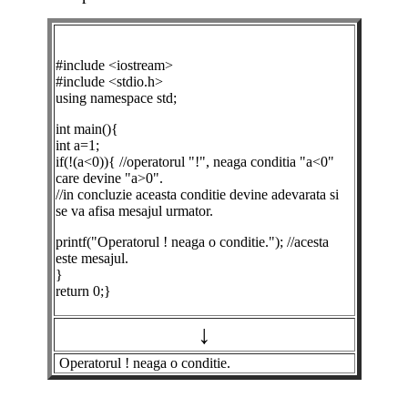
#include <iostream>
#include <stdio.h>
using namespace std;
int main(){
int a=1;
if(!(a<0)){ //operatorul "!", neaga conditia "a<0"
care devine "a>0".
//in concluzie aceasta conditie devine adevarata si
se va afisa mesajul urmator.
printf("Operatorul ! neaga o conditie."); //acesta
este mesajul.
}
return 0;}
↓
Operatorul ! neaga o conditie.