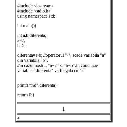
#include <iostream>
#include <stdio.h>
using namespace std;
int main(){
int a,b,diferenta;
a=7;
b=5;
diferenta=a-b; //operatorul "-", scade variabila "a"
din variabila "b".
//in cazul nostru, "a=7" si "b=5".In concluzie
variabila "diferenta" va fi egala cu "2"
printf("%d",diferenta);
return 0;}
↓
2