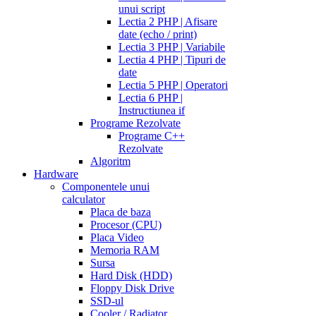
unui script
Lectia 2 PHP | Afisare
date (echo / print)
Lectia 3 PHP | Variabile
Lectia 4 PHP | Tipuri de
date
Lectia 5 PHP | Operatori
Lectia 6 PHP |
Instructiunea if
Programe Rezolvate
Programe C++
Rezolvate
Algoritm
Hardware
Componentele unui
calculator
Placa de baza
Procesor (CPU)
Placa Video
Memoria RAM
Sursa
Hard Disk (HDD)
Floppy Disk Drive
SSD-ul
Cooler / Radiator