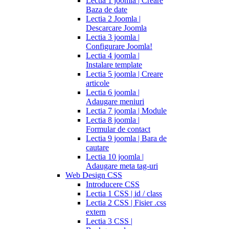
Lectia 1 joomla | Creare
Baza de date
Lectia 2 Joomla |
Descarcare Joomla
Lectia 3 joomla |
Configurare Joomla!
Lectia 4 joomla |
Instalare template
Lectia 5 joomla | Creare
articole
Lectia 6 joomla |
Adaugare meniuri
Lectia 7 joomla | Module
Lectia 8 joomla |
Formular de contact
Lectia 9 joomla | Bara de
cautare
Lectia 10 joomla |
Adaugare meta tag-uri
Web Design CSS
Introducere CSS
Lectia 1 CSS | id / class
Lectia 2 CSS | Fisier .css
extern
Lectia 3 CSS |