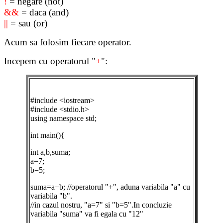
!
= negare (not)
&&
= daca (and)
||
= sau (or)
Acum sa folosim fiecare operator.
Incepem cu operatorul "
+
":
#include <iostream>
#include <stdio.h>
using namespace std;
int main(){
int a,b,suma;
a=7;
b=5;
suma=a+b; //operatorul "+", aduna variabila "a" cu
variabila "b".
//in cazul nostru, "a=7" si "b=5".In concluzie
variabila "suma" va fi egala cu "12"