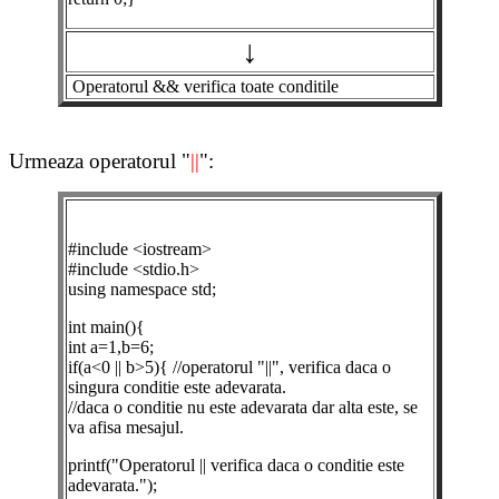
↓
Operatorul && verifica toate conditile
Urmeaza operatorul "
||
":
#include <iostream>
#include <stdio.h>
using namespace std;
int main(){
int a=1,b=6;
if(a<0 || b>5){ //operatorul "||", verifica daca o
singura conditie este adevarata.
//daca o conditie nu este adevarata dar alta este, se
va afisa mesajul.
printf("Operatorul || verifica daca o conditie este
adevarata.");