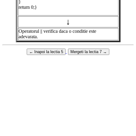
}
return 0;}
↓
Operatorul || verifica daca o conditie este
adevarata.
←
Inapoi la lectia 5
Mergeti la lectia 7
→