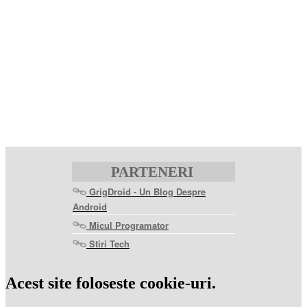
PARTENERI
GrigDroid - Un Blog Despre
Android
Micul Programator
Stiri Tech
levitra
coupon
levitra
Acest site foloseste cookie-uri.
generic
levitra
20