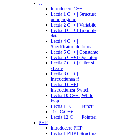
C++
Introducere C++
Lectia 1 C++ | Structura
unui program
Lectia 2 C++ | Variabile
Lectia 3 C++ | Tipuri de
date
Lectia 4 C++ |
Specificatori de format
Lectia 5 C++ | Constante
Lectia 6 C++ | Operatori
Lectia 7 C++ | Citire si
afisare
Lectia 8 C++ |
Instructiunea if
Lectia 9 C++ |
Instructiunea Switch
Lectia 10 C++ | While
loop
Lectia 11 C++ | Functii
Test C/C++
Lectia 12 C++ | Pointeri
PHP
Introducere PHP
Lectia 1 PHP | Structura