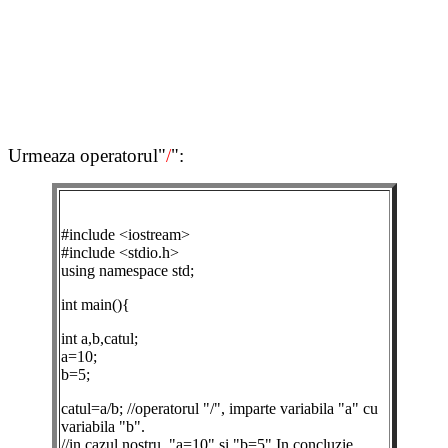
Urmeaza operatorul"
/
":
#include <iostream>
#include <stdio.h>
using namespace std;
int main(){
int a,b,catul;
a=10;
b=5;
catul=a/b; //operatorul "/", imparte variabila "a" cu
variabila "b".
//in cazul nostru, "a=10" si "b=5".In concluzie