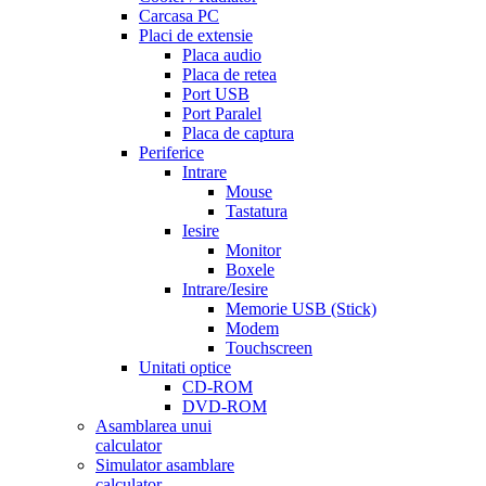
Carcasa PC
Placi de extensie
Placa audio
Placa de retea
Port USB
Port Paralel
Placa de captura
Periferice
Intrare
Mouse
Tastatura
Iesire
Monitor
Boxele
Intrare/Iesire
Memorie USB (Stick)
Modem
Touchscreen
Unitati optice
CD-ROM
DVD-ROM
Asamblarea unui
calculator
Simulator asamblare
calculator