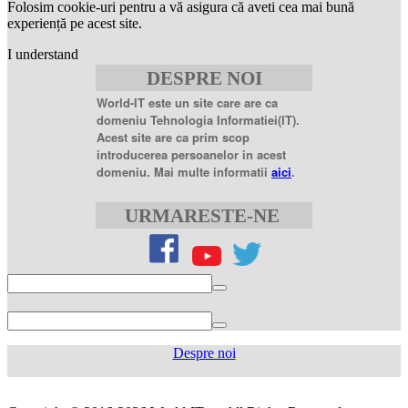
Folosim cookie-uri pentru a vă asigura că aveti cea mai bună
mg
levitra
experiență pe acest site.
20mg
best
I understand
price
sildenafil
DESPRE NOI
citrate
sildenafil
citrate
World-IT este un site care are ca
100mg
sildenafil
domeniu Tehnologia Informatiei(IT).
coupons
sildenafil
Acest site are ca prim scop
100mg
sildenafil
introducerea persoanelor in acest
citrate
domeniu. Mai multe informatii
aici
.
20
mg
sildenafil
citrate
URMARESTE-NE
tablets
sildenafil
citrate
50mg
levofloxacin
500
mg
levofloxacin
750
mg
levaquin
500
Despre noi
mg
sildenafil
100mg
sildenafil
cialis
cialis
tablets
sildenafil
coupon
cialis
generic
generic