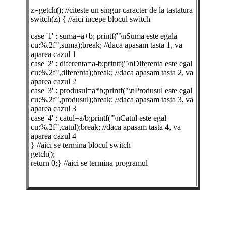
z=getch(); //citeste un singur caracter de la tastatura
switch(z) { //aici incepe blocul switch
case '1' : suma=a+b; printf("\nSuma este egala
cu:%.2f",suma);break; //daca apasam tasta 1, va
aparea cazul 1
case '2' : diferenta=a-b;printf("\nDiferenta este egal
cu:%.2f",diferenta);break; //daca apasam tasta 2, va
aparea cazul 2
case '3' : produsul=a*b;printf("\nProdusul este egal
cu:%.2f",produsul);break; //daca apasam tasta 3, va
aparea cazul 3
case '4' : catul=a/b;printf("\nCatul este egal
cu:%.2f",catul);break; //daca apasam tasta 4, va
aparea cazul 4
} //aici se termina blocul switch
getch();
return 0;} //aici se termina programul