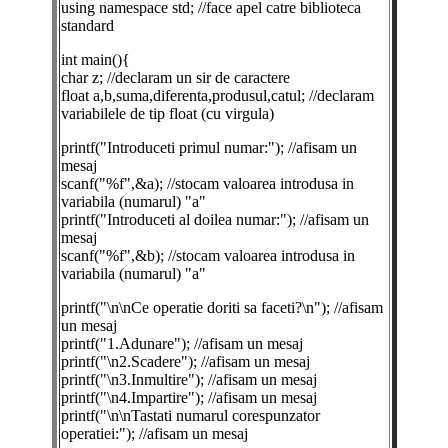
using namespace std; //face apel catre biblioteca
standard
int main(){
char z; //declaram un sir de caractere
float a,b,suma,diferenta,produsul,catul; //declaram
variabilele de tip float (cu virgula)
printf("Introduceti primul numar:"); //afisam un
mesaj
scanf("%f",&a); //stocam valoarea introdusa in
variabila (numarul) "a"
printf("Introduceti al doilea numar:"); //afisam un
mesaj
scanf("%f",&b); //stocam valoarea introdusa in
variabila (numarul) "a"
printf("\n\nCe operatie doriti sa faceti?\n"); //afisam
un mesaj
printf("1.Adunare"); //afisam un mesaj
printf("\n2.Scadere"); //afisam un mesaj
printf("\n3.Inmultire"); //afisam un mesaj
printf("\n4.Impartire"); //afisam un mesaj
printf("\n\nTastati numarul corespunzator
operatiei:"); //afisam un mesaj