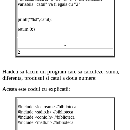
variabila "catul" va fi egala cu "2"
printf("%d",catul);
return 0;}
↓
2
Haideti sa facem un program care sa calculeze: suma,
diferenta, produsul si catul a doua numere:
Acesta este codul cu explicatii:
#include <iostream> //biblioteca
#include <stdio.h> //biblioteca
#include <conio.h> //biblioteca
#include <math.h> //biblioteca