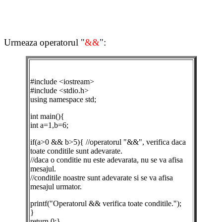
Urmeaza operatorul "
&&
":
#include <iostream>
#include <stdio.h>
using namespace std;
int main(){
int a=1,b=6;
if(a>0 && b>5){ //operatorul "&&", verifica daca
toate conditile sunt adevarate.
//daca o conditie nu este adevarata, nu se va afisa
mesajul.
//conditile noastre sunt adevarate si se va afisa
mesajul urmator.
printf("Operatorul && verifica toate conditile.");
}
return 0;}