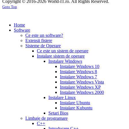
Copyright © 2016-2026 World-IT.ro. All Rights Reserved.
generic
cialis
for
Goto Top
dosage
generic
viagra
sildenafil
cialis
cialis
100mg
viagra
cost
cialis
tablets
tadalafil
vs
generic
cialis
Home
viagra
cialis
pills
cialis
Software
prices
cialis
tablets
cialis
Ce este un software?
side
tablets
Extensii fisiere
effects
cialis
20mg
cialis
Sisteme de Operare
coupons
cialis
tablets
Ce este un sistem de operare
30
5mg
cialis
Instalare sistem de operare
day
tablets
Instalare Windows
sample
viagra
generic
cialis
Instalare Windows 10
vs
generic
fluoxetine
Instalare Windows 8
cialis
cialis
20
Instalare Windows 7
online
cialis
mg
fluoxetine
Instalare Windows Vista
pills
cialis
20mg
generic
Instalare Windows XP
samples
buy
prozac
cefdinir
Instalare Windows 2000
cialis
cialis
antibiotic
cefdinir
Instalare Linux
20
300
Instalare Ubuntu
mg
cialis
mg
omnicef
Instalare Kubuntu
patent
antibiotic
azithromycin
Setari Bios
expiration
cialis
250
Limbaje de programare
coupons
mg
augmentin
C++
printable
cialis
875
Introducere C++