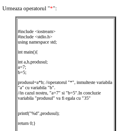
Urmeaza operatorul "
*
":
#include <iostream>
#include <stdio.h>
using namespace std;
int main(){
int a,b,produsul;
a=7;
b=5;
produsul=a*b; //operatorul "*", inmulteste variabila
"a" cu variabila "b".
//in cazul nostru, "a=7" si "b=5".In concluzie
variabila "produsul" va fi egala cu "35"
printf("%d",produsul);
return 0;}