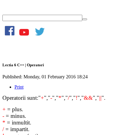
Lectia 6 C++ | Operatori
Published: Monday, 01 February 2016 18:24
Print
Operatorii sunt:"
+
","
-
","
*
","
/
","
!
","
&&
","
||
".
+
= plus.
-
= minus.
*
= inmultit.
/
= impartit.