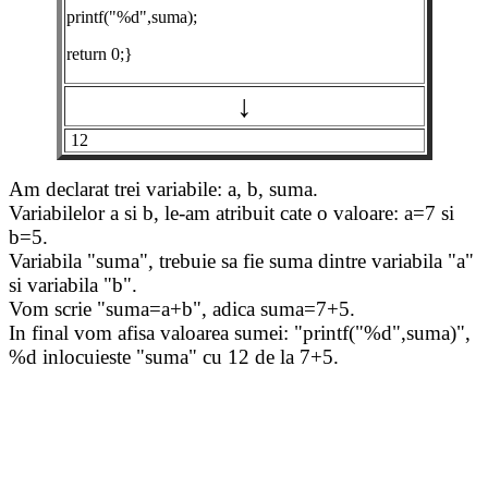
printf("%d",suma);
return 0;}
↓
12
Am declarat trei variabile: a, b, suma.
Variabilelor a si b, le-am atribuit cate o valoare: a=7 si
b=5.
Variabila "suma", trebuie sa fie suma dintre variabila "a"
si variabila "b".
Vom scrie "suma=a+b", adica suma=7+5.
In final vom afisa valoarea sumei: "printf("%d",suma)",
%d inlocuieste "suma" cu 12 de la 7+5.