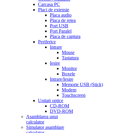
Carcasa PC
Placi de extensie
Placa audio
Placa de retea
Port USB
Port Paralel
Placa de captura
Periferice
Intrare
Mouse
Tastatura
Iesire
Monitor
Boxele
Intrare/Iesire
Memorie USB (Stick)
Modem
Touchscreen
Unitati optice
CD-ROM
DVD-ROM
Asamblarea unui
calculator
Simulator asamblare
calculator