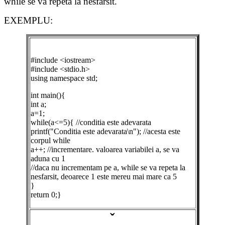
while se va repeta la nesfarsit.
EXEMPLU:
#include <iostream>
#include <stdio.h>
using namespace std;
int main(){
int a;
a=1;
while(a<=5){ //conditia este adevarata
printf("Conditia este adevarata\n"); //acesta este
corpul while
a++; //incrementare. valoarea variabilei a, se va
aduna cu 1
//daca nu incrementam pe a, while se va repeta la
nesfarsit, deoarece 1 este mereu mai mare ca 5
}
return 0;}
ˇ