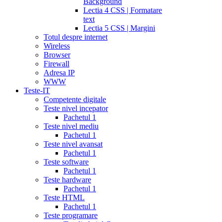
Background
Lectia 4 CSS | Formatare
text
Lectia 5 CSS | Margini
Totul despre internet
Wireless
Browser
Firewall
Adresa IP
WWW
Teste-IT
Competente digitale
Teste nivel incepator
Pachetul 1
Teste nivel mediu
Pachetul 1
Teste nivel avansat
Pachetul 1
Teste software
Pachetul 1
Teste hardware
Pachetul 1
Teste HTML
Pachetul 1
Teste programare