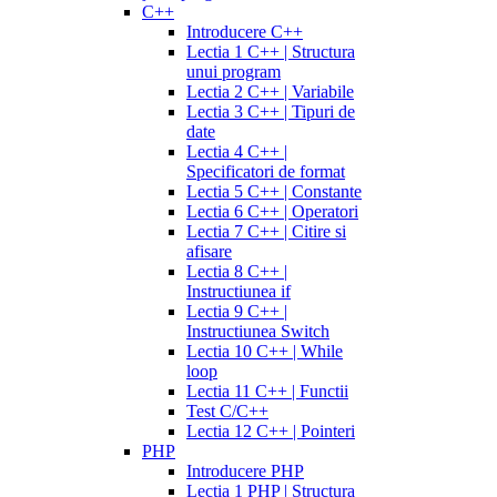
C++
Introducere C++
Lectia 1 C++ | Structura
unui program
Lectia 2 C++ | Variabile
Lectia 3 C++ | Tipuri de
date
Lectia 4 C++ |
Specificatori de format
Lectia 5 C++ | Constante
Lectia 6 C++ | Operatori
Lectia 7 C++ | Citire si
afisare
Lectia 8 C++ |
Instructiunea if
Lectia 9 C++ |
Instructiunea Switch
Lectia 10 C++ | While
loop
Lectia 11 C++ | Functii
Test C/C++
Lectia 12 C++ | Pointeri
PHP
Introducere PHP
Lectia 1 PHP | Structura