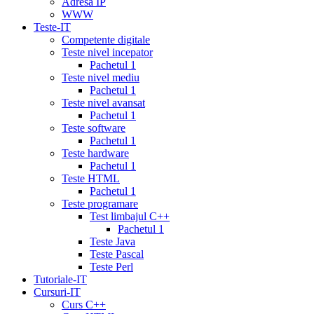
Adresa IP
canadian
WWW
pharmacy
cialis
Teste-IT
copay
Competente digitale
card
lowest
Teste nivel incepator
cialis
Pachetul 1
prices
cialis
Teste nivel mediu
for
Pachetul 1
women
cialis
Teste nivel avansat
generic
Pachetul 1
availability
cialis
Teste software
voucher
cialis
Pachetul 1
savings
Teste hardware
card
cialis
Pachetul 1
10
Teste HTML
mg
cialis
Pachetul 1
website
cialis
Teste programare
generic
Test limbajul C++
tadalafil
liquid
Pachetul 1
cialis
daily
Teste Java
cialis
viagra
Teste Pascal
cialis
cialis
Teste Perl
otc
erectile
Tutoriale-IT
dysfunction
Cursuri-IT
cialis
cialis
Curs C++
5mg