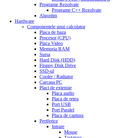
cialis
Programe Rezolvate
go
Programe C++ Rezolvate
generic
cialis
Algoritm
on
Hardware
line
side
Componentele unui calculator
effects
Placa de baza
of
Procesor (CPU)
cialis
cialis
Placa Video
30
Memoria RAM
day
Sursa
trial
Hard Disk (HDD)
coupon
cialis
Floppy Disk Drive
5mg
cialis
SSD-ul
for
Cooler / Radiator
men
cialas
buy
Carcasa PC
cialis
Placi de extensie
online
cialis
Placa audio
for
Placa de retea
sale
cialis
Port USB
patent
Port Paralel
expiration
Placa de captura
date
Periferice
extended
how
Intrare
to
Mouse
take
Tastatura