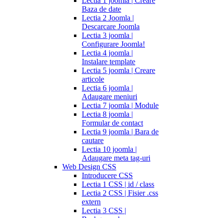
Lectia 1 joomla | Creare
Baza de date
Lectia 2 Joomla |
Descarcare Joomla
Lectia 3 joomla |
Configurare Joomla!
Lectia 4 joomla |
Instalare template
Lectia 5 joomla | Creare
articole
Lectia 6 joomla |
Adaugare meniuri
Lectia 7 joomla | Module
Lectia 8 joomla |
Formular de contact
Lectia 9 joomla | Bara de
cautare
Lectia 10 joomla |
Adaugare meta tag-uri
Web Design CSS
Introducere CSS
Lectia 1 CSS | id / class
Lectia 2 CSS | Fisier .css
extern
Lectia 3 CSS |