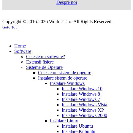
Despre noi
mg
sildenafil
100mg
sildenafil
cialis
cialis
tablets
sildenafil
coupon
cialis
generic
generic
Copyright © 2016-2026 World-IT.ro. All Rights Reserved.
generic
cialis
for
Goto Top
dosage
generic
viagra
sildenafil
cialis
cialis
100mg
viagra
cost
cialis
tablets
tadalafil
vs
generic
cialis
Home
viagra
cialis
pills
cialis
Software
prices
cialis
tablets
cialis
Ce este un software?
side
tablets
Extensii fisiere
effects
cialis
20mg
cialis
Sisteme de Operare
coupons
cialis
tablets
Ce este un sistem de operare
30
5mg
cialis
Instalare sistem de operare
day
tablets
Instalare Windows
sample
viagra
generic
cialis
Instalare Windows 10
vs
generic
fluoxetine
Instalare Windows 8
cialis
cialis
20
Instalare Windows 7
online
cialis
mg
fluoxetine
Instalare Windows Vista
pills
cialis
20mg
generic
Instalare Windows XP
samples
buy
prozac
cefdinir
Instalare Windows 2000
cialis
cialis
antibiotic
cefdinir
Instalare Linux
20
300
Instalare Ubuntu
mg
cialis
mg
omnicef
Instalare Kubuntu