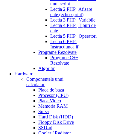
unui script
Lectia 2 PHP | Afisare
date (echo / print)
Lectia 3 PHP | Variabile
Lectia 4 PHP | Tipuri de
date
Lectia 5 PHP | Operatori
Lectia 6 PHP |
Instructiunea if
Programe Rezolvate
Programe C++
Rezolvate
Algoritm
Hardware
Componentele unui
calculator
Placa de baza
Procesor (CPU)
Placa Video
Memoria RAM
Sursa
Hard Disk (HDD)
Floppy Disk Drive
SSD-ul
Cooler / Radiator