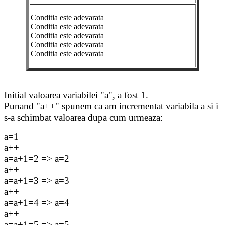
Conditia este adevarata
Conditia este adevarata
Conditia este adevarata
Conditia este adevarata
Conditia este adevarata
Initial valoarea variabilei "a", a fost 1.
Punand "a++" spunem ca am incrementat variabila a si i
s-a schimbat valoarea dupa cum urmeaza:
a=1
a++
a=a+1=2 => a=2
a++
a=a+1=3 => a=3
a++
a=a+1=4 => a=4
a++
a=a+1=5 => a=5