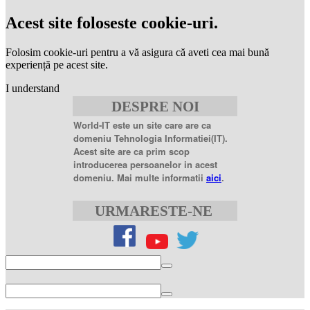
levitra
coupon
levitra
Acest site foloseste cookie-uri.
generic
levitra
20
Folosim cookie-uri pentru a vă asigura că aveti cea mai bună
mg
levitra
experiență pe acest site.
20mg
best
I understand
price
sildenafil
DESPRE NOI
citrate
sildenafil
citrate
World-IT este un site care are ca
100mg
sildenafil
domeniu Tehnologia Informatiei(IT).
coupons
sildenafil
Acest site are ca prim scop
100mg
sildenafil
introducerea persoanelor in acest
citrate
domeniu. Mai multe informatii
aici
.
20
mg
sildenafil
citrate
URMARESTE-NE
tablets
sildenafil
citrate
50mg
levofloxacin
500
mg
levofloxacin
750
mg
levaquin
500