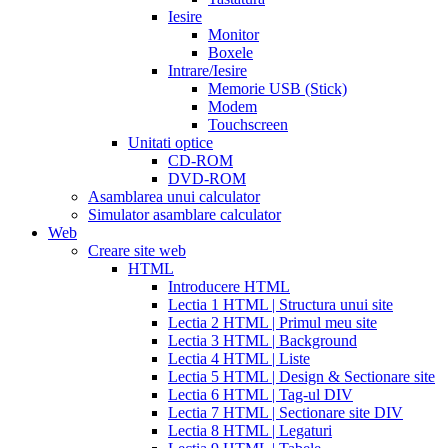
cialis
cialis
Iesire
price
cialis
Monitor
from
Boxele
canada
how
Intrare/Iesire
much
Memorie USB (Stick)
does
Modem
cialis
Touchscreen
cost
free
Unitati optice
cialis
viagra
CD-ROM
vs
DVD-ROM
cialis
Asamblarea unui calculator
vs
Simulator asamblare calculator
levitra
cialis
Web
reviews
cialis
Creare site web
coupons
HTML
from
Introducere HTML
manufacturer
what
Lectia 1 HTML | Structura unui site
is
Lectia 2 HTML | Primul meu site
cialis
cialis
Lectia 3 HTML | Background
pills
Lectia 4 HTML | Liste
for
Lectia 5 HTML | Design & Sectionare site
sale
cialis
Lectia 6 HTML | Tag-ul DIV
patent
Lectia 7 HTML | Sectionare site DIV
expiration
Lectia 8 HTML | Legaturi
2017
canadian