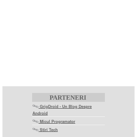
PARTENERI
GrigDroid - Un Blog Despre
Android
Micul Programator
Stiri Tech