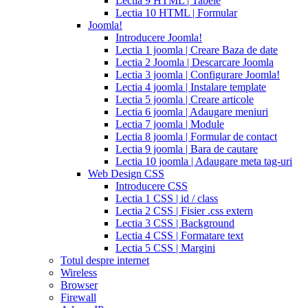
Lectia 9 HTML | Tabele
cialis
cialis
Lectia 10 HTML | Formular
tadalafil
cialis
Joomla!
or
Introducere Joomla!
viagra
generic
Lectia 1 joomla | Creare Baza de date
for
Lectia 2 Joomla | Descarcare Joomla
cialis
cialis
Lectia 3 joomla | Configurare Joomla!
professional
cialis
Lectia 4 joomla | Instalare template
free
Lectia 5 joomla | Creare articole
trial
cialis
Lectia 6 joomla | Adaugare meniuri
medication
cilias
cialis
Lectia 7 joomla | Module
for
Lectia 8 joomla | Formular de contact
bph
cialis
Lectia 9 joomla | Bara de cautare
coupons
Lectia 10 joomla | Adaugare meta tag-uri
2017
cyalis
cialis
Web Design CSS
dosage
Introducere CSS
strengths
cialis
Lectia 1 CSS | id / class
discount
generic
Lectia 2 CSS | Fisier .css extern
cialis
Lectia 3 CSS | Background
tadalafil
discount
Lectia 4 CSS | Formatare text
cialis
cialis
Lectia 5 CSS | Margini
dosage
Totul despre internet
recommendations
cialis
Wireless
5
Browser
mg
online
Firewall
cialis
cialis