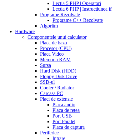
work
when
Lectia 5 PHP | Operatori
will
Lectia 6 PHP | Instructiunea if
cialis
Programe Rezolvate
go
Programe C++ Rezolvate
generic
cialis
Algoritm
on
Hardware
line
side
Componentele unui calculator
effects
Placa de baza
of
Procesor (CPU)
cialis
cialis
Placa Video
30
Memoria RAM
day
Sursa
trial
Hard Disk (HDD)
coupon
cialis
Floppy Disk Drive
5mg
cialis
SSD-ul
for
Cooler / Radiator
men
cialas
buy
Carcasa PC
cialis
Placi de extensie
online
cialis
Placa audio
for
Placa de retea
sale
cialis
Port USB
patent
Port Paralel
expiration
Placa de captura
date
Periferice
extended
how
Intrare