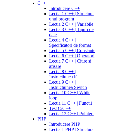
C++
Introducere C++
Lectia 1 C++ | Structura
unui program
Lectia 2 C++ | Variabile
Lectia 3 C++ | Tipuri de
date
Lectia 4 C++ |
Specificatori de format
Lectia 5 C++ | Constante
Lectia 6 C++ | Operatori
Lectia 7 C++ | Citire si
afisare
Lectia 8 C++ |
Instructiunea if
Lectia 9 C++ |
Instructiunea Switch
Lectia 10 C++ | While
loop
Lectia 11 C++ | Functii
Test C/C++
Lectia 12 C++ | Pointeri
PHP
Introducere PHP
Lectia 1 PHP | Structura