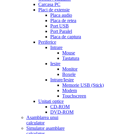
Carcasa PC
Placi de extensie
Placa audio
Placa de retea
Port USB
Port Paralel
Placa de captura
Periferice
Intrare
Mouse
Tastatura
Iesire
Monitor
Boxele
Intrare/Iesire
Memorie USB (Stick)
Modem
Touchscreen
Unitati optice
CD-ROM
DVD-ROM
Asamblarea unui
calculator
Simulator asamblare
calculator