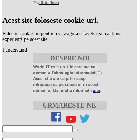
Stiri Tech
levitra
coupon
levitra
Acest site foloseste cookie-uri.
generic
levitra
20
Folosim cookie-uri pentru a vă asigura că aveti cea mai bună
mg
levitra
experiență pe acest site.
20mg
best
I understand
price
sildenafil
DESPRE NOI
citrate
sildenafil
citrate
World-IT este un site care are ca
100mg
sildenafil
domeniu Tehnologia Informatiei(IT).
coupons
sildenafil
Acest site are ca prim scop
100mg
sildenafil
introducerea persoanelor in acest
citrate
domeniu. Mai multe informatii
aici
.
20
mg
sildenafil
citrate
URMARESTE-NE
tablets
sildenafil
citrate
50mg
levofloxacin
500
mg
levofloxacin
750