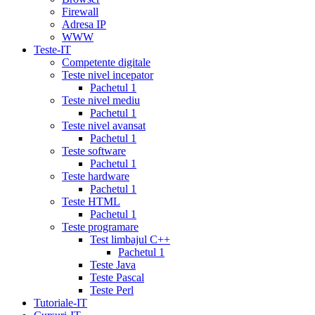
mg
online
Firewall
cialis
cialis
Adresa IP
canadian
WWW
pharmacy
cialis
Teste-IT
copay
Competente digitale
card
lowest
Teste nivel incepator
cialis
Pachetul 1
prices
cialis
Teste nivel mediu
for
Pachetul 1
women
cialis
Teste nivel avansat
generic
Pachetul 1
availability
cialis
Teste software
voucher
cialis
Pachetul 1
savings
Teste hardware
card
cialis
Pachetul 1
10
Teste HTML
mg
cialis
Pachetul 1
website
cialis
Teste programare
generic
Test limbajul C++
tadalafil
liquid
Pachetul 1
cialis
daily
Teste Java
cialis
viagra
Teste Pascal
cialis
cialis
Teste Perl
otc
erectile
Tutoriale-IT
dysfunction