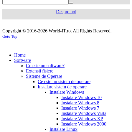
mg
levaquin
500
Despre noi
mg
sildenafil
100mg
sildenafil
cialis
cialis
tablets
sildenafil
coupon
cialis
generic
generic
Copyright © 2016-2026 World-IT.ro. All Rights Reserved.
generic
cialis
for
Goto Top
dosage
generic
viagra
sildenafil
cialis
cialis
100mg
viagra
cost
cialis
tablets
tadalafil
vs
generic
cialis
Home
viagra
cialis
pills
cialis
Software
prices
cialis
tablets
cialis
Ce este un software?
side
tablets
Extensii fisiere
effects
cialis
20mg
cialis
Sisteme de Operare
coupons
cialis
tablets
Ce este un sistem de operare
30
5mg
cialis
Instalare sistem de operare
day
tablets
Instalare Windows
sample
viagra
generic
cialis
Instalare Windows 10
vs
generic
fluoxetine
Instalare Windows 8
cialis
cialis
20
Instalare Windows 7
online
cialis
mg
fluoxetine
Instalare Windows Vista
pills
cialis
20mg
generic
Instalare Windows XP
samples
buy
prozac
cefdinir
Instalare Windows 2000
cialis
cialis
antibiotic
cefdinir
Instalare Linux