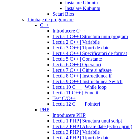
20
300
Instalare Ubuntu
mg
cialis
mg
omnicef
Instalare Kubuntu
patent
antibiotic
azithromycin
Setari Bios
expiration
cialis
250
Limbaje de programare
coupons
mg
augmentin
C++
printable
cialis
875
Introducere C++
for
mg
amiodarone
Lectia 1 C++ | Structura unui program
daily
200
Lectia 2 C++ | Variabile
use
cialis
mg
lipitor
Lectia 3 C++ | Tipuri de date
samples
generic
simvastatin
Lectia 4 C++ | Specificatori de format
overnight
cheap
20
Lectia 5 C++ | Constante
cialis
cost
mg
fluconazole
Lectia 6 C++ | Operatori
of
150
Lectia 7 C++ | Citire si afisare
cialis
200
mg
fluconazole
Lectia 8 C++ | Instructiunea if
cialis
200
Lectia 9 C++ | Instructiunea Switch
coupon
cialis
mg
fluconazole
Lectia 10 C++ | While loop
daily
cialis
100
Lectia 11 C++ | Functii
20mg
generic
mg
diflucan
Test C/C++
cialis
150
Lectia 12 C++ | Pointeri
at
mg
diflucan
PHP
walmart
cealis
cialis
200
Introducere PHP
canada
cialis
mg
Lectia 1 PHP | Structura unui script
trial
how
Lectia 2 PHP | Afisare date (echo / print)
does
Lectia 3 PHP | Variabile
cialis
Lectia 4 PHP | Tipuri de date