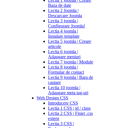
Lectia 1 joomla | Creare
Baza de date
Lectia 2 Joomla |
Descarcare Joomla
Lectia 3 joomla |
Configurare Joomla!
Lectia 4 joomla |
Instalare template
Lectia 5 joomla | Creare
articole
Lectia 6 joomla |
Adaugare meniuri
Lectia 7 joomla | Module
Lectia 8 joomla |
Formular de contact
Lectia 9 joomla | Bara de
cautare
Lectia 10 joomla |
Adaugare meta tag-uri
Web Design CSS
Introducere CSS
Lectia 1 CSS | id / class
Lectia 2 CSS | Fisier .css
extern
Lectia 3 CSS |