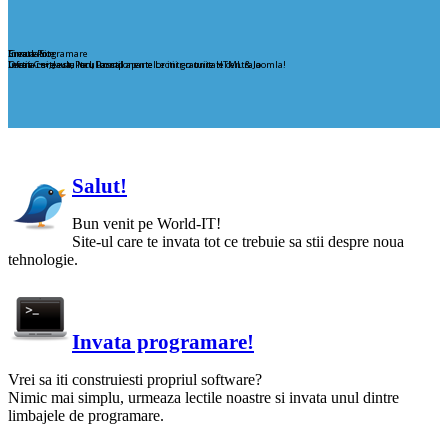
Creare Site
Invata Programare
Simulator
Ofera-i site-ului tau un stil aparte Lectii gratuite HTML & Joomla!
Lectii C++, Java, Perl, Pascal
Invata care este locul componentelor intr-o unitate centrala
Salut!
Bun venit pe World-IT!
Site-ul care te invata tot ce trebuie sa stii despre noua
tehnologie.
Invata programare!
Vrei sa iti construiesti propriul software?
Nimic mai simplu, urmeaza lectile noastre si invata unul dintre
limbajele de programare.