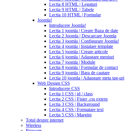
expiration
Lectia 8 HTML | Legaturi
2017
canadian
Lectia 9 HTML | Tabele
cialis
cialis
Lectia 10 HTML | Formular
tadalafil
cialis
Joomla!
or
Introducere Joomla!
viagra
generic
Lectia 1 joomla | Creare Baza de date
for
Lectia 2 Joomla | Descarcare Joomla
cialis
cialis
Lectia 3 joomla | Configurare Joomla!
professional
cialis
Lectia 4 joomla | Instalare template
free
Lectia 5 joomla | Creare articole
trial
cialis
Lectia 6 joomla | Adaugare meniuri
medication
cilias
cialis
Lectia 7 joomla | Module
for
Lectia 8 joomla | Formular de contact
bph
cialis
Lectia 9 joomla | Bara de cautare
coupons
Lectia 10 joomla | Adaugare meta tag-uri
2017
cyalis
cialis
Web Design CSS
dosage
Introducere CSS
strengths
cialis
Lectia 1 CSS | id / class
discount
generic
Lectia 2 CSS | Fisier .css extern
cialis
Lectia 3 CSS | Background
tadalafil
discount
Lectia 4 CSS | Formatare text
cialis
cialis
Lectia 5 CSS | Margini
dosage
Totul despre internet
recommendations
cialis
Wireless
5
Browser