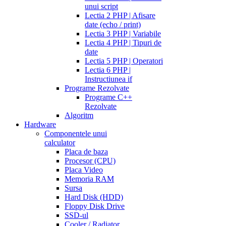
unui script
Lectia 2 PHP | Afisare
date (echo / print)
Lectia 3 PHP | Variabile
Lectia 4 PHP | Tipuri de
date
Lectia 5 PHP | Operatori
Lectia 6 PHP |
Instructiunea if
Programe Rezolvate
Programe C++
Rezolvate
Algoritm
Hardware
Componentele unui
calculator
Placa de baza
Procesor (CPU)
Placa Video
Memoria RAM
Sursa
Hard Disk (HDD)
Floppy Disk Drive
SSD-ul
Cooler / Radiator