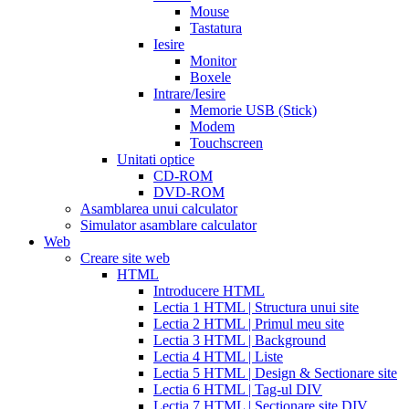
to
Mouse
take
Tastatura
cialis
cialis
Iesire
price
cialis
Monitor
from
Boxele
canada
how
Intrare/Iesire
much
Memorie USB (Stick)
does
Modem
cialis
Touchscreen
cost
free
Unitati optice
cialis
viagra
CD-ROM
vs
DVD-ROM
cialis
Asamblarea unui calculator
vs
Simulator asamblare calculator
levitra
cialis
Web
reviews
cialis
Creare site web
coupons
HTML
from
Introducere HTML
manufacturer
what
Lectia 1 HTML | Structura unui site
is
Lectia 2 HTML | Primul meu site
cialis
cialis
Lectia 3 HTML | Background
pills
Lectia 4 HTML | Liste
for
Lectia 5 HTML | Design & Sectionare site
sale
cialis
Lectia 6 HTML | Tag-ul DIV
patent
Lectia 7 HTML | Sectionare site DIV