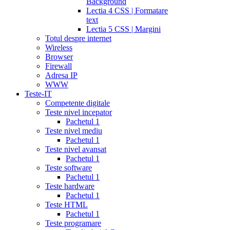
Background
Lectia 4 CSS | Formatare
text
Lectia 5 CSS | Margini
Totul despre internet
Wireless
Browser
Firewall
Adresa IP
WWW
Teste-IT
Competente digitale
Teste nivel incepator
Pachetul 1
Teste nivel mediu
Pachetul 1
Teste nivel avansat
Pachetul 1
Teste software
Pachetul 1
Teste hardware
Pachetul 1
Teste HTML
Pachetul 1
Teste programare