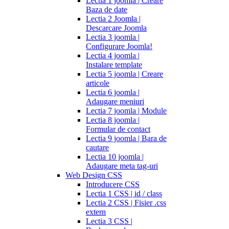
Lectia 1 joomla | Creare
Baza de date
Lectia 2 Joomla |
Descarcare Joomla
Lectia 3 joomla |
Configurare Joomla!
Lectia 4 joomla |
Instalare template
Lectia 5 joomla | Creare
articole
Lectia 6 joomla |
Adaugare meniuri
Lectia 7 joomla | Module
Lectia 8 joomla |
Formular de contact
Lectia 9 joomla | Bara de
cautare
Lectia 10 joomla |
Adaugare meta tag-uri
Web Design CSS
Introducere CSS
Lectia 1 CSS | id / class
Lectia 2 CSS | Fisier .css
extern
Lectia 3 CSS |