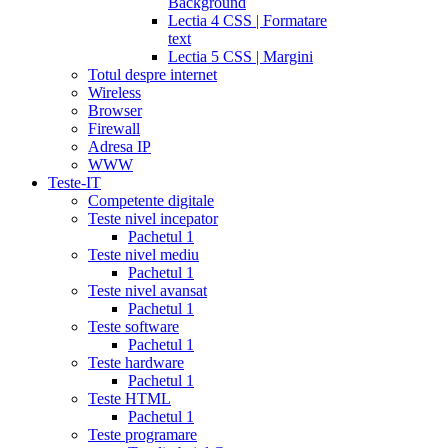
Background
Lectia 4 CSS | Formatare
text
Lectia 5 CSS | Margini
Totul despre internet
Wireless
Browser
Firewall
Adresa IP
WWW
Teste-IT
Competente digitale
Teste nivel incepator
Pachetul 1
Teste nivel mediu
Pachetul 1
Teste nivel avansat
Pachetul 1
Teste software
Pachetul 1
Teste hardware
Pachetul 1
Teste HTML
Pachetul 1
Teste programare