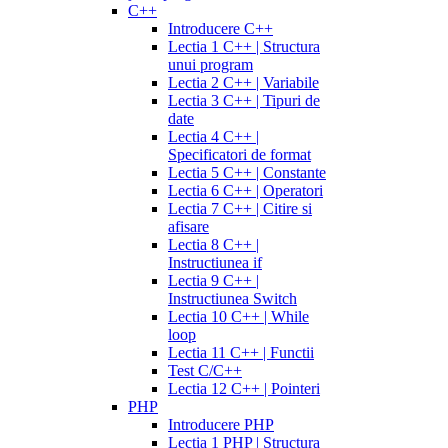
C++
Introducere C++
Lectia 1 C++ | Structura
unui program
Lectia 2 C++ | Variabile
Lectia 3 C++ | Tipuri de
date
Lectia 4 C++ |
Specificatori de format
Lectia 5 C++ | Constante
Lectia 6 C++ | Operatori
Lectia 7 C++ | Citire si
afisare
Lectia 8 C++ |
Instructiunea if
Lectia 9 C++ |
Instructiunea Switch
Lectia 10 C++ | While
loop
Lectia 11 C++ | Functii
Test C/C++
Lectia 12 C++ | Pointeri
PHP
Introducere PHP
Lectia 1 PHP | Structura