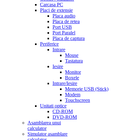
Carcasa PC
Placi de extensie
Placa audio
Placa de retea
Port USB
Port Paralel
Placa de captura
Periferice
Intrare
Mouse
Tastatura
Iesire
Monitor
Boxele
Intrare/Iesire
Memorie USB (Stick)
Modem
Touchscreen
Unitati optice
CD-ROM
DVD-ROM
Asamblarea unui
calculator
Simulator asamblare
calculator