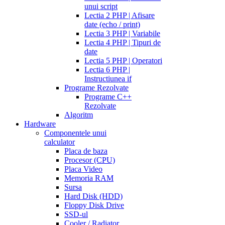
unui script
Lectia 2 PHP | Afisare
date (echo / print)
Lectia 3 PHP | Variabile
Lectia 4 PHP | Tipuri de
date
Lectia 5 PHP | Operatori
Lectia 6 PHP |
Instructiunea if
Programe Rezolvate
Programe C++
Rezolvate
Algoritm
Hardware
Componentele unui
calculator
Placa de baza
Procesor (CPU)
Placa Video
Memoria RAM
Sursa
Hard Disk (HDD)
Floppy Disk Drive
SSD-ul
Cooler / Radiator