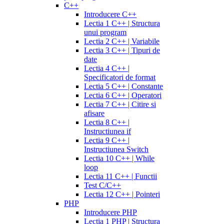
C++
Introducere C++
Lectia 1 C++ | Structura
unui program
Lectia 2 C++ | Variabile
Lectia 3 C++ | Tipuri de
date
Lectia 4 C++ |
Specificatori de format
Lectia 5 C++ | Constante
Lectia 6 C++ | Operatori
Lectia 7 C++ | Citire si
afisare
Lectia 8 C++ |
Instructiunea if
Lectia 9 C++ |
Instructiunea Switch
Lectia 10 C++ | While
loop
Lectia 11 C++ | Functii
Test C/C++
Lectia 12 C++ | Pointeri
PHP
Introducere PHP
Lectia 1 PHP | Structura