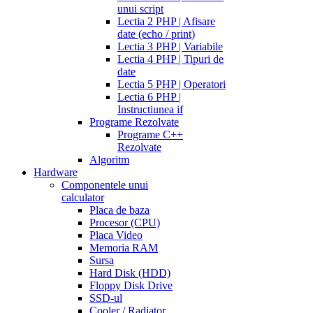
unui script
Lectia 2 PHP | Afisare
date (echo / print)
Lectia 3 PHP | Variabile
Lectia 4 PHP | Tipuri de
date
Lectia 5 PHP | Operatori
Lectia 6 PHP |
Instructiunea if
Programe Rezolvate
Programe C++
Rezolvate
Algoritm
Hardware
Componentele unui
calculator
Placa de baza
Procesor (CPU)
Placa Video
Memoria RAM
Sursa
Hard Disk (HDD)
Floppy Disk Drive
SSD-ul
Cooler / Radiator