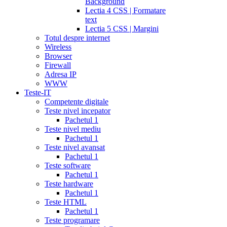
Background
Lectia 4 CSS | Formatare
text
Lectia 5 CSS | Margini
Totul despre internet
Wireless
Browser
Firewall
Adresa IP
WWW
Teste-IT
Competente digitale
Teste nivel incepator
Pachetul 1
Teste nivel mediu
Pachetul 1
Teste nivel avansat
Pachetul 1
Teste software
Pachetul 1
Teste hardware
Pachetul 1
Teste HTML
Pachetul 1
Teste programare