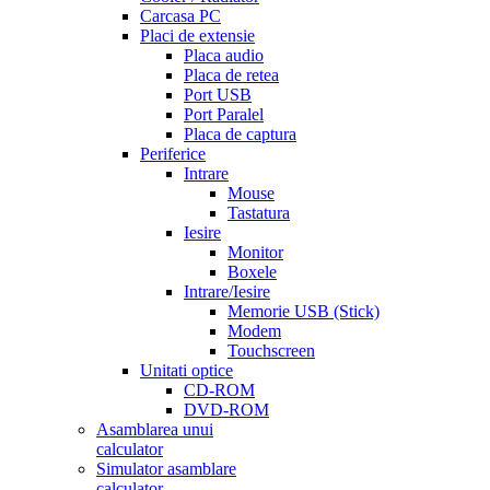
Carcasa PC
Placi de extensie
Placa audio
Placa de retea
Port USB
Port Paralel
Placa de captura
Periferice
Intrare
Mouse
Tastatura
Iesire
Monitor
Boxele
Intrare/Iesire
Memorie USB (Stick)
Modem
Touchscreen
Unitati optice
CD-ROM
DVD-ROM
Asamblarea unui
calculator
Simulator asamblare
calculator