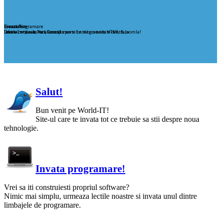
Creare Site
Invata Programare
Simulator
Ofera-i site-ului tau un stil aparte Lectii gratuite HTML & Joomla!
Lectii C++, Java, Perl, Pascal
Invata care este locul componentelor intr-o unitate centrala
Salut!
Bun venit pe World-IT!
Site-ul care te invata tot ce trebuie sa stii despre noua
tehnologie.
Invata programare!
Vrei sa iti construiesti propriul software?
Nimic mai simplu, urmeaza lectile noastre si invata unul dintre
limbajele de programare.