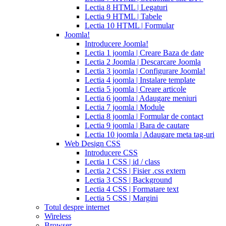
expiration
Lectia 8 HTML | Legaturi
2017
canadian
Lectia 9 HTML | Tabele
cialis
cialis
Lectia 10 HTML | Formular
tadalafil
cialis
Joomla!
or
Introducere Joomla!
viagra
generic
Lectia 1 joomla | Creare Baza de date
for
Lectia 2 Joomla | Descarcare Joomla
cialis
cialis
Lectia 3 joomla | Configurare Joomla!
professional
cialis
Lectia 4 joomla | Instalare template
free
Lectia 5 joomla | Creare articole
trial
cialis
Lectia 6 joomla | Adaugare meniuri
medication
cilias
cialis
Lectia 7 joomla | Module
for
Lectia 8 joomla | Formular de contact
bph
cialis
Lectia 9 joomla | Bara de cautare
coupons
Lectia 10 joomla | Adaugare meta tag-uri
2017
cyalis
cialis
Web Design CSS
dosage
Introducere CSS
strengths
cialis
Lectia 1 CSS | id / class
discount
generic
Lectia 2 CSS | Fisier .css extern
cialis
Lectia 3 CSS | Background
tadalafil
discount
Lectia 4 CSS | Formatare text
cialis
cialis
Lectia 5 CSS | Margini
dosage
Totul despre internet
recommendations
cialis
Wireless
5
Browser