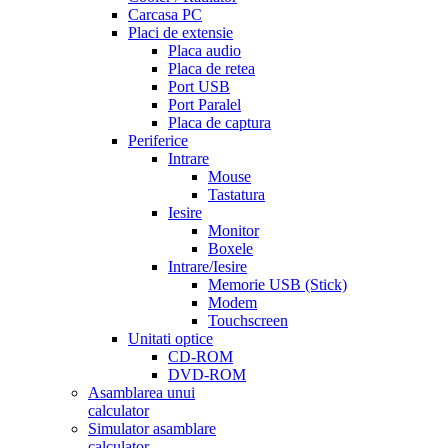
Carcasa PC
Placi de extensie
Placa audio
Placa de retea
Port USB
Port Paralel
Placa de captura
Periferice
Intrare
Mouse
Tastatura
Iesire
Monitor
Boxele
Intrare/Iesire
Memorie USB (Stick)
Modem
Touchscreen
Unitati optice
CD-ROM
DVD-ROM
Asamblarea unui
calculator
Simulator asamblare
calculator