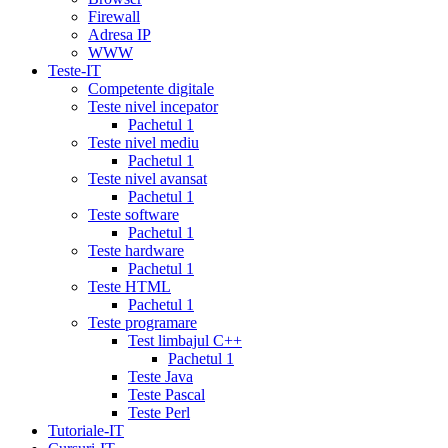
mg
online
Firewall
cialis
cialis
Adresa IP
canadian
WWW
pharmacy
cialis
Teste-IT
copay
Competente digitale
card
lowest
Teste nivel incepator
cialis
Pachetul 1
prices
cialis
Teste nivel mediu
for
Pachetul 1
women
cialis
Teste nivel avansat
generic
Pachetul 1
availability
cialis
Teste software
voucher
cialis
Pachetul 1
savings
Teste hardware
card
cialis
Pachetul 1
10
Teste HTML
mg
cialis
Pachetul 1
website
cialis
Teste programare
generic
Test limbajul C++
tadalafil
liquid
Pachetul 1
cialis
daily
Teste Java
cialis
viagra
Teste Pascal
cialis
cialis
Teste Perl
otc
erectile
Tutoriale-IT
dysfunction