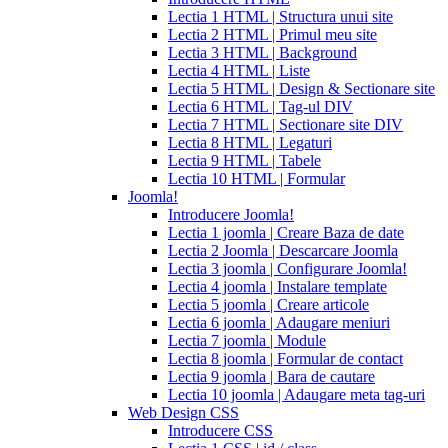
manufacturer
what
Lectia 1 HTML | Structura unui site
is
Lectia 2 HTML | Primul meu site
cialis
cialis
Lectia 3 HTML | Background
pills
Lectia 4 HTML | Liste
for
Lectia 5 HTML | Design & Sectionare site
sale
cialis
Lectia 6 HTML | Tag-ul DIV
patent
Lectia 7 HTML | Sectionare site DIV
expiration
Lectia 8 HTML | Legaturi
2017
canadian
Lectia 9 HTML | Tabele
cialis
cialis
Lectia 10 HTML | Formular
tadalafil
cialis
Joomla!
or
Introducere Joomla!
viagra
generic
Lectia 1 joomla | Creare Baza de date
for
Lectia 2 Joomla | Descarcare Joomla
cialis
cialis
Lectia 3 joomla | Configurare Joomla!
professional
cialis
Lectia 4 joomla | Instalare template
free
Lectia 5 joomla | Creare articole
trial
cialis
Lectia 6 joomla | Adaugare meniuri
medication
cilias
cialis
Lectia 7 joomla | Module
for
Lectia 8 joomla | Formular de contact
bph
cialis
Lectia 9 joomla | Bara de cautare
coupons
Lectia 10 joomla | Adaugare meta tag-uri
2017
cyalis
cialis
Web Design CSS
dosage
Introducere CSS
strengths
cialis