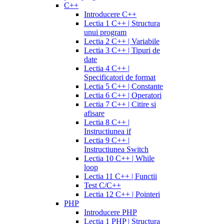
C++
Introducere C++
Lectia 1 C++ | Structura
unui program
Lectia 2 C++ | Variabile
Lectia 3 C++ | Tipuri de
date
Lectia 4 C++ |
Specificatori de format
Lectia 5 C++ | Constante
Lectia 6 C++ | Operatori
Lectia 7 C++ | Citire si
afisare
Lectia 8 C++ |
Instructiunea if
Lectia 9 C++ |
Instructiunea Switch
Lectia 10 C++ | While
loop
Lectia 11 C++ | Functii
Test C/C++
Lectia 12 C++ | Pointeri
PHP
Introducere PHP
Lectia 1 PHP | Structura