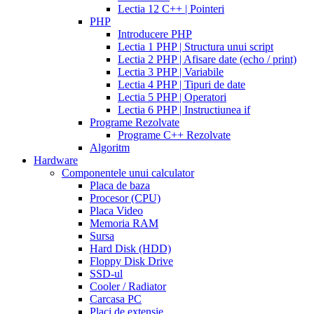
cialis
150
Lectia 12 C++ | Pointeri
at
mg
diflucan
PHP
walmart
cealis
cialis
200
Introducere PHP
canada
cialis
mg
Lectia 1 PHP | Structura unui script
trial
how
Lectia 2 PHP | Afisare date (echo / print)
does
Lectia 3 PHP | Variabile
cialis
Lectia 4 PHP | Tipuri de date
work
when
Lectia 5 PHP | Operatori
will
Lectia 6 PHP | Instructiunea if
cialis
Programe Rezolvate
go
Programe C++ Rezolvate
generic
cialis
Algoritm
on
Hardware
line
side
Componentele unui calculator
effects
Placa de baza
of
Procesor (CPU)
cialis
cialis
Placa Video
30
Memoria RAM
day
Sursa
trial
Hard Disk (HDD)
coupon
cialis
Floppy Disk Drive
5mg
cialis
SSD-ul
for
Cooler / Radiator
men
cialas
buy
Carcasa PC
cialis
Placi de extensie