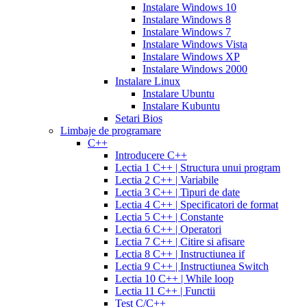
sample
viagra
generic
cialis
Instalare Windows 10
vs
generic
fluoxetine
Instalare Windows 8
cialis
cialis
20
Instalare Windows 7
online
cialis
mg
fluoxetine
Instalare Windows Vista
pills
cialis
20mg
generic
Instalare Windows XP
samples
buy
prozac
cefdinir
Instalare Windows 2000
cialis
cialis
antibiotic
cefdinir
Instalare Linux
20
300
Instalare Ubuntu
mg
cialis
mg
omnicef
Instalare Kubuntu
patent
antibiotic
azithromycin
Setari Bios
expiration
cialis
250
Limbaje de programare
coupons
mg
augmentin
C++
printable
cialis
875
Introducere C++
for
mg
amiodarone
Lectia 1 C++ | Structura unui program
daily
200
Lectia 2 C++ | Variabile
use
cialis
mg
lipitor
Lectia 3 C++ | Tipuri de date
samples
generic
simvastatin
Lectia 4 C++ | Specificatori de format
overnight
cheap
20
Lectia 5 C++ | Constante
cialis
cost
mg
fluconazole
Lectia 6 C++ | Operatori
of
150
Lectia 7 C++ | Citire si afisare
cialis
200
mg
fluconazole
Lectia 8 C++ | Instructiunea if
cialis
200
Lectia 9 C++ | Instructiunea Switch
coupon
cialis
mg
fluconazole
Lectia 10 C++ | While loop
daily
cialis
100
Lectia 11 C++ | Functii
20mg
generic
mg
diflucan
Test C/C++