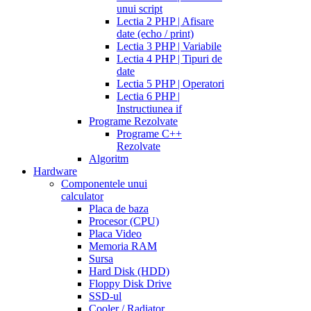
unui script
Lectia 2 PHP | Afisare
date (echo / print)
Lectia 3 PHP | Variabile
Lectia 4 PHP | Tipuri de
date
Lectia 5 PHP | Operatori
Lectia 6 PHP |
Instructiunea if
Programe Rezolvate
Programe C++
Rezolvate
Algoritm
Hardware
Componentele unui
calculator
Placa de baza
Procesor (CPU)
Placa Video
Memoria RAM
Sursa
Hard Disk (HDD)
Floppy Disk Drive
SSD-ul
Cooler / Radiator