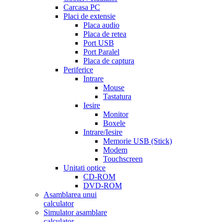
Carcasa PC
Placi de extensie
Placa audio
Placa de retea
Port USB
Port Paralel
Placa de captura
Periferice
Intrare
Mouse
Tastatura
Iesire
Monitor
Boxele
Intrare/Iesire
Memorie USB (Stick)
Modem
Touchscreen
Unitati optice
CD-ROM
DVD-ROM
Asamblarea unui
calculator
Simulator asamblare
calculator