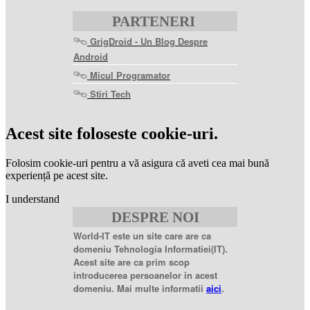
PARTENERI
GrigDroid - Un Blog Despre
Android
Micul Programator
Stiri Tech
levitra
coupon
levitra
Acest site foloseste cookie-uri.
generic
levitra
20
Folosim cookie-uri pentru a vă asigura că aveti cea mai bună
mg
levitra
experiență pe acest site.
20mg
best
I understand
price
sildenafil
DESPRE NOI
citrate
sildenafil
citrate
World-IT este un site care are ca
100mg
sildenafil
domeniu Tehnologia Informatiei(IT).
coupons
sildenafil
Acest site are ca prim scop
100mg
sildenafil
introducerea persoanelor in acest
citrate
domeniu. Mai multe informatii
aici
.
20
mg
sildenafil