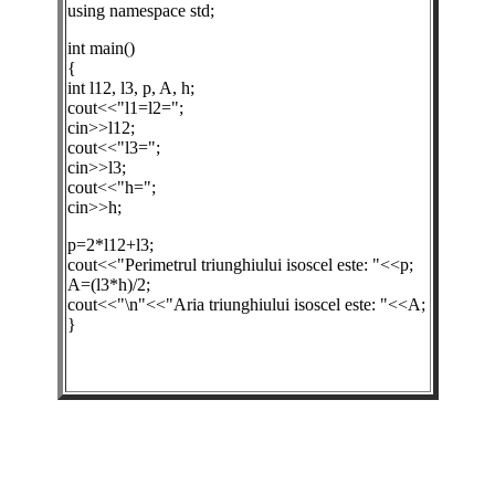
using namespace std;
int main()
{
int l12, l3, p, A, h;
cout<<"l1=l2=";
cin>>l12;
cout<<"l3=";
cin>>l3;
cout<<"h=";
cin>>h;
p=2*l12+l3;
cout<<"Perimetrul triunghiului isoscel este: "<<p;
A=(l3*h)/2;
cout<<"\n"<<"Aria triunghiului isoscel este: "<<A;
}