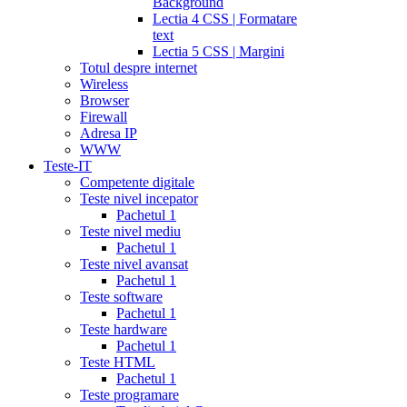
Background
Lectia 4 CSS | Formatare
text
Lectia 5 CSS | Margini
Totul despre internet
Wireless
Browser
Firewall
Adresa IP
WWW
Teste-IT
Competente digitale
Teste nivel incepator
Pachetul 1
Teste nivel mediu
Pachetul 1
Teste nivel avansat
Pachetul 1
Teste software
Pachetul 1
Teste hardware
Pachetul 1
Teste HTML
Pachetul 1
Teste programare