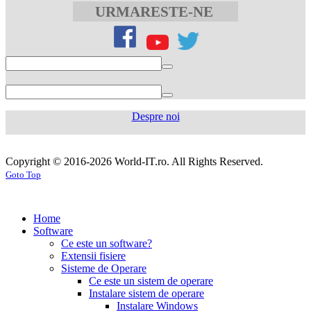
citrate
URMARESTE-NE
tablets
sildenafil
citrate
50mg
levofloxacin
500
mg
levofloxacin
750
mg
levaquin
500
Despre noi
mg
sildenafil
100mg
sildenafil
cialis
cialis
tablets
sildenafil
coupon
cialis
generic
generic
Copyright © 2016-2026 World-IT.ro. All Rights Reserved.
generic
cialis
for
Goto Top
dosage
generic
viagra
sildenafil
cialis
cialis
100mg
viagra
cost
cialis
tablets
tadalafil
vs
generic
cialis
Home
viagra
cialis
pills
cialis
Software
prices
cialis
tablets
cialis
Ce este un software?
side
tablets
Extensii fisiere
effects
cialis
20mg
cialis
Sisteme de Operare
coupons
cialis
tablets
Ce este un sistem de operare
30
5mg
cialis
Instalare sistem de operare
day
tablets
Instalare Windows