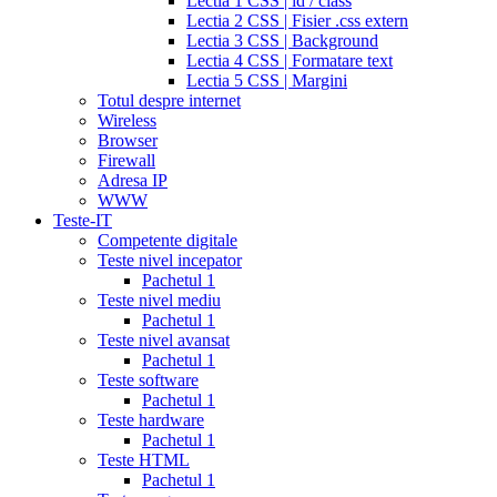
Lectia 1 CSS | id / class
discount
generic
Lectia 2 CSS | Fisier .css extern
cialis
Lectia 3 CSS | Background
tadalafil
discount
Lectia 4 CSS | Formatare text
cialis
cialis
Lectia 5 CSS | Margini
dosage
Totul despre internet
recommendations
cialis
Wireless
5
Browser
mg
online
Firewall
cialis
cialis
Adresa IP
canadian
WWW
pharmacy
cialis
Teste-IT
copay
Competente digitale
card
lowest
Teste nivel incepator
cialis
Pachetul 1
prices
cialis
Teste nivel mediu
for
Pachetul 1
women
cialis
Teste nivel avansat
generic
Pachetul 1
availability
cialis
Teste software
voucher
cialis
Pachetul 1
savings
Teste hardware
card
cialis
Pachetul 1
10
Teste HTML
mg
cialis
Pachetul 1
website
cialis