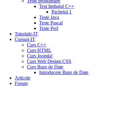
Teste programare
generic
Test limbajul C++
tadalafil
liquid
Pachetul 1
cialis
daily
Teste Java
cialis
viagra
Teste Pascal
cialis
cialis
Teste Perl
otc
erectile
Tutoriale-IT
dysfunction
Cursuri-IT
cialis
cialis
Curs C++
5mg
Curs HTML
daily
canada
Curs Joomla!
cialis
cialis
Curs Web Design CSS
coupon
Curs Baze de Date
20
Introducere Baze de Date
mg
cialis
Articole
pricing
cialis
Forum
coupon
print
viamedic
cialis
cialis
cheap
cialis
pharmacy
prices
cialis
20mg
directions
price
cialis
cialis
sample
wholesale