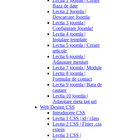
Lectia 1 joomla | Creare
Baza de date
Lectia 2 Joomla |
Descarcare Joomla
Lectia 3 joomla |
Configurare Joomla!
Lectia 4 joomla |
Instalare template
Lectia 5 joomla | Creare
articole
Lectia 6 joomla |
Adaugare meniuri
Lectia 7 joomla | Module
Lectia 8 joomla |
Formular de contact
Lectia 9 joomla | Bara de
cautare
Lectia 10 joomla |
Adaugare meta tag-uri
Web Design CSS
Introducere CSS
Lectia 1 CSS | id / class
Lectia 2 CSS | Fisier .css
extern
Lectia 3 CSS |