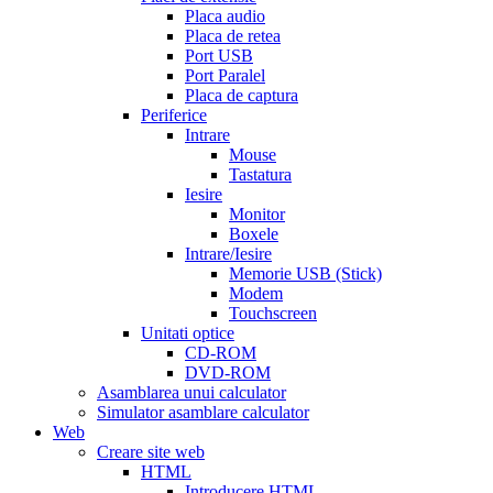
online
cialis
Placa audio
for
Placa de retea
sale
cialis
Port USB
patent
Port Paralel
expiration
Placa de captura
date
Periferice
extended
how
Intrare
to
Mouse
take
Tastatura
cialis
cialis
Iesire
price
cialis
Monitor
from
Boxele
canada
how
Intrare/Iesire
much
Memorie USB (Stick)
does
Modem
cialis
Touchscreen
cost
free
Unitati optice
cialis
viagra
CD-ROM
vs
DVD-ROM
cialis
Asamblarea unui calculator
vs
Simulator asamblare calculator
levitra
cialis
Web
reviews
cialis
Creare site web
coupons
HTML
from
Introducere HTML